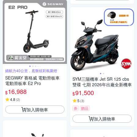
續航力40公里，底盤炫彩氛圍燈
SEGWAY 賽格威 電動滑板車
SYM三陽機車 Jet SR 125 cbs
電動滑板車 E2 Pro
雙碟 七期 2026年出廠全新機車
16,988
91,500
$
$
4.8
(
2
)
5
(
3
)
券
贈品
加入購物車
加入購物車