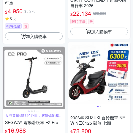
GIANT CONTEND 1 運動公路
行車
自行車 2026
4,950
$5,270
$
22,134
$23,800
$
5
(
2
)
限時下殺
券
挑戰低價
券
加入購物車
加入購物車
入門首選續航40公里，底盤炫彩氛圍
2026年 SUZUKI 台鈴機車 NE
燈
SEGWAY 電動滑板車 E2 Pro
W NEX 125 碟煞 七期
16,988
73,800
$
$