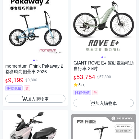
GIANT ROVE E+ 運動電動輔助
momentum iThink Pakaway 2
自行車 XS吋
都會時尚摺疊車 2026
53,754
$57,800
$
9,199
$9,800
$
5
(
1
)
挑戰低價
券
挑戰低價
券
加入購物車
加入購物車