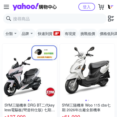
Yahoo購物中心
登入
分類
品牌
快速到貨
有現貨
挑戰低價
價格低到
SYM三陽機車 DRG BT二代key
SYM三陽機車 Woo 115 cbs七
less電驅板(彎道特仕版) 七期 2
期 2026年出廠全新機車
026年出廠全新機車
127,000
61,000