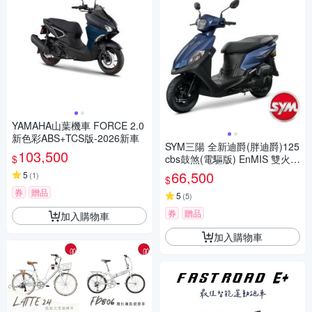
YAMAHA山葉機車 FORCE 2.0
新色彩ABS+TCS版-2026新車
SYM三陽 全新迪爵(胖迪爵)125
103,500
$
cbs鼓煞(電驅版) EnMIS 雙火星
塞技術 七期 2026年出廠全新
66,500
5
(
1
)
$
券
贈品
5
(
5
)
券
贈品
加入購物車
加入購物車