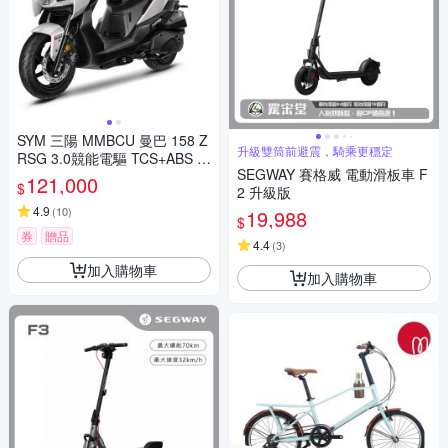
SYM 三陽 MMBCU 曼巴 158 Z
升級雙筒前避震，騎乘更穩定
RSG 3.0競能電驅 TCS+ABS 雙
SEGWAY 賽格威 電動滑板車 F
碟煞(2026年全新機車/電驅版)
121,000
$
2 升級版
4.9
(
10
)
19,988
$
券
贈品
4.4
(
3
)
加入購物車
加入購物車