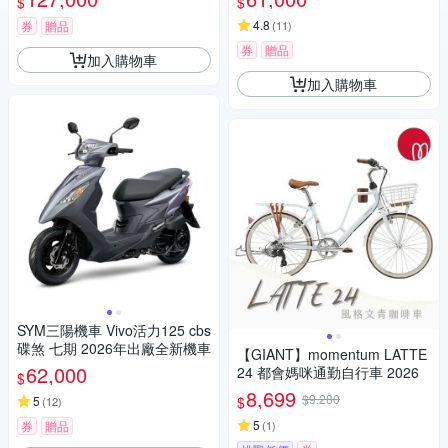
$
$
4.8
券
贈品
(
11
)
券
贈品
加入購物車
加入購物車
SYM三陽機車 Vivo活力125 cbs
碟煞 七期 2026年出廠全新機車
【GIANT】momentum LATTE
62,000
24 都會媽咪通勤自行車 2026
$
8,699
$9,280
$
5
(
12
)
5
券
贈品
(
1
)