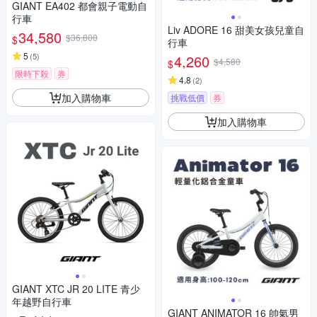
GIANT EA402 都會親子電動自
行車
Liv ADORE 16 甜美女孩兒童自
34,580
$36,800
$
行車
5
(
5
)
4,260
$4,580
$
限時下殺
券
4.8
(
2
)
加入購物車
挑戰低價
券
加入購物車
GIANT XTC JR 20 LITE 青少
年越野自行車
GIANT ANIMATOR 16 帥氣男