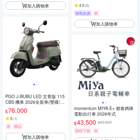
加入購物車
4.5
(
5
)
挑戰低價
券
加入購物車
PGO J-BUBU LED 文青版 115
CBS 機車 2026全新車(雙碟/雙
避震/全車LED燈)
momentum MIYA E+ 都會媽咪
76,000
$
電動自行車 2026年式
5
(
1
)
43,500
$45,800
$
券
贈品
限時下殺
券
加入購物車