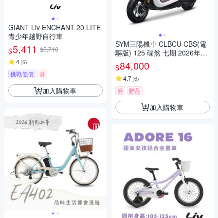
GIANT Liv ENCHANT 20 LITE
青少年越野自行車
SYM三陽機車 CLBCU CBS(電
5,411
$5,718
$
驅版) 125 碟煞 七期 2026年出
廠全新機車
4
(
6
)
84,000
$
挑戰低價
券
4.7
(
6
)
加入購物車
券
贈品
加入購物車