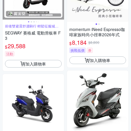
前後雙避震舒適騎行 輕鬆征服城市
momentum iNeed Espresso咖
坡道
SEGWAY 賽格威 電動滑板車 F
啡家族時尚小徑車2026年式
3
8,184
$8,800
$
29,588
$
挑戰低價
券
活動
加入購物車
加入購物車