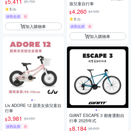
5,411
$5,769
$
孩兒童自行車
5
(
6
)
4,260
$4,580
$
挑戰低價
券
5
(
3
)
加入購物車
挑戰低價
券
加入購物車
Liv ADORE 12 甜美女孩兒童自
行車
GIANT ESCAPE 3 都會運動自
3,981
$4,280
$
行車 2025年式
挑戰低價
券
8,184
$8,800
$