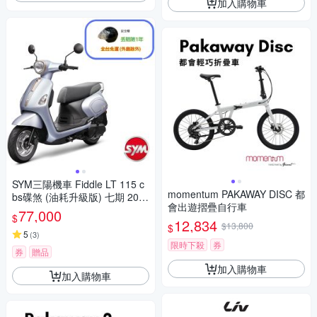
加入購物車
SYM三陽機車 Fiddle LT 115 c
momentum PAKAWAY DISC 都
bs碟煞 (油耗升級版) 七期 202
會出遊摺疊自行車
6年出廠全新機車
77,000
$
12,834
$13,800
$
5
(
3
)
限時下殺
券
券
贈品
加入購物車
加入購物車