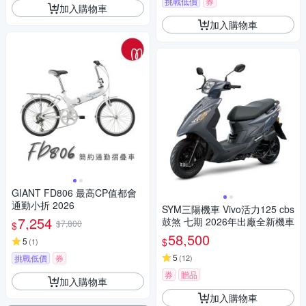
挑戰低價
券
加入購物車
加入購物車
GIANT FD806 最高CP值都會
通勤小折 2026
SYM三陽機車 Vivo活力125 cbs
7,254
鼓煞 七期 2026年出廠全新機車
$7,800
$
58,500
$
5
(
1
)
5
挑戰低價
券
(
12
)
券
贈品
加入購物車
加入購物車