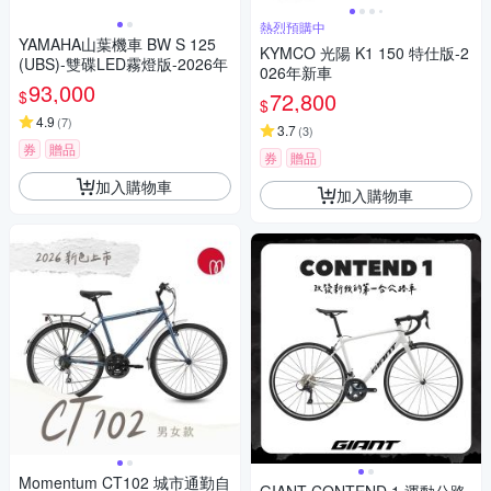
熱烈預購中
YAMAHA山葉機車 BW S 125
KYMCO 光陽 K1 150 特仕版-2
(UBS)-雙碟LED霧燈版-2026年
026年新車
93,000
$
72,800
$
4.9
(
7
)
3.7
(
3
)
券
贈品
券
贈品
加入購物車
加入購物車
Momentum CT102 城市通勤自