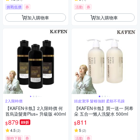
挑戰低價
券
活動
券
加入購物車
加入購物車
2入限時價
頭皮潔淨 髮根強韌 柔順不毛躁
【KAFEN卡氛】2入限時價 何
【KAFEN卡氛】買一送一 阿希
首烏染髮膏Plus+ 升級版 400ml
朵 五合一懶人洗髮水 500ml
879
811
89折
$
$
4.5
5
(
2
)
(
2
)
限時下殺
券
活動
券