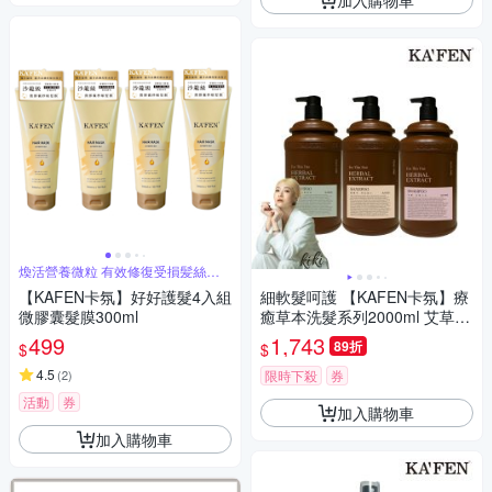
煥活營養微粒 有效修復受損髪絲纖
維
【KAFEN卡氛】好好護髮4入組
細軟髮呵護 【KAFEN卡氛】療
微膠囊髮膜300ml
癒草本洗髮系列2000ml 艾草
龍膽草 芍藥
499
1,743
89折
$
$
4.5
(
2
)
限時下殺
券
活動
券
加入購物車
加入購物車