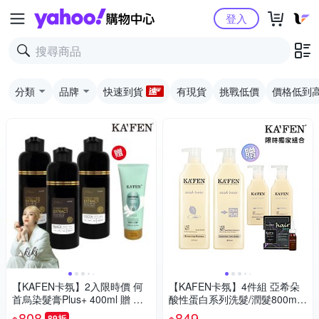
Yahoo購物中心
登入
分類
品牌
快速到貨
有現貨
挑戰低價
價格低到
【KAFEN卡氛】2入限時價 何
【KAFEN卡氛】4件組 亞希朵
首烏染髮膏Plus+ 400ml 贈 新
酸性蛋白系列洗髮/潤髮800ml
品微膠囊髮膜-空谷之雨300mlX
贈亞希朵洗護300ml(隨機)*2
808
849
89折