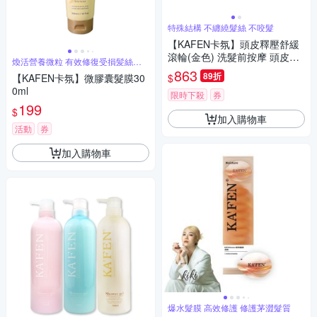
特殊結構 不纏繞髮絲 不咬髮
【KAFEN卡氛】頭皮釋壓舒緩
滾輪(金色) 洗髮前按摩 頭皮紓
煥活營養微粒 有效修復受損髪絲纖
壓
維
863
89折
$
【KAFEN卡氛】微膠囊髮膜30
0ml
限時下殺
券
199
$
加入購物車
活動
券
加入購物車
爆水髮膜 高效修護 修護茅澀髮質