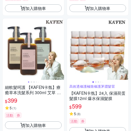
加入購物車
加入購物車
高效透修護極致修護茅澀髮質
細軟髮呵護 【KAFEN卡氛】療
癒草本洗髮系列 300ml 艾草 龍
【KAFEN卡氛】24入 保濕荷蛋
膽草 芍藥
髮膜12ml 爆水保濕髮膜
399
$
599
$
5
(
1
)
5
(
8
)
活動
券
活動
券
加入購物車
加入購物車