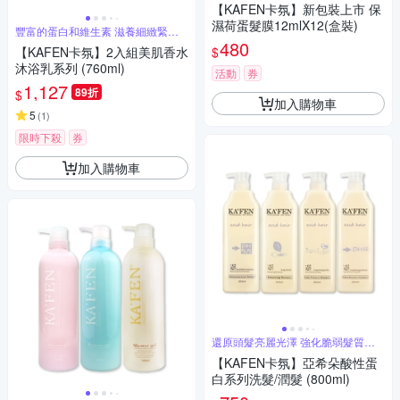
【KAFEN卡氛】新包裝上市 保
濕荷蛋髮膜12mlX12(盒裝)
豐富的蛋白和維生素 滋養細緻緊緻
肌膚
480
$
【KAFEN卡氛】2入組美肌香水
沐浴乳系列 (760ml)
活動
券
1,127
89折
$
加入購物車
5
(
1
)
限時下殺
券
加入購物車
還原頭髮亮麗光澤 強化脆弱髮質改
善斷裂
【KAFEN卡氛】亞希朵酸性蛋
白系列洗髮/潤髮 (800ml)