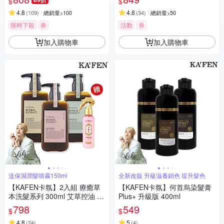
$
$
1
4.8
4.8
(
109
)
總銷量>100
(
34
)
總銷量>50
限時下殺
券
活動
券
加入購物車
加入購物車
送保濕潤髮噴霧150ml
全新改版 升級滋養鎖色 提升髮色
【KAFEN卡氛】2入組 療癒草
【KAFEN卡氛】何首烏染髮膏
本洗髮系列 300ml 艾草控油 龍
Plus+ 升級版 400ml
膽護色 芍藥去屑 呵護細軟髮
798
549
$
$
4.8
5
(
24
)
(
4
)