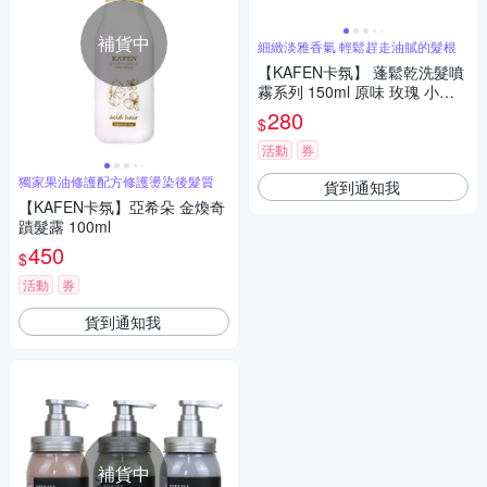
補貨中
細緻淡雅香氣 輕鬆趕走油膩的髮根
【KAFEN卡氛】 蓬鬆乾洗髮噴
霧系列 150ml 原味 玫瑰 小蒼
蘭
280
$
活動
券
獨家果油修護配方修護燙染後髮質
貨到通知我
【KAFEN卡氛】亞希朵 金煥奇
蹟髮露 100ml
450
$
活動
券
貨到通知我
補貨中