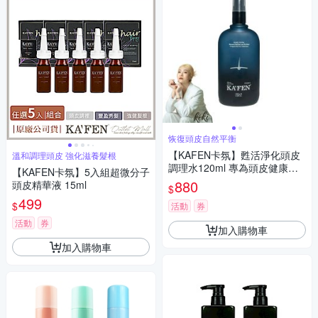
恢復頭皮自然平衡
【KAFEN卡氛】甦活淨化頭皮
溫和調理頭皮 強化滋養髮根
調理水120ml 專為頭皮健康設
【KAFEN卡氛】5入組超微分子
計
880
頭皮精華液 15ml
$
499
$
活動
券
活動
券
加入購物車
加入購物車