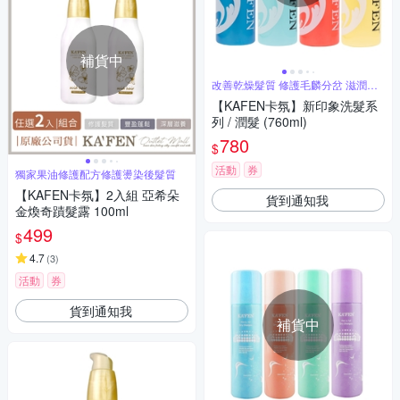
補貨中
改善乾燥髮質 修護毛麟分岔 滋潤秀
髮
【KAFEN卡氛】新印象洗髮系
列 / 潤髮 (760ml)
780
$
活動
券
獨家果油修護配方修護燙染後髮質
【KAFEN卡氛】2入組 亞希朵
貨到通知我
金煥奇蹟髮露 100ml
499
$
4.7
(
3
)
活動
券
貨到通知我
補貨中