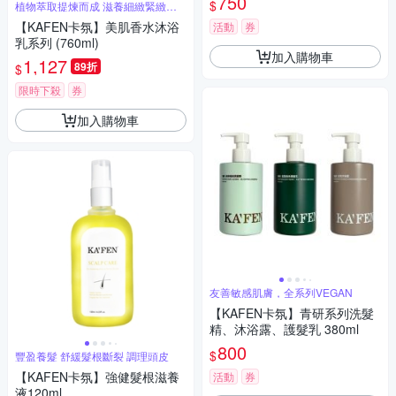
750
$
植物萃取提煉而成 滋養細緻緊緻肌
膚
【KAFEN卡氛】美肌香水沐浴
活動
券
乳系列 (760ml)
加入購物車
1,127
89折
$
限時下殺
券
加入購物車
友善敏感肌膚，全系列VEGAN
【KAFEN卡氛】青研系列洗髮
精、沐浴露、護髮乳 380ml
800
$
豐盈養髮 舒緩髮根斷裂 調理頭皮
【KAFEN卡氛】強健髮根滋養
活動
券
液120ml