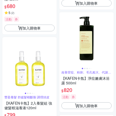
加入購物車
680
$
5
(
2
)
活動
券
加入購物車
改善背痘、粉刺、毛孔粗大、代謝老
廢角質
【KAFEN卡氛】淨痘嫩膚沐浴
露 500ml
820
$
活動
券
豐盈養髮 舒緩髮根斷裂 調理頭皮
【KAFEN卡氛】2入養髮組 強
加入購物車
健髮根滋養液120ml
799
$