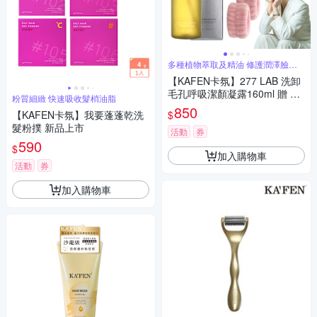
多種植物萃取及精油 修護潤澤臉部
肌膚
【KAFEN卡氛】277 LAB 洗卸
毛孔呼吸潔顏凝露160ml 贈 KA
粉質細緻 快速吸收髮梢油脂
FEN髮帶X1(隨機)+手腕帶X1組
850
$
【KAFEN卡氛】我要蓬蓬乾洗
(隨機)
髮粉撲 新品上市
活動
券
590
$
加入購物車
活動
券
加入購物車