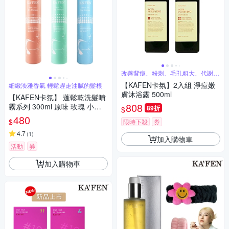
改善背痘、粉刺、毛孔粗大、代謝老
廢角質
【KAFEN卡氛】2入組 淨痘嫩
細緻淡雅香氣 輕鬆趕走油膩的髮根
膚沐浴露 500ml
【KAFEN卡氛】 蓬鬆乾洗髮噴
808
霧系列 300ml 原味 玫瑰 小蒼
89折
$
蘭
480
$
限時下殺
券
4.7
(
1
)
加入購物車
活動
券
加入購物車