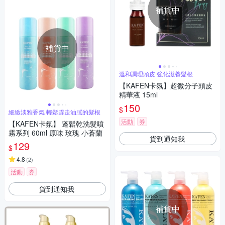
補貨中
補貨中
溫和調理頭皮 強化滋養髮根
【KAFEN卡氛】超微分子頭皮
精華液 15ml
150
$
細緻淡雅香氣 輕鬆趕走油膩的髮根
活動
券
【KAFEN卡氛】 蓬鬆乾洗髮噴
霧系列 60ml 原味 玫瑰 小蒼蘭
貨到通知我
129
$
4.8
(
2
)
活動
券
貨到通知我
補貨中