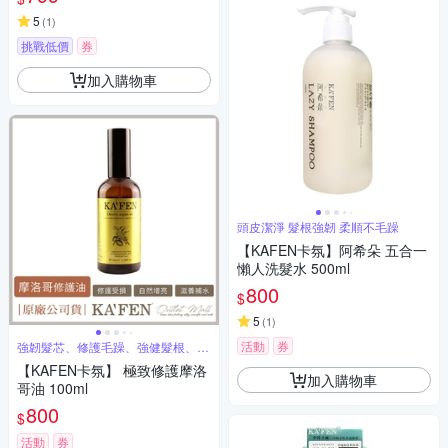
5
(
1
)
挑戰低價
券
加入購物車
頭皮潔淨 髮根強韌 柔順不毛躁
【KAFEN卡氛】阿希朵 五合一
懶人洗髮水 500ml
800
$
5
(
1
)
活動
券
強韌髮芯、修護毛躁、強健髮根、滋
養髮質
【KAFEN卡氛】 極致修護摩洛
加入購物車
哥油 100ml
800
$
活動
券