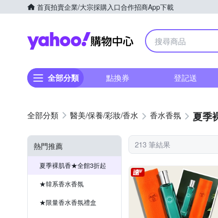
首頁
拍賣
企業/大宗採購入口
合作招商
App下載
Yahoo購物中心
全部分類
點換券
登記送
夏季
醫美/保養/彩妝/香水
香水香氛
213 筆結果
熱門推薦
夏季裸肌香★全館3折起
★韓系香水香氛
★限量香水香氛禮盒