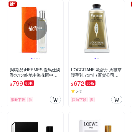
補貨中
(即期品)HERMES 愛馬仕淡
L’OCCITANE 歐舒丹 馬鞭草
香水15ml-地中海花園中性
護手乳 75ml（百貨公司
淡香水(效期至2027/12/30)
貨）
799
672
85折
85折
$
$
5
(
3
)
限時下殺
券
限時下殺
券