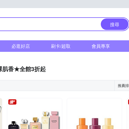
搜尋
必逛好店
刷卡/超取
會員專享
裸肌香★全館3折起
推薦排