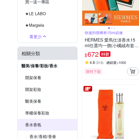
買一送一專區
★LE LABO
★Margiela
快速到貨稀有15ml必搶
看更少
HERMES 愛馬仕淡香水15
ml任選均一價(小橘絨布套/
部分盒裝)
672
相關分類
85折
$
4.8
(
313
)
總銷量>1000
醫美/保養/彩妝/香水
限時下殺
開架保養
開架彩妝
醫美保養
專櫃保養彩妝
香水香氛
香水/香精/香膏