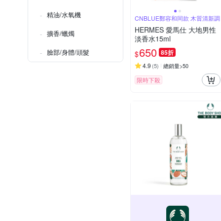
精油/水氧機
CNBLUE鄭容和同款 木質清新調
HERMES 愛馬仕 大地男性
擴香/蠟燭
淡香水15ml
650
臉部/身體/頭髮
85折
$
4.9
(
5
)
總銷量>50
限時下殺