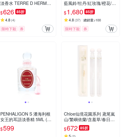
淡香水 TERRE D HERMES
藍風鈴/牡丹/紅玫瑰/橙花/鼠
12.5ml-國際航空版
尾草與海鹽 滿室幽香藤枝擴
626
1,680
85折
85折
$
$
香組 165ML 附原廠提袋
4.8
4.8
(
4
)
(
37
)
總銷量>100
限時下殺
券
限時下殺
券
PENHALIGON S 潘海利根
Chloe仙境花園系列 鳶尾嵐
女王的耳語淡香精 5ML (平
山/繁嶼依蘭/含羞草/春日水
行輸入)
仙/薰衣草/木蘭詩語/檀木夜
599
672
85折
$
$
旅/微醺芙蓉/煙雨茉莉/北國
雪松 淡香精 4ml小香2入組
5
(
2
)