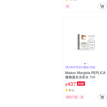
券
SEVENTEEN 圓佑 同款
Maison Margiela REPLICA
慵懶週末淡香水 7ml
437
85折
$
5
(
2
)
限時下殺
券