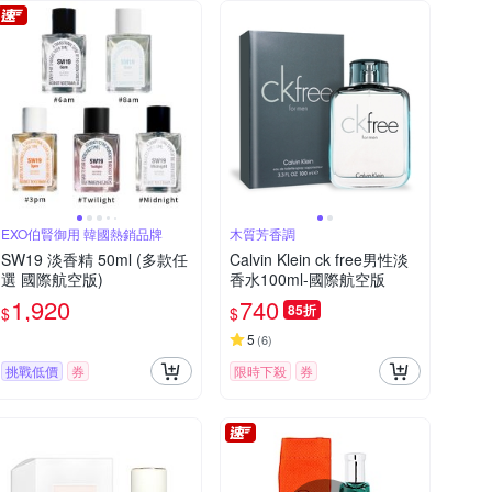
EXO伯賢御用 韓國熱銷品牌
木質芳香調
SW19 淡香精 50ml (多款任
Calvin Klein ck free男性淡
選 國際航空版)
香水100ml-國際航空版
1,920
740
85折
$
$
5
(
6
)
挑戰低價
券
限時下殺
券