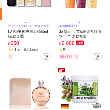
香奈兒/Dior/CHLOE大牌平替香
英倫田園系列
LA RIVE EDP 淡香精90ml
Jo Malone 英倫田園系列 香
(五款任選)
水 30ml 多款可選
650
2,688
84折
$
$
4.8
5
(
64
)
總銷量>600
(
1
)
券
限時下殺
券