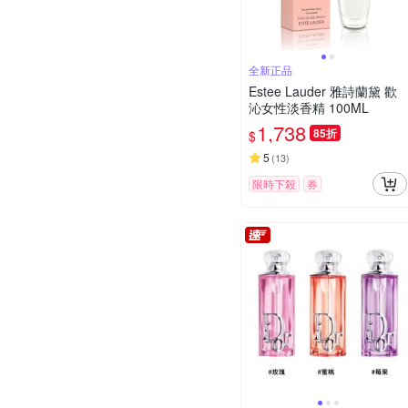
全新正品
Estee Lauder 雅詩蘭黛 歡
沁女性淡香精 100ML
1,738
85折
$
5
(
13
)
限時下殺
券