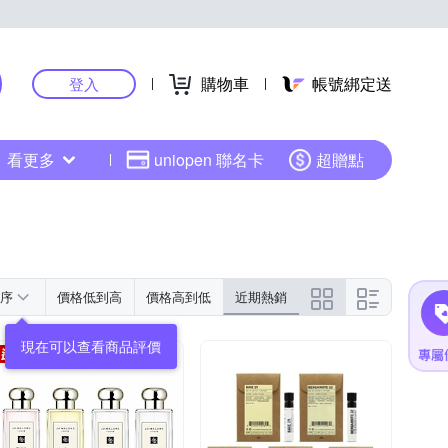
購物車
帳號綁定送
登入
看更多
uniopen 聯名卡
超贈點
序
價格低到高
價格高到低
近期熱銷
現在可以查看商品評價