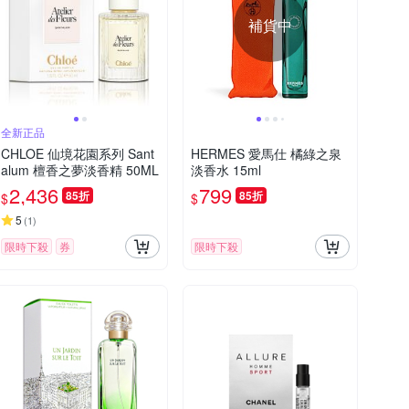
補貨中
全新正品
CHLOE 仙境花園系列 Sant
HERMES 愛馬仕 橘綠之泉
alum 檀香之夢淡香精 50ML
淡香水 15ml
2,436
799
85折
85折
$
$
5
(
1
)
限時下殺
券
限時下殺