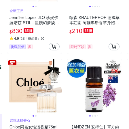
全新正品
Jennifer Lopez JLO 珍妮佛
歐森 KRAUTERHOF 德國草
羅培茲 STILL 星鑽幻夢淡香
本莊園 阿爾卑斯香草身體乳
精 100ML
(250ml)
830
210
85折
85折
$
$
4.9
(
21
)
總銷量>100
挑戰低價
券
限時下殺
券
買就送擴香石
Chloe同名女性淡香精75ml
【ANDZEN 安得仁】單方純