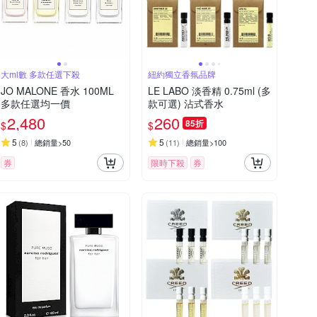
大ml數 多款任選下殺
紐約獨立香氛品牌
JO MALONE 香水 100ML
LE LABO 淡香精 0.75ml (多
多款任選均一價
款可選) 沾式香水
2,480
260
85折
$
$
5
5
(
8
)
總銷量>50
(
11
)
總銷量>100
券
限時下殺
券