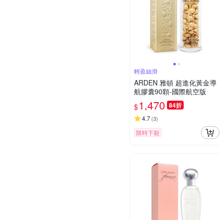
輕盈絲滑
ARDEN 雅頓 超進化黃金導
航膠囊90顆-國際航空版
1,470
84折
$
4.7
(
3
)
限時下殺