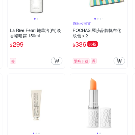
原廠公司貨
La Rive Pearl 施華洛(白)淡
ROCHAS 羅莎品牌帆布化
香精噴霧 150ml
妝包 x 2
299
336
85折
$
$
券
限時下殺
券