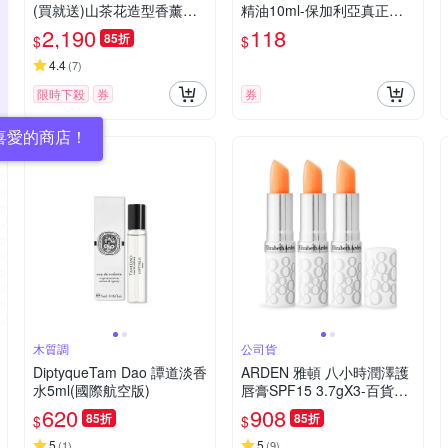
(買就送)山茶花造型香薰石 -
精油10ml-保加利亞真正薰
快速到貨
衣草
2,190
118
85折
$
$
4.4
(
7
)
限時下殺
券
券
喜愛的商店！
木質調
公司貨
DiptyqueTam Dao 譚道淡香
ARDEN 雅頓 八小時潤澤護
水5ml(國際航空版)
唇膏SPF15 3.7gX3-百貨公
司貨
620
908
85折
85折
$
$
5
5
(
1
)
(
9
)