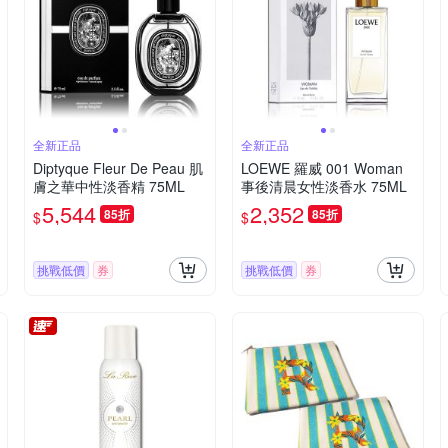
全新正品
全新正品
Diptyque Fleur De Peau 肌
LOEWE 羅威 001 Woman
膚之華中性淡香精 75ML
事後清晨女性淡香水 75ML
5,544
2,352
85折
85折
$
$
挑戰低價
券
挑戰低價
券