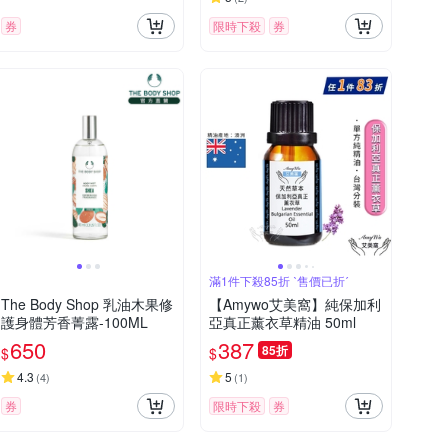
任選賣場
券
限時下殺
券
滿1件下殺85折 ˋ售價已折ˊ
The Body Shop 乳油木果修
【Amywo艾美窩】純保加利
護身體芳香菁露-100ML
亞真正薰衣草精油 50ml
650
387
85折
$
$
4.3
5
(
4
)
(
1
)
券
限時下殺
券