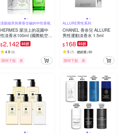
清新綠意與果香交融的中性香氛
ALLURE男性系列
HERMES 屋頂上的花園中
CHANEL 香奈兒 ALLURE
性淡香水100ml (國際航空
男性運動淡香水 1.5ml
版)-W
2,142
168
85折
85折
$
$
4.9
5
(
3
)
(
7
)
總銷量>50
限時下殺
券
限時下殺
券