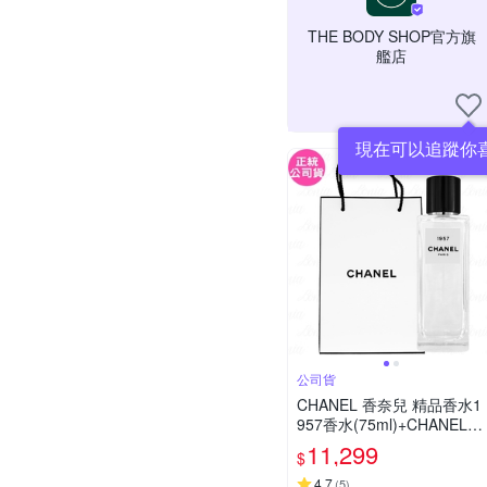
THE BODY SHOP官方旗
艦店
現在可以追蹤你
公司貨
CHANEL 香奈兒 精品香水1
957香水(75ml)+CHANEL紙
袋(公司貨)
11,299
$
4.7
(
5
)