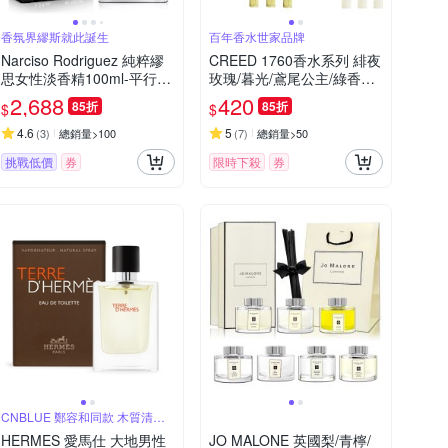
香氛界繆斯就此誕生
百年香水世家品牌
Narciso Rodriguez 純粹繆
CREED 1760香水系列 緋夜
思女性淡香精100ml-平行輸
玫瑰/暮光/鳶尾公主/綠香岩
入
蘭 淡香精 1.7ml 針管 (同款
2,688
420
85折
85折
$
$
3入組) 多款任選
4.6
5
(
3
)
總銷量>100
(
7
)
總銷量>50
挑戰低價
券
限時下殺
券
CNBLUE 鄭容和同款 木質清新
調
HERMES 愛馬仕 大地男性
JO MALONE 英國梨/青檸/