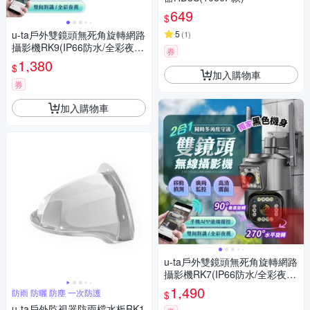
649
$
u-ta戶外雙鏡頭無死角旋轉網路
5
(
1
)
攝影機RK9(IP66防水/全彩夜
券
視/1080P)【搭贈5米線】
1,380
$
加入購物車
券
加入購物車
u-ta戶外雙鏡頭無死角旋轉網路
攝影機RK7(IP66防水/全彩夜
視/1080P)【搭贈5米線】
1,490
防雨 防曬 防塵 一次防護
$
u-ta戶外監視器防雨檔水板RK1