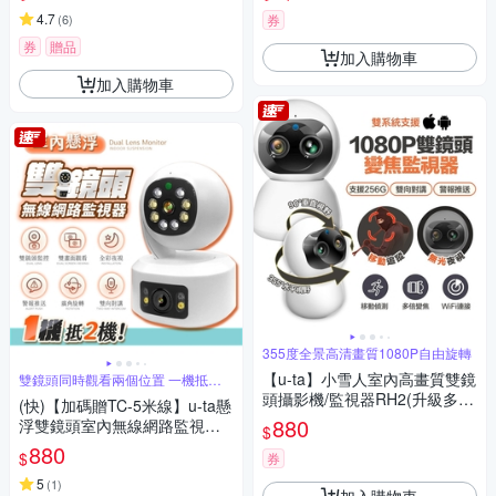
4.7
(
6
)
券
券
贈品
加入購物車
加入購物車
355度全景高清畫質1080P自由旋轉
【u-ta】小雪人室內高畫質雙鏡
雙鏡頭同時觀看兩個位置 一機抵兩
台
頭攝影機/監視器RH2(升級多倍
(快)【加碼贈TC-5米線】u-ta懸
變焦)
880
浮雙鏡頭室內無線網路監視器
$
攝影機RK13(全彩1080P)
880
$
券
5
(
1
)
加入購物車