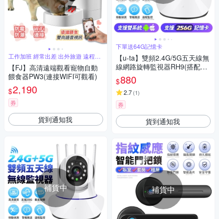
下單送64G記憶卡
工作加班 經常出差 出外旅遊 遠程餵
【u-ta】雙頻2.4G/5G五天線無
食
線網路旋轉監視器RH9(搭配64
【FJ】高清遠端觀看寵物自動
G組合)
餵食器PW3(連接WIFI可觀看)
880
$
2,190
$
2.7
(
1
)
券
券
貨到通知我
貨到通知我
補貨中
補貨中