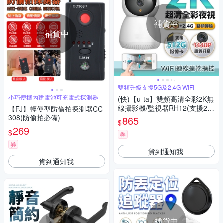
補貨中
補貨中
雙頻升級支援5G及2,4G WIFI
小巧便攜內建電池可充電式探測器
(快)【u-ta】雙頻高清全彩2K無
線攝影機/監視器RH12(支援2.4
【FJ】輕便型防偷拍探測器CC
G/5G)
308(防偷拍必備)
865
$
269
$
券
券
貨到通知我
貨到通知我
補貨中