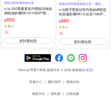
雙鏡頭同時看兩個位置
雙鏡頭同時觀看兩個位置 一機抵兩
台
u-ta 200萬畫素室內雙鏡頭無線
u-ta懸浮雙鏡頭室內無線網路監
網路攝影機RK15(1080P/雙天
視器攝影機RK13(全彩1080P)
線/全彩夜視)(加碼贈TC-5米線)
850
(加碼贈TC-5米線)
880
$
$
5
(
1
)
5
(
1
)
券
券
貨到通知我
貨到通知我
Yahoo台灣電子商務 版權所有 © 2026 服務條款(
更新
)
客服中心
|
關於我們
|
購物須知
網路安全
|
隱私權
|
分類地圖