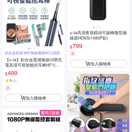
u-ta高清夜視鏡頭可旋轉微型攝
錄器HD6S(1080P款)
799
$
鋁合金質感 WiFi無線通過NCC認證
券
【u-ta】鋁合金質感無線USB充
加入購物車
電高清可視智能挖耳棒HF1(WI
FI熱點連接)
499
$
5
(
1
)
券
加入購物車