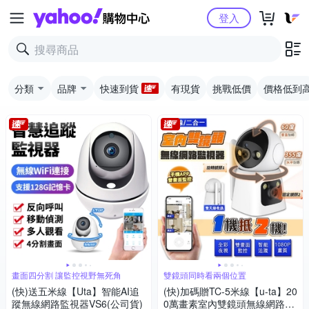
Yahoo購物中心
登入
分類
品牌
快速到貨
有現貨
挑戰低價
價格低到
畫面四分割 讓監控視野無死角
雙鏡頭同時看兩個位置
(快)送五米線【Uta】智能AI追
(快)加碼贈TC-5米線【u-ta】20
蹤無線網路監視器VS6(公司貨)
0萬畫素室內雙鏡頭無線網路攝