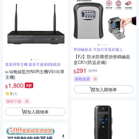
壁掛鑰匙盒 可自行安裝於牆上
【FJ】防水防塵壁掛密碼鑰匙
盒CK1(防盜必備)
套裝用單主機 最多可連接8路鏡頭
291
$299
$
u-ta無線監控NVR主機VS10(單
主機)
挑戰低價
券
1,800
9折
$
加入購物車
5
(
1
)
限時下殺
券
加入購物車