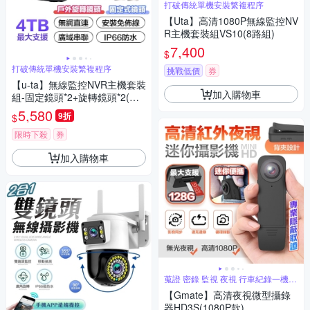
打破傳統單機安裝繁複程序
【Uta】高清1080P無線監控NV
R主機套裝組VS10(8路組)
7,400
$
打破傳統單機安裝繁複程序
挑戰低價
券
【u-ta】無線監控NVR主機套裝
加入購物車
組-固定鏡頭*2+旋轉鏡頭*2(豪
華4路配套組)
5,580
9折
$
限時下殺
券
加入購物車
蒐證 密錄 監視 夜視 行車紀錄一機搞
定
【Gmate】高清夜視微型攝錄
器HD3S(1080P款)