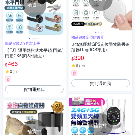
補貨中
物品追蹤定位防丟器
簡易安裝DIY輕鬆上手
u-ta無距離GPS定位尋物防丟追
蹤器ITag(IOS專用)
【FJ】通用轉扭式水平鎖 門鎖/
門把CK6(附3附鑰匙)
390
$
466
$
5
(
14
)
3
(
1
)
券
券
貨到通知我
貨到通知我
補貨中
補貨中