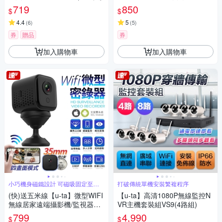
影機RK15(1080P/雙天線/全彩
719
850
$
$
夜視)
4.4
5
(
6
)
(
5
)
券
贈品
券
加入購物車
加入購物車
小巧機身磁鐵設計 可磁吸固定至鐵
打破傳統單機安裝繁複程序
製品上
(快)送五米線【u-ta】微型WIFI
【u-ta】高清1080P無線監控N
無線居家遠端攝影機/監視器VS
VR主機套裝組VS9(4路組)
8(進階版)
799
4,990
$
$