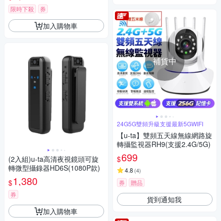
限時下殺
券
加入購物車
補貨中
24G5G雙頻升級支援最新5GWIFI
【u-ta】雙頻五天線無線網路旋
轉攝監視器RH9(支援2.4G/5G)
699
$
(2入組)u-ta高清夜視鏡頭可旋
轉微型攝錄器HD6S(1080P款)
4.8
(
4
)
1,380
$
券
贈品
券
貨到通知我
加入購物車