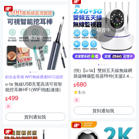
補貨中
補貨中
(快)【u-ta】雙頻五天線無線網
路旋轉攝監視器RH9(支援2.4G/
鋁合金質感 WiFi無線通過NCC認證
5G)
680
u-ta 無線USB充電高清可視智
$
能挖耳棒HF1(WIFI熱點連接)
5
(
5
)
499
$
券
券
貨到通知我
貨到通知我