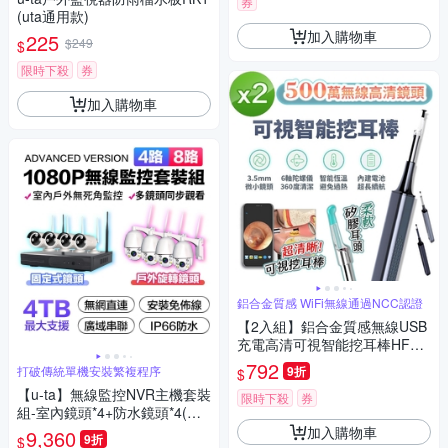
券
(uta通用款)
加入購物車
225
$249
$
限時下殺
券
加入購物車
鋁合金質感 WiFi無線通過NCC認證
【2入組】鋁合金質感無線USB
充電高清可視智能挖耳棒HF1
(WIFI熱點連接)
792
打破傳統單機安裝繁複程序
9折
$
【u-ta】無線監控NVR主機套裝
限時下殺
券
組-室內鏡頭*4+防水鏡頭*4(精
美8路配套組)
加入購物車
9,360
9折
$