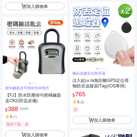
加入購物車
物品追蹤定位防丟器
(2入組)u-ta無距離GPS定位尋
物防丟追蹤器ITag(IOS專用)
掛勾鑰匙盒可掛於任何地方
765
$
【FJ】防水防塵掛勾密碼鑰匙
盒CK2(防盜必備)
5
(
2
)
388
$399
$
券
5
(
1
)
加入購物車
限時下殺
券
加入購物車