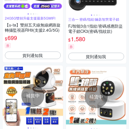
24G5G雙頻升級支援最新5GWIFI
三合一 密碼/指紋/鑰匙智慧電子鎖
【u-ta】雙頻五天線無線網路旋
FJ智能3合1指紋/密碼感應防盜
轉攝監視器RH9(支援2.4G/5G)
電子鎖CK3(密碼/指紋款)
699
1,580
$
$
券
券
貨到通知我
貨到通知我
補貨中
補貨中