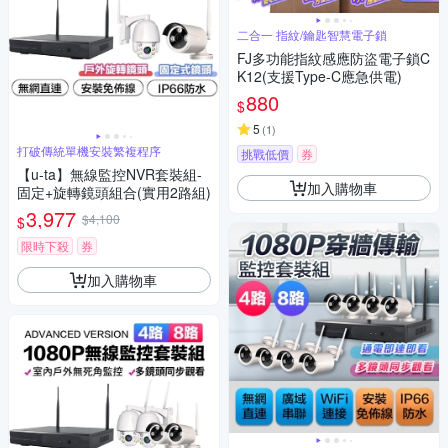
二合一 指紋/鑰匙智慧電子鎖
FJ多功能指紋感應防盜電子鎖C
K12(支援Type-C應急供電)
880
$
5
(
1
)
打破傳統單機安裝繁複程序
挑戰低價
券
【u-ta】無線監控NVR套裝組-
加入購物車
固定+旋轉鏡頭組合(實用2路組)
3,977
$4,100
$
限時下殺
券
加入購物車