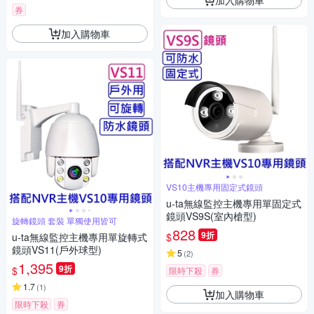
券
加入購物車
VS10主機專用固定式鏡頭
u-ta無線監控主機專用單固定式
鏡頭VS9S(室內槍型)
旋轉鏡頭 套裝 單獨使用皆可
828
9折
$
u-ta無線監控主機專用單旋轉式
鏡頭VS11(戶外球型)
5
(
2
)
1,395
9折
$
限時下殺
券
1.7
(
1
)
加入購物車
限時下殺
券