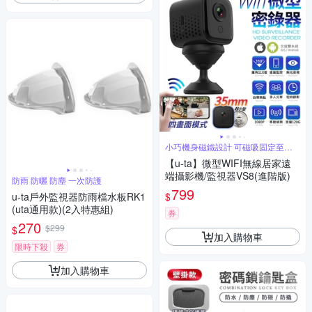
小巧機身磁鐵設計 可磁吸固定至鐵
製品上
【u-ta】微型WIFI無線居家遠
端攝影機/監視器VS8(進階版)
防雨 防曬 防塵 一次防護
799
$
u-ta戶外監視器防雨檔水板RK1
(uta通用款)(2入特惠組)
券
270
$299
$
加入購物車
限時下殺
券
加入購物車