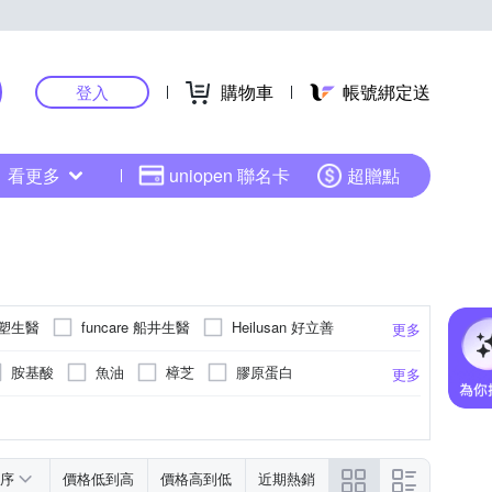
購物車
帳號綁定送
登入
看更多
uniopen 聯名卡
超贈點
 台塑生醫
funcare 船井生醫
Heilusan 好立善
更多
mply 新普利
Suntory 三得利
胺基酸
魚油
樟芝
膠原蛋白
更多
牌
利得
大研生醫
天地合補
藤黃果
鋅
維他命D
葡萄糖
碳水化合物(熱量)
甜菜根
序
價格低到高
價格高到低
近期熱銷
果寡醣
綠瑪黛
茄紅素