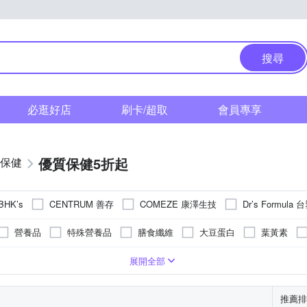
搜尋
必逛好店
刷卡/超取
會員專享
優質保健5折起
保健
CENTRUM 善存
COMEZE 康澤生技
Dr’s Formula
BHK’s
OMRON 歐姆龍
QUAKER 桂格
RED COW 紅牛
Si
N
營養品
特殊營養品
膳食纖維
大豆蛋白
葉黃素
Youbest 優倍多
統一
其他品
UNIQMAN
ZERO2
蔘
綜合維他命
鈣/鎂
酵素
山桑子
山苦瓜
美型保健
液狀
銀髮族
軟膠囊
美妍保健
孕婦
固狀/條狀
兒童
電子式
軟糖
口服劑
展開全部
醫
老協珍
葡萄王
補體素
達摩本草
卡
精胺酸
白腎豆
生物素
葉酸
卵磷脂
蜆錠
推薦排
五味子/芝麻素
透納葉
啤酒酵母
肉鹼
靈芝
蔓越莓