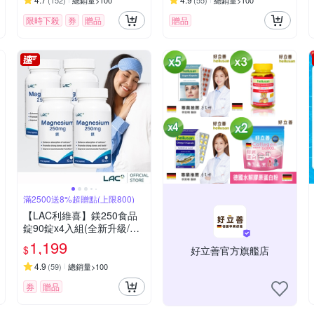
(
152
)
總銷量>100
(
55
)
總銷量>100
限時下殺
券
贈品
贈品
滿2500送8%超贈點(上限800)
【LAC利維喜】鎂250食品
錠90錠x4入組(全新升級/代
謝力up/素食錠劑/幫助睡眠/
1,199
$
好立善官方旗艦店
快速到貨)
4.9
(
59
)
總銷量>100
券
贈品