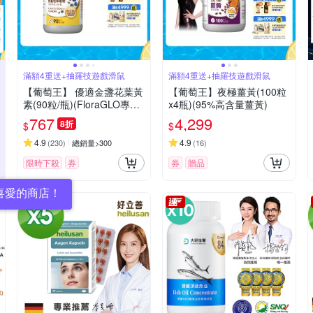
滿額4重送+抽羅技遊戲滑鼠
滿額4重送+抽羅技遊戲滑鼠
【葡萄王】 優適金盞花葉黃
【葡萄王】夜極薑黃(100粒
素(90粒/瓶)(FloraGLO專利
x4瓶)(95%高含量薑黃)
葉黃素)
767
4,299
8折
$
$
4.9
4.9
(
230
)
總銷量>300
(
16
)
限時下殺
券
券
贈品
喜愛的商店！