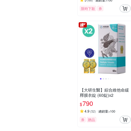
(
68
)
總銷量>100
限時下殺
券
【大研生醫】綜合維他命緩
釋膜衣錠 (60錠)x2
790
$
4.9
(
52
)
總銷量>100
券
贈品