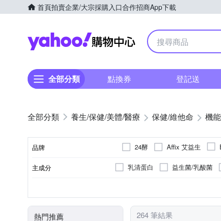
首頁
拍賣
企業/大宗採購入口
合作招商
App下載
Yahoo購物中心
全部分類
點換券
登記送
養生/保健/美體/醫療
保健/維他命
機能
24酵
Affix 艾益生
品牌
LAC 利維喜
MYPROTEI
乳清蛋白
益生菌/乳酸菌
主成分
品牌名稱
SINPHAR 杏輝
TRYALL
維他命B
維他命C
人
女性
粉劑
運動補給
否
一般
正方形
全素
男性
膠囊
禮盒
養生保健
健身族
錠劑
適用族群
食品類型
類型
全素
包裝類型
秤面形狀
挺立
立川
義美生
維他命A
維他命E
瑪
264 筆結果
熱門推薦
西印度櫻桃
咖啡因