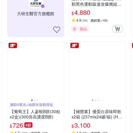
顆黑色運動版速攻爆燃組_
速
4,880
$
大研生醫官方旗艦館
4.9
(
54
)
總銷量>100
券
贈品
滿額4重送+抽羅技遊戲滑鼠
【葡萄王】人蔘蜆B群(30粒
【補體素】優蛋白原味即飲
x2盒)(300倍高濃度B群)
x2箱 (237mlx24罐/箱) (HBV
優蛋白+白胺酸)
726
3,100
8折
$
$
4.7
4.9