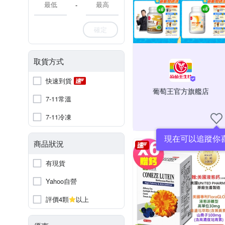
-
確定
取貨方式
快速到貨
葡萄王官方旗艦店
7-11常溫
7-11冷凍
現在可以追蹤你
商品狀況
有現貨
Yahoo自營
評價4顆
以上