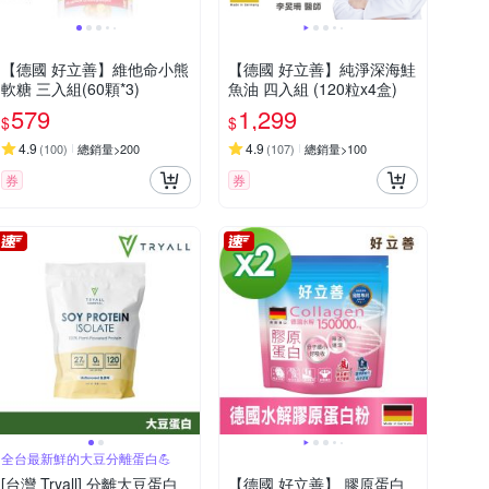
【德國 好立善】維他命小熊
【德國 好立善】純淨深海鮭
軟糖 三入組(60顆*3)
魚油 四入組 (120粒x4盒)
579
1,299
$
$
4.9
4.9
(
100
)
總銷量>200
(
107
)
總銷量>100
券
券
全台最新鮮的大豆分離蛋白💪
[台灣 Tryall] 分離大豆蛋白
【德國 好立善】 膠原蛋白