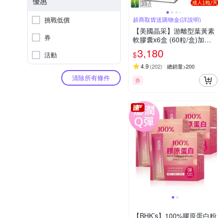
優惠
挑戰低價
超商取貨送購物金(詳說明)
【美國晶采】游離型葉黃素
券
軟膠囊x6盒 (60粒/盒)加贈-
美國舒沛液態鈣100粒
3,180
$
活動
4.9
(
202
)
總銷量>200
清除所有條件
券
【BHK’s】100%膠原蛋白粉