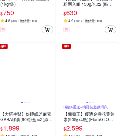
(1kg/袋)
粉兩入組 150g/包x2 (時時
樂限定)
750
630
$
$
4.8
4.9
(
30
)
總銷量>100
(
101
)
總銷量>100
券
券
滿額4重送+抽羅技遊戲滑鼠
【大研生醫】好睡眠芝麻素
【葡萄王】優適金盞花葉黃
GABA膠囊(90粒/盒)x2(添加
素(90粒x4瓶)(FloraGLO專
日本ETAS蘆筍.芝麻素.洋甘
利葉黃素)
1,899
2,599
$
$
菊)
4.8
4.9