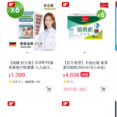
【德國 好立善】EUREYE葉
【官方直營】天地合補 葉黃
黃素複方軟膠囊 六入組(30
素功能飲(60mlx18入x6盒)
粒x6)
1,399
4,636
86折
$
$
4.9
5
(
61
)
總銷量>100
(
2
)
限時下殺
贈品