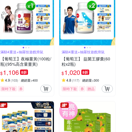
滿額4重送+抽羅技遊戲滑鼠
滿額4重送+抽羅技遊戲滑鼠
【葡萄王】夜極薑黃(100粒/
【葡萄王】 益菌王膠囊(60
瓶)(95%高含量薑黃)
粒x2瓶)
1,106
1,020
8折
8折
$
$
4.9
4.8
(
103
)
總銷量>400
(
117
)
總銷量>300
限時下殺
券
限時下殺
券
贈品