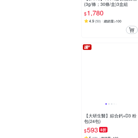
(3g/條；30條/盒)3盒組
1,780
$
4.9
(
50
)
總銷量>100
【大研生醫】綜合鈣+D3 粉
包(24包)
593
8折
$
5