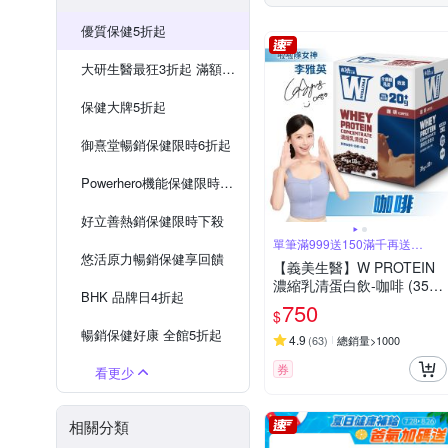
葡萄籽
軟骨素
左旋
優質保健5折起
大研生醫最狂3折起 滿額多重送
保健大牌5折起
御熹堂暢銷保健限時6折起
Powerhero機能保健限時8折起
好立善熱銷保健限時下殺
單筆滿999送150滿千再送
10%OP
悠活原力暢銷保健享回饋
【義美生醫】W PROTEIN
濃縮乳清蛋白飲-咖啡 (35g*
BHK 品牌日4折起
10包/盒)
750
$
暢銷保健好康 全館5折起
4.9
(
63
)
總銷量>1000
券
看更少
相關分類