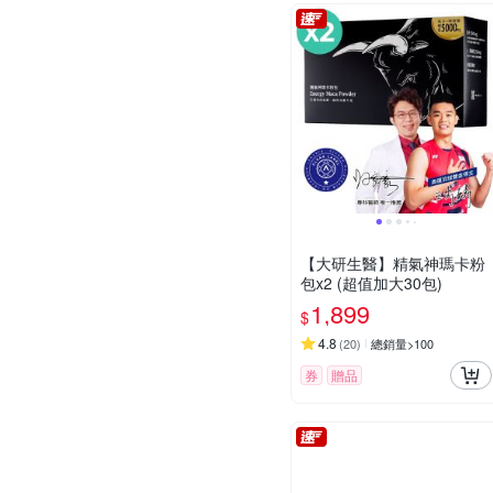
【大研生醫】精氣神瑪卡粉
包x2 (超值加大30包)
1,899
$
4.8
(
20
)
總銷量>100
券
贈品