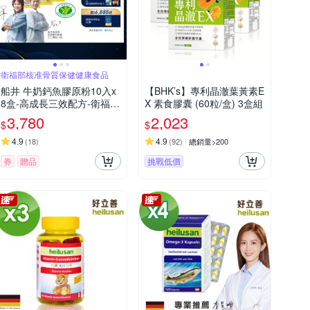
衛福部核准骨質保健健康食品
船井 牛奶鈣魚膠原粉10入x
【BHK’s】專利晶澈葉黃素E
8盒-高成長三效配方-衛福部
X 素食膠囊 (60粒/盒) 3盒組
核准健康食品_速
3,780
2,023
$
$
4.9
4.9
(
18
)
(
92
)
總銷量>200
券
贈品
挑戰低價