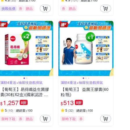
(
35
)
總銷量>100
(
151
)
總銷量>100
挑戰低價
券
贈品
券
贈品
滿額4重送+抽羅技遊戲滑鼠
滿額4重送+抽羅技遊戲滑鼠
【葡萄王】易得纖益生菌膠
【葡萄王】 益菌王膠囊(60
囊(30粒X2盒)(國家認證 不
粒/瓶)
易形成體脂肪)
1,257
513
8折
8折
$
$
5
5
(
10
)
總銷量>100
(
32
)
總銷量>100
限時下殺
券
贈品
限時下殺
券