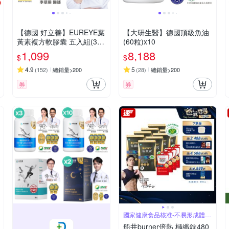
【德國 好立善】EUREYE葉
【大研生醫】德國頂級魚油
黃素複方軟膠囊 五入組(30
(60粒)x10
粒x5)
1,099
8,188
$
$
4.9
5
(
152
)
總銷量>200
(
28
)
總銷量>200
券
券
國家健康食品核准-不易形成體脂
肪
船井burner倍熱 極纖錠480