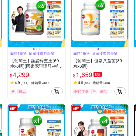
滿額4重送+抽羅技遊戲滑鼠
滿額4重送+抽羅技遊戲滑鼠
【葡萄王】認證樟芝王(60
【葡萄王】健常八益菌(80
粒x6瓶)(國家認證護肝+輔助
粒x6瓶)
調節血壓 幫助入睡 )
4,299
1,659
8折
$
$
4.9
4.9
(
141
)
總銷量>300
(
54
)
總銷量>400
券
贈品
限時下殺
券
贈品