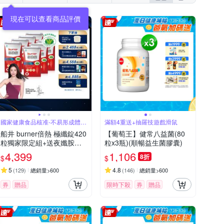
國家健康食品核准-不易形成體脂
滿額4重送+抽羅技遊戲滑鼠
肪
船井 burner倍熱 極纖錠420
【葡萄王】健常八益菌(80
粒獨家限定組+送夜孅胺基
粒x3瓶)(順暢益生菌膠囊)
酸EX20粒_速
4,399
1,106
8折
$
$
5
4.8
(
129
)
總銷量>600
(
146
)
總銷量>600
券
贈品
限時下殺
券
贈品