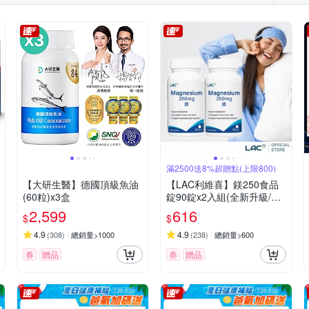
麩醯胺酸
諾麗果
輔酶Q10
滿2500送8%超贈點(上限800)
【大研生醫】德國頂級魚油
【LAC利維喜】鎂250食品
(60粒)x3盒
錠90錠x2入組(全新升級/代
謝力up/素食錠劑/幫助睡眠/
2,599
616
$
$
快速到貨)
4.9
4.9
(
308
)
總銷量>1000
(
238
)
總銷量>600
券
贈品
券
贈品