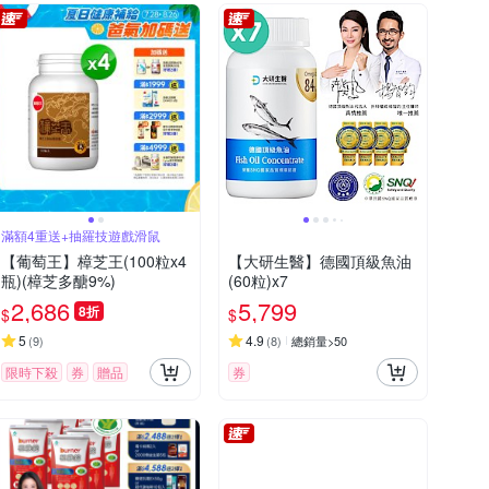
滿額4重送+抽羅技遊戲滑鼠
【葡萄王】樟芝王(100粒x4
【大研生醫】德國頂級魚油
瓶)(樟芝多醣9%)
(60粒)x7
2,686
5,799
8折
$
$
5
4.9
(
9
)
(
8
)
總銷量>50
限時下殺
券
贈品
券