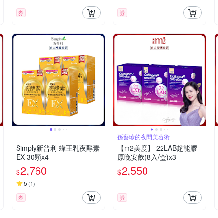
券
券
孫藝珍的夜間美容術
Simply新普利 蜂王乳夜酵素
【m2美度】 22LAB超能膠
EX 30顆x4
原晚安飲(8入/盒)x3
2,760
2,550
$
$
5
(
1
)
券
券