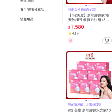
養生/營養補充品
韓劇女神 孫藝珍代言
【m2美度】超能膠原飲/晚
情趣用品
安飲/新生飲買1送1組 (8入/
盒) 任選2盒
1,580
$
4.8
(
4
)
券
喝的玻尿酸，水蜜桃口味
m2 美度 超能膠原水光飲10