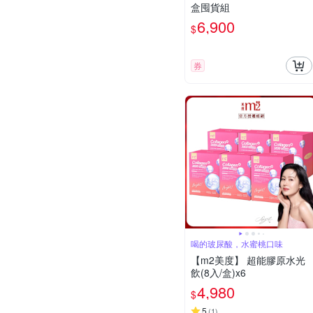
盒囤貨組
6,900
$
券
喝的玻尿酸，水蜜桃口味
【m2美度】 超能膠原水光
飲(8入/盒)x6
4,980
$
5
(
1
)