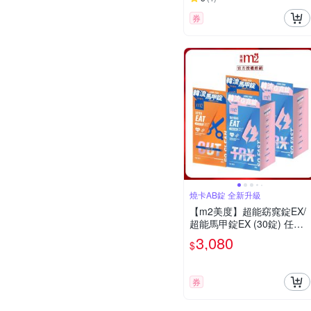
券
燒卡AB錠 全新升級
【m2美度】超能窈窕錠EX/
超能馬甲錠EX (30錠) 任選4
盒
3,080
$
券