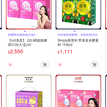
韓國雙胜膠原維生素C
添加雙蔬果酵素，有效幫助消化
【m2美度】 22LAB超能膠
Simply新普利 野菜多多酵素
原C(30入/盒)x3
粉 15包x2
2,550
1,111
$
$
券
券