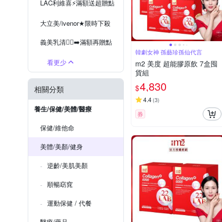
LAC利維喜⚡️滿額送超贈點
大立美/ivenor★限時下殺
義美乳清🏃‍♂️‍➡️滿額再贈點
韓劇女神 孫藝珍孫仙代言
看更少
m2 美度 超能膠原飲 7盒囤
貨組
4,830
$
相關分類
4.4
(
3
)
養生/保健/美體/醫療
券
保健/維他命
美體/美顏/健身
逆齡/美肌美顏
順暢窈窕
運動保健 / 代餐
醫療/藥品