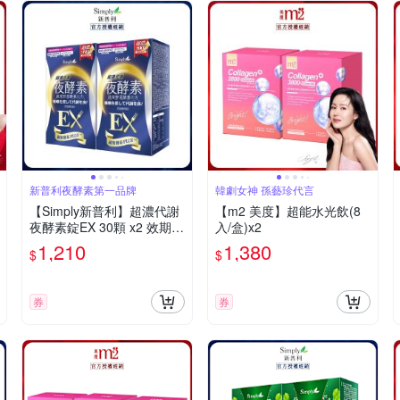
新普利夜酵素第一品牌
韓劇女神 孫藝珍代言
【Simply新普利】超濃代謝
【m2 美度】超能水光飲(8
夜酵素錠EX 30顆 x2 效期2
入/盒)x2
0270501
1,210
1,380
$
$
券
券