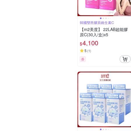
韓國雙胜膠原維生素C
【m2美度】 22LAB超能膠
原C(30入/盒)x5
4,100
$
5
(
1
)
券