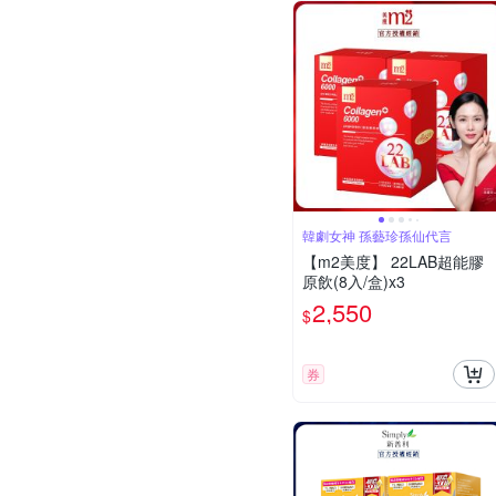
韓劇女神 孫藝珍孫仙代言
【m2美度】 22LAB超能膠
原飲(8入/盒)x3
2,550
$
券