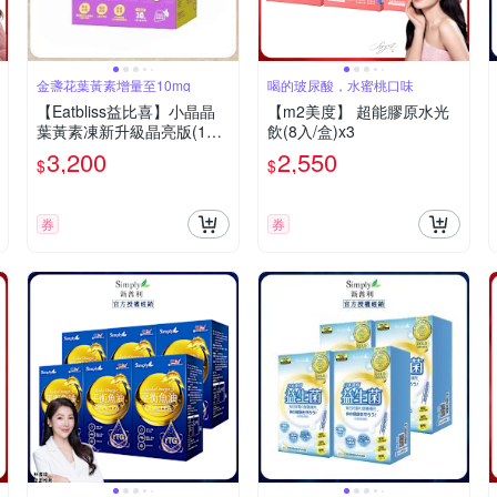
金盞花葉黃素增量至10mg
喝的玻尿酸，水蜜桃口味
【Eatbliss益比喜】小晶晶
【m2美度】 超能膠原水光
葉黃素凍新升級晶亮版(100
飲(8入/盒)x3
入/盒)
3,200
2,550
$
$
券
券