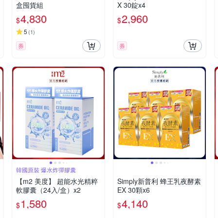
盒囤貨組
X 30錠x4
4,830
2,960
$
$
5
(
1
)
券
券
韓國原裝 爆水炸彈膠囊
【m2 美度】 超能水光精粹
Simply新普利 蜂王乳夜酵素
軟膠囊（24入/盒）x2
EX 30顆x6
1,580
4,140
$
$