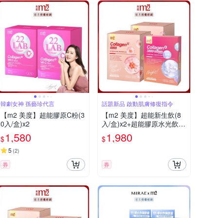
韓劇女神 孫藝珍代言
話題新品 啟動肌膚修復指令
【m2 美度】超能膠原C粉(3
【m2 美度】超能新生飲(8
0入/盒)x2
入/盒)x2+超能膠原水光飲
(4入/盒)x1
1,580
1,980
$
$
5
(
2
)
券
券