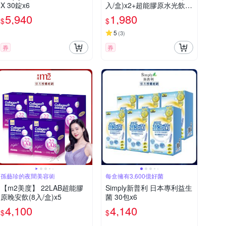
X 30錠x6
入/盒)x2+超能膠原水光飲
(4入/盒)x1
5,940
1,980
$
$
5
(
3
)
券
券
孫藝珍的夜間美容術
每盒擁有3,600億好菌
【m2美度】 22LAB超能膠
Simply新普利 日本專利益生
原晚安飲(8入/盒)x5
菌 30包x6
4,100
4,140
$
$