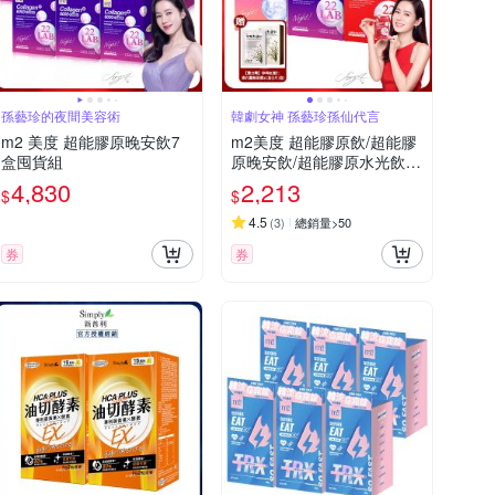
孫藝珍的夜間美容術
韓劇女神 孫藝珍孫仙代言
m2 美度 超能膠原晚安飲7
m2美度 超能膠原飲/超能膠
盒囤貨組
原晚安飲/超能膠原水光飲任
選x3 贈豐台灣 珍珠紅薏仁
4,830
2,213
$
$
透白蠶絲面膜x1
4.5
(
3
)
總銷量>50
券
券