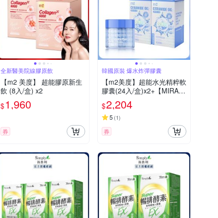
全新醫美院線膠原飲
韓國原裝 爆水炸彈膠囊
【m2 美度】 超能膠原新生
【m2美度】超能水光精粹軟
飲 (8入/盒) x2
膠囊(24入/盒)x2+【MIRAE
未來美】補水膠囊精華膜(8
1,960
2,204
$
$
0ml/瓶)x1
5
(
1
)
券
券