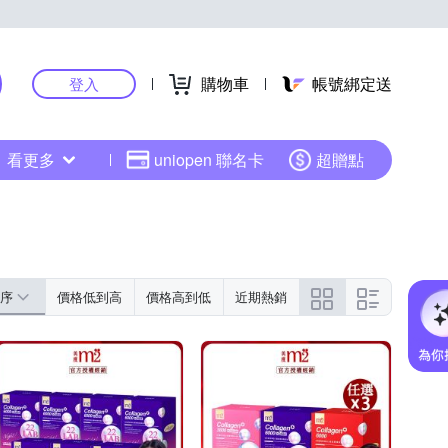
購物車
帳號綁定送
登入
看更多
uniopen 聯名卡
超贈點
序
價格低到高
價格高到低
近期熱銷