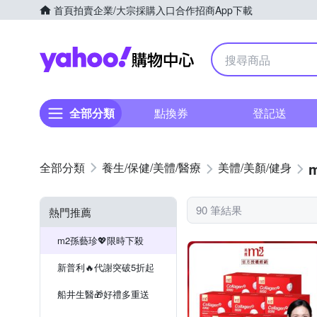
首頁
拍賣
企業/大宗採購入口
合作招商
App下載
Yahoo購物中心
全部分類
點換券
登記送
養生/保健/美體/醫療
美體/美顏/健身
90 筆結果
熱門推薦
m2孫藝珍💖限時下殺
新普利🔥代謝突破5折起
船井生醫🎁好禮多重送