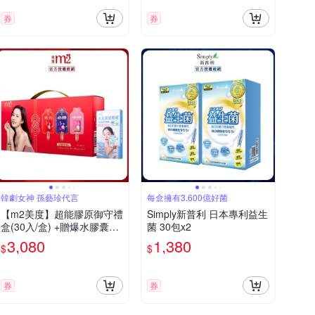
券
券
韓劇女神 孫藝珍代言
每盒擁有3,600億好菌
【m2美度】超能膠原御守禮
Simply新普利 日本專利益生
盒(30入/盒) +贈爆水膠囊6
菌 30包x2
入x1
3,080
1,380
$
$
券
券