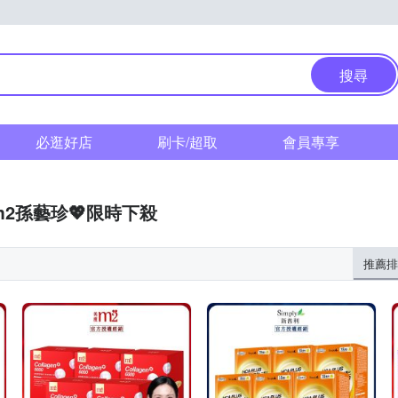
搜尋
必逛好店
刷卡/超取
會員專享
m2孫藝珍💖限時下殺
推薦排