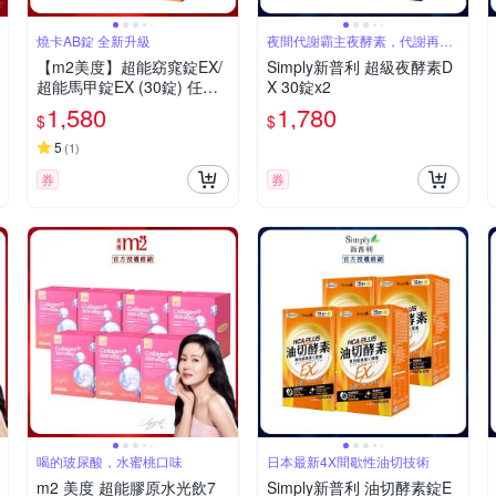
燒卡AB錠 全新升級
夜間代謝霸主夜酵素，代謝再進
化版
【m2美度】超能窈窕錠EX/
Simply新普利 超級夜酵素D
超能馬甲錠EX (30錠) 任選2
X 30錠x2
盒
1,580
1,780
$
$
5
(
1
)
券
券
喝的玻尿酸，水蜜桃口味
日本最新4X間歇性油切技術
m2 美度 超能膠原水光飲7
Simply新普利 油切酵素錠E