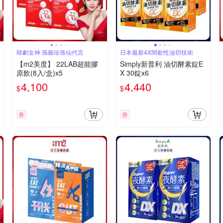
韓劇女神 孫藝珍孫仙代言
日本最新4X間歇性油切技術
【m2美度】 22LAB超能膠
Simply新普利 油切酵素錠E
原飲(8入/盒)x5
X 30錠x6
4,100
4,440
$
$
券
券