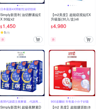
日本最新4X間歇性油切技術
Simply新普利 油切酵素錠E
【m2美度】超能窈窕錠EX
X 30錠x2
升級版(30入/盒)x6
1,450
4,980
$
$
5
(
1
)
券
券
夜間代謝霸主夜酵素，代謝再進
900道爾頓 市售最小分子好吸
化版
Simply新普利 超級夜酵素D
【m2 美度】超能膠原飲(8