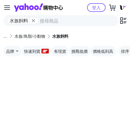
Yahoo購物中心
登入
水族飼料
水族/鳥類/小動物
水族飼料
品牌
快速到貨
有現貨
挑戰低價
價格低到高
排序