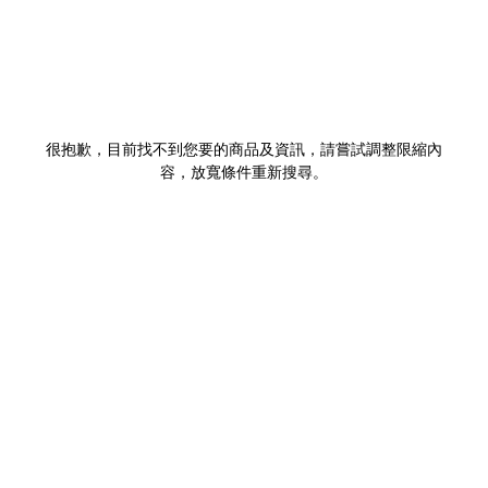
很抱歉，目前找不到您要的商品及資訊，請嘗試調整限縮內
容，放寬條件重新搜尋。