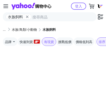
Yahoo購物中心
登入
水族飼料
水族/鳥類/小動物
水族飼料
品牌
快速到貨
有現貨
挑戰低價
價格低到高
排序