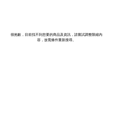
很抱歉，目前找不到您要的商品及資訊，請嘗試調整限縮內
容，放寬條件重新搜尋。