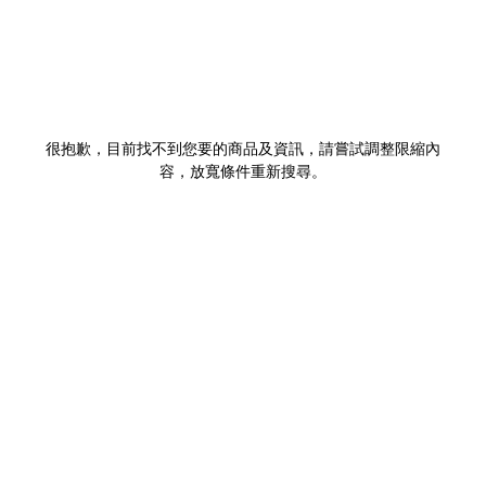
很抱歉，目前找不到您要的商品及資訊，請嘗試調整限縮內
容，放寬條件重新搜尋。