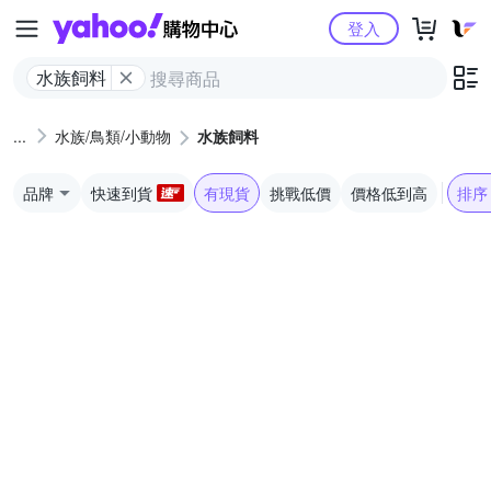
Yahoo購物中心
登入
水族飼料
水族/鳥類/小動物
水族飼料
品牌
快速到貨
有現貨
挑戰低價
價格低到高
排序