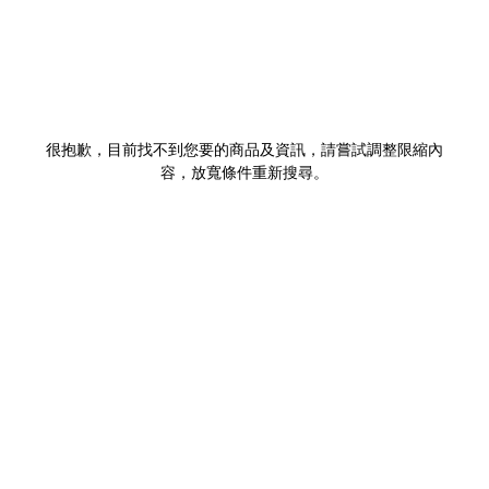
很抱歉，目前找不到您要的商品及資訊，請嘗試調整限縮內
容，放寬條件重新搜尋。