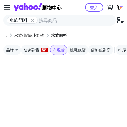
Yahoo購物中心
登入
水族飼料
水族/鳥類/小動物
水族飼料
品牌
快速到貨
有現貨
挑戰低價
價格低到高
排序