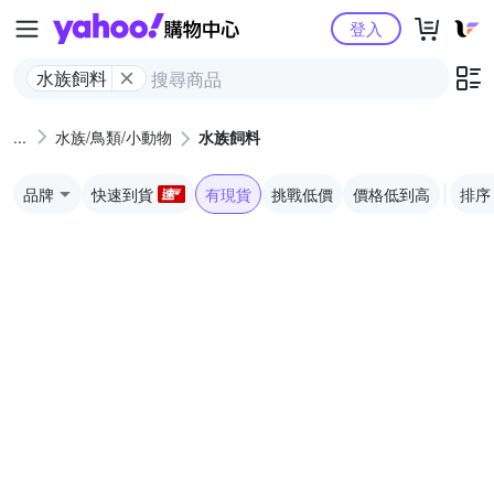
Yahoo購物中心
登入
水族飼料
水族/鳥類/小動物
水族飼料
品牌
快速到貨
有現貨
挑戰低價
價格低到高
排序