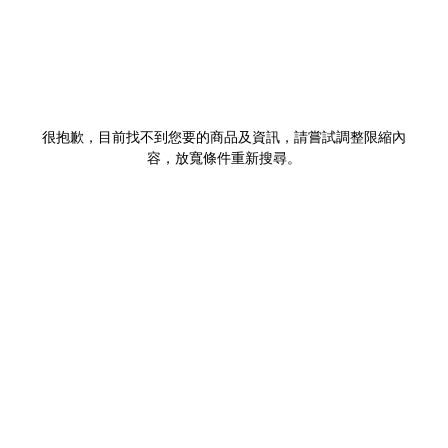
很抱歉，目前找不到您要的商品及資訊，請嘗試調整限縮內
容，放寬條件重新搜尋。