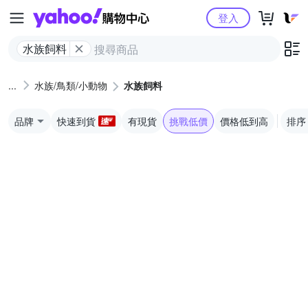
Yahoo購物中心
登入
水族飼料
水族/鳥類/小動物
水族飼料
品牌
快速到貨
有現貨
挑戰低價
價格低到高
排序