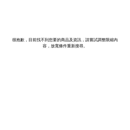
很抱歉，目前找不到您要的商品及資訊，請嘗試調整限縮內
容，放寬條件重新搜尋。