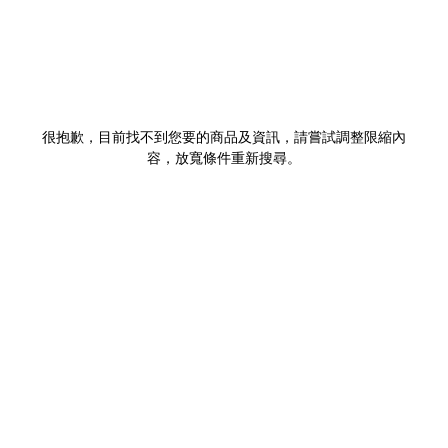
很抱歉，目前找不到您要的商品及資訊，請嘗試調整限縮內
容，放寬條件重新搜尋。