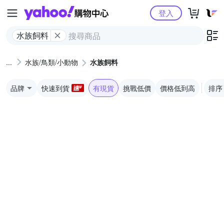
Yahoo購物中心
登入
水族飼料
水族/鳥類/小動物
水族飼料
品牌
快速到貨
有現貨
挑戰低價
價格低到高
排序