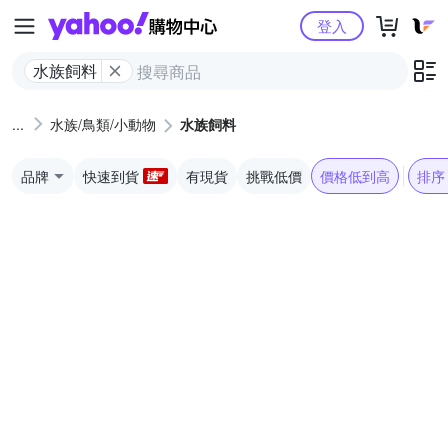
Yahoo購物中心
登入
水族飼料
水族/鳥類/小動物
水族飼料
品牌
快速到貨
有現貨
挑戰低價
價格低到高
排序