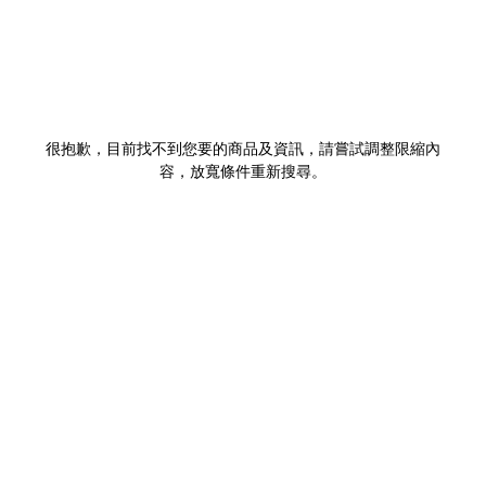
很抱歉，目前找不到您要的商品及資訊，請嘗試調整限縮內
容，放寬條件重新搜尋。