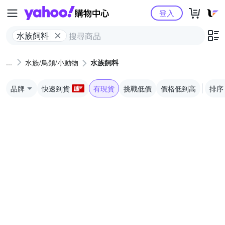
Yahoo購物中心
登入
水族飼料
水族/鳥類/小動物
水族飼料
品牌
快速到貨
有現貨
挑戰低價
價格低到高
排序