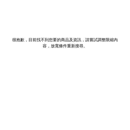
很抱歉，目前找不到您要的商品及資訊，請嘗試調整限縮內
容，放寬條件重新搜尋。