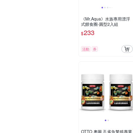
《Mr.Aqua》水族專用漂浮
式餵食圈-圓型2入組
233
$
活動
券
OTTO 奧圖 孔雀魚繁殖專業