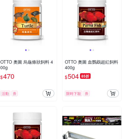
OTTO 奧圖 烏龜條狀飼料 4
OTTO 奧圖 血鸚鵡超紅飼料
00g
400g
470
504
85折
$
$
活動
券
限時下殺
券