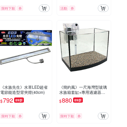
限時下殺
券
活動
券
《水族先生》水草LED超省
《簡約風》一尺海灣型玻璃
電節能造型背夾燈(40cm)
水族箱套缸+專用過濾器
（台灣缸）
792
880
89折
89折
$
$
限時下殺
券
限時下殺
券