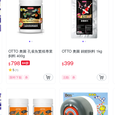
OTTO 奧圖 孔雀魚繁殖專業
OTTO 奧圖 錦鯉飼料 1kg
飼料 400g
798
399
84折
$
$
5
(
1
)
限時下殺
券
活動
券