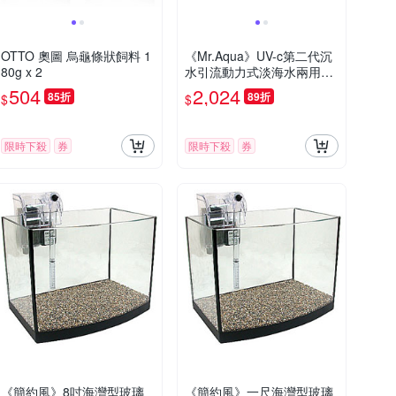
OTTO 奧圖 烏龜條狀飼料 1
《Mr.Aqua》UV-c第二代沉
80g x 2
水引流動力式淡海水兩用迷
你殺菌燈
504
2,024
85折
89折
$
$
限時下殺
券
限時下殺
券
《簡約風》8吋海灣型玻璃
《簡約風》一尺海灣型玻璃