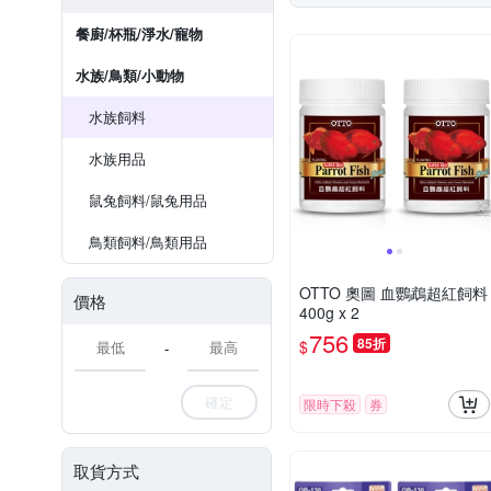
餐廚/杯瓶/淨水/寵物
水族/鳥類/小動物
水族飼料
水族用品
鼠兔飼料/鼠兔用品
鳥類飼料/鳥類用品
OTTO 奧圖 血鸚鵡超紅飼料
價格
400g x 2
756
85折
$
-
確定
限時下殺
券
取貨方式