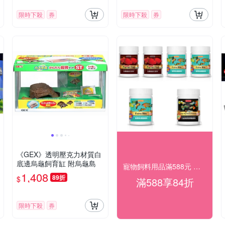
限時下殺
券
限時下殺
券
《GEX》透明壓克力材質白
底邊烏龜飼育缸 附烏龜島
寵物飼料用品滿588元 享84折
1,408
89折
$
滿588享84折
限時下殺
券