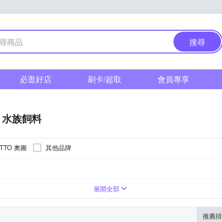
搜尋
必逛好店
刷卡/超取
會員專享
水族飼料
TTO 奧圖
其他品牌
展開全部
推薦排