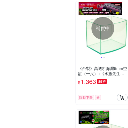
補貨中
《台製》高透析海灣5mm空
缸（一尺）+《水族先生》
增艷LED超輕量水族跨燈(一
1,363
89折
$
尺)
限時下殺
券