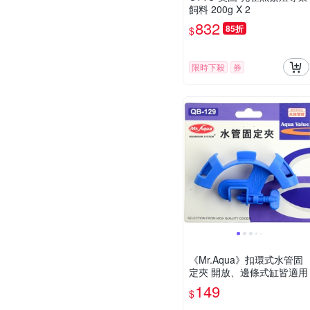
飼料 200g X 2
832
85折
$
限時下殺
券
《Mr.Aqua》扣環式水管固
定夾 開放、邊條式缸皆適用
149
$