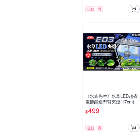
活動
券
《水族先生》水草LED超省
電節能造型背夾燈(17cm)
499
$
活動
券