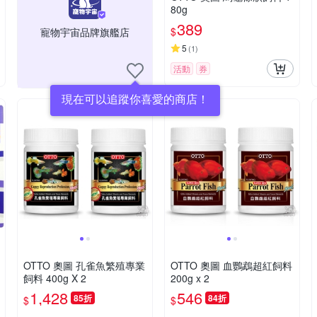
80g
389
$
寵物宇宙品牌旗艦店
5
(
1
)
活動
券
現在可以追蹤你喜愛的商店！
OTTO 奧圖 孔雀魚繁殖專業
OTTO 奧圖 血鸚鵡超紅飼料
飼料 400g X 2
200g x 2
1,428
546
85折
84折
$
$