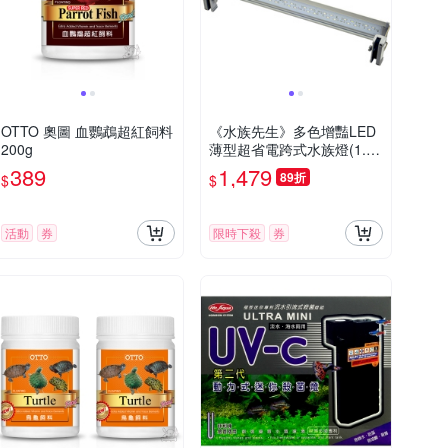
OTTO 奧圖 血鸚鵡超紅飼料
《水族先生》多色增豔LED
200g
薄型超省電跨式水族燈(1.5
尺)
389
1,479
89折
$
$
活動
券
限時下殺
券