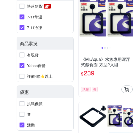
快速到貨
7-11常溫
7-11冷凍
商品狀況
有現貨
《Mr.Aqua》水族專用漂浮
式餵食圈-方型2入組
Yahoo自營
239
$
評價4顆
以上
活動
券
優惠
挑戰低價
券
活動