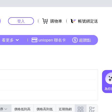
購物車
帳號綁定送
登入
看更多
uniopen 聯名卡
超贈點
序
價格低到高
價格高到低
近期熱銷