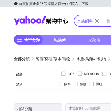
首頁
拍賣
企業/大宗採購入口
合作招商
App下載
Yahoo購物中心
水族飼料
全部分類
點換券
登記送
餐廚/杯瓶/淨水/寵物
水族/鳥類/小動物
O
GEX
MR.AQUA
品牌
飼料
魚缸
照明
類別
品牌名稱
爬蟲類
飲水器
適用對象
類型
水族飼料 66 筆結果
相關分類