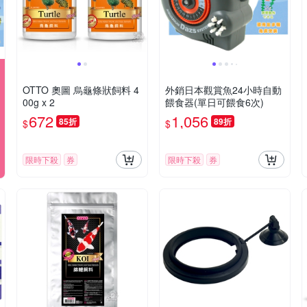
OTTO 奧圖 烏龜條狀飼料 4
外銷日本觀賞魚24小時自動
00g x 2
餵食器(單日可餵食6次)
672
1,056
85折
89折
$
$
限時下殺
券
限時下殺
券