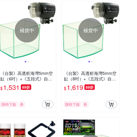
補貨中
補貨中
《台製》高透析海灣5mm空
《台製》高透析海灣5mm空
缸（6吋）+《五段式》自動
缸（8吋）+《五段式》自動
餵食器 (可設定時程)
餵食器 (可設定時程)
1,531
1,619
89折
89折
$
$
限時下殺
券
限時下殺
券