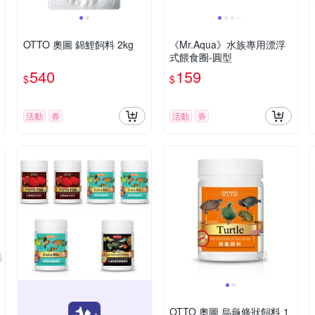
OTTO 奧圖 錦鯉飼料 2kg
《Mr.Aqua》水族專用漂浮
式餵食圈-圓型
540
159
$
$
活動
券
活動
券
OTTO 奧圖 烏龜條狀飼料 1