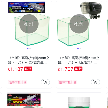
補貨中
補貨中
《台製》高透析海灣5mm空
《台製》高透析海灣5mm空
缸（一尺）+《水族先生》
缸（一尺）+《五段式》自
水草LED超輕量水族跨燈(一
動餵食器 (可設定時程)
1,187
1,707
89折
89折
$
$
尺)
限時下殺
券
限時下殺
券