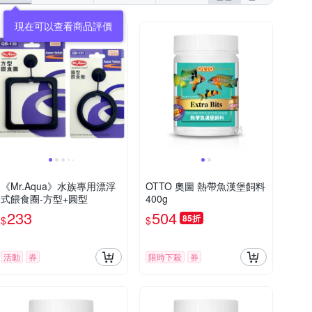
《Mr.Aqua》水族專用漂浮
OTTO 奧圖 熱帶魚漢堡飼料
式餵食圈-方型+圓型
400g
233
504
85折
$
$
活動
券
限時下殺
券