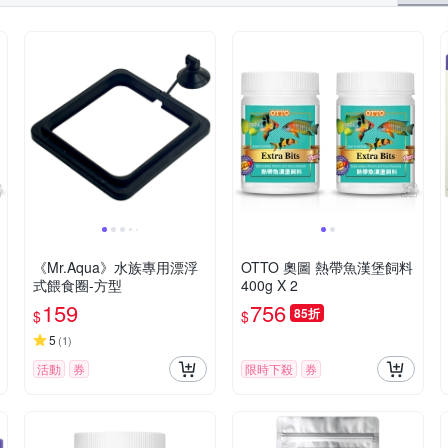
《Mr.Aqua》水族專用漂浮
OTTO 奧圖 熱帶魚漢堡飼料
式餵食圈-方型
400g X 2
159
756
85折
$
$
5
(
1
)
活動
券
限時下殺
券