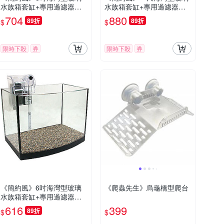
水族箱套缸+專用過濾器
水族箱套缸+專用過濾器
（台灣缸）
（台灣缸）
704
880
89折
89折
$
$
限時下殺
券
限時下殺
券
《簡約風》6吋海灣型玻璃
《爬蟲先生》烏龜橋型爬台
水族箱套缸+專用過濾器
（台灣缸）
616
399
89折
$
$