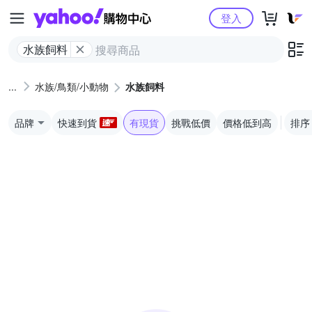
Yahoo購物中心
登入
水族飼料
水族/鳥類/小動物
水族飼料
品牌
快速到貨
有現貨
挑戰低價
價格低到高
排序