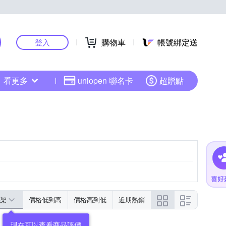
購物車
帳號綁定送
登入
看更多
uniopen 聯名卡
超贈點
架
價格低到高
價格高到低
近期熱銷
現在可以查看商品評價