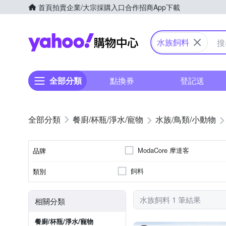
首頁
拍賣
企業/大宗採購入口
合作招商
App下載
Yahoo購物中心
水族飼料
全部分類
點換券
登記送
餐廚/杯瓶/淨水/寵物
水族/鳥類/小動物
ModaCore 摩達客
品牌
飼料
類別
品牌名稱
水族飼料 1 筆結果
相關分類
餐廚/杯瓶/淨水/寵物