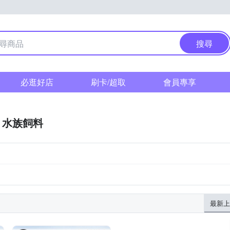
搜尋
必逛好店
刷卡/超取
會員專享
水族飼料
最新上