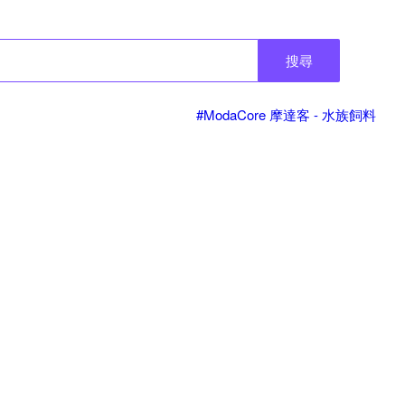
搜尋
#ModaCore 摩達客 - 水族飼料