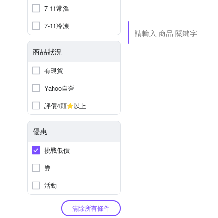
7-11常溫
7-11冷凍
商品狀況
有現貨
Yahoo自營
評價4顆
以上
優惠
挑戰低價
券
活動
清除所有條件