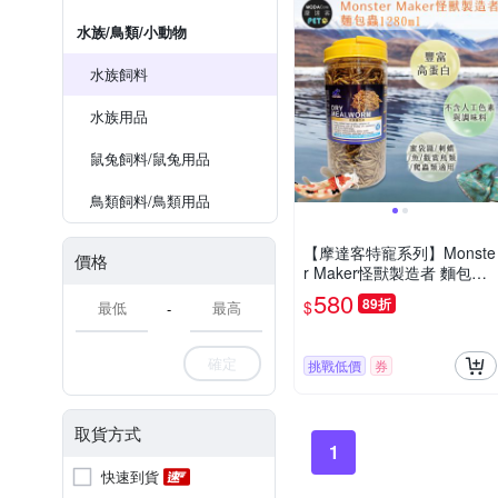
水族/鳥類/小動物
水族飼料
水族用品
鼠兔飼料/鼠兔用品
鳥類飼料/鳥類用品
【摩達客特寵系列】Monste
價格
r Maker怪獸製造者 麵包蟲1
280g 豐富高蛋白 (蜜袋鼯
580
89折
$
-
刺蝟 魚 觀賞鳥類 爬蟲類適
用)
確定
挑戰低價
券
取貨方式
1
快速到貨