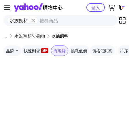
Yahoo購物中心
登入
水族飼料
水族/鳥類/小動物
水族飼料
品牌
快速到貨
有現貨
挑戰低價
價格低到高
排序