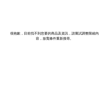
很抱歉，目前找不到您要的商品及資訊，請嘗試調整限縮內
容，放寬條件重新搜尋。