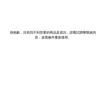
很抱歉，目前找不到您要的商品及資訊，請嘗試調整限縮內
容，放寬條件重新搜尋。