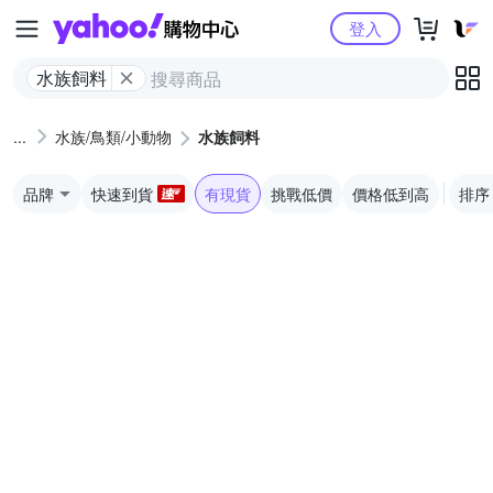
Yahoo購物中心
登入
水族飼料
水族/鳥類/小動物
水族飼料
品牌
快速到貨
有現貨
挑戰低價
價格低到高
排序