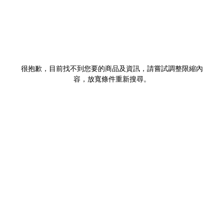
很抱歉，目前找不到您要的商品及資訊，請嘗試調整限縮內
容，放寬條件重新搜尋。