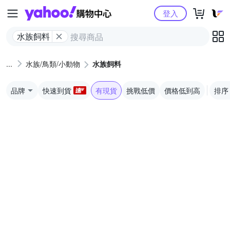
Yahoo購物中心
登入
水族飼料
水族/鳥類/小動物
水族飼料
品牌
快速到貨
有現貨
挑戰低價
價格低到高
排序