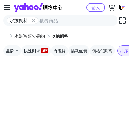
Yahoo購物中心
登入
水族飼料
水族/鳥類/小動物
水族飼料
品牌
快速到貨
有現貨
挑戰低價
價格低到高
排序