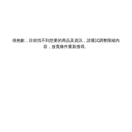
很抱歉，目前找不到您要的商品及資訊，請嘗試調整限縮內
容，放寬條件重新搜尋。