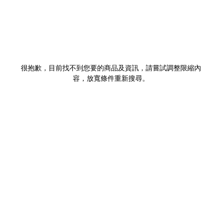
很抱歉，目前找不到您要的商品及資訊，請嘗試調整限縮內
容，放寬條件重新搜尋。