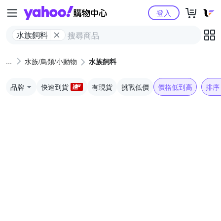
Yahoo購物中心
登入
水族飼料
水族/鳥類/小動物
水族飼料
品牌
快速到貨
有現貨
挑戰低價
價格低到高
排序