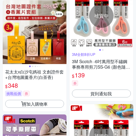
補貨中
3M全館8折UP
3M Scotch -6吋萬用型不鏽鋼
事務專用剪刀SS-G6 (顏色隨機
花太太x白沙屯媽祖 文創證件套
出貨)
139
$
+台灣地圖薰香片(白茶香)
券
348
$
貨到通知我
挑戰低價
券
加入購物車
補貨中