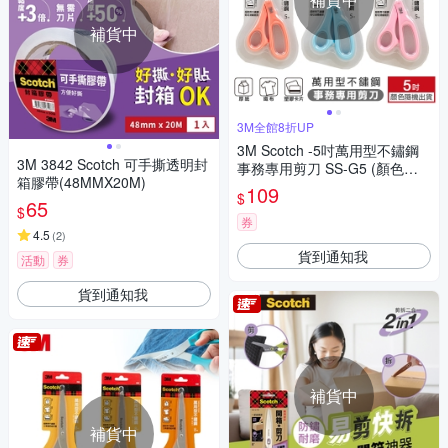
補貨中
3M全館8折UP
3M Scotch -5吋萬用型不鏽鋼
3M 3842 Scotch 可手撕透明封
事務專用剪刀 SS-G5 (顏色隨
箱膠帶(48MMX20M)
機出貨)
109
$
65
$
券
4.5
(
2
)
貨到通知我
活動
券
貨到通知我
補貨中
補貨中