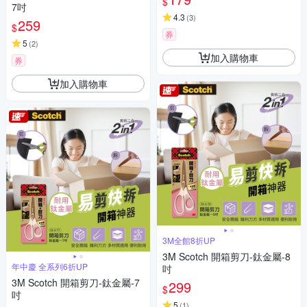
$
7吋
4.3
(
3
)
259
$
券
5
(
2
)
加入購物車
券
加入購物車
3M全館8折UP
3M Scotch 開箱剪刀-鈦金屬-8
年中慶 全系列6折UP
吋
3M Scotch 開箱剪刀-鈦金屬-7
299
$
吋
5
(
1
)