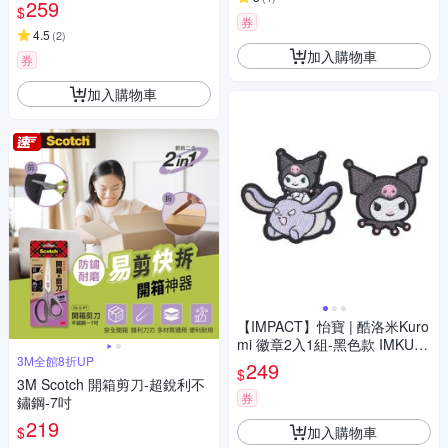
259
$
券
4.5
(
2
)
加入購物車
券
加入購物車
【IMPACT】怡寶 | 酷洛米Kuro
mi 徽章2入1組-黑色款 IMKUL0
3M全館8折UP
5BK
249
$
3M Scotch 開箱剪刀-超銳利不
券
鏽鋼-7吋
219
加入購物車
$