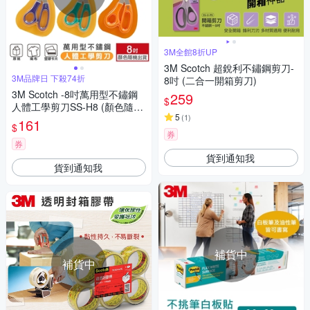
3M全館8折UP
3M Scotch 超銳利不鏽鋼剪刀-
3M品牌日 下殺74折
8吋 (二合一開箱剪刀)
3M Scotch -8吋萬用型不鏽鋼
259
$
人體工學剪刀SS-H8 (顏色隨機
5
(
1
)
出貨)
161
$
券
券
貨到通知我
貨到通知我
補貨中
補貨中