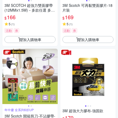
3M SCOTCH 超強力雙面膠帶
3M Scotch 可再黏雙面膠片-18
(12MMx1.5M)－多款任選 多種
片裝
用途
166
169
$
$
5
5
(
1
)
(
1
)
活動
券
活動
券
加入購物車
加入購物車
年中慶 全系列6折UP
3M 超強大力膠布-強固款
3M Scotch 開箱剪刀-不沾膠帶-
179