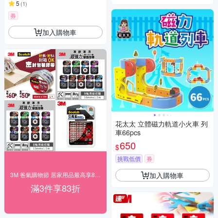
5
(
1
)
券
加入購物車
花太太 立體磁力軌道小火車 列
車66pcs
650
$
挑戰低價
券
加入購物車
3M 爸氣購物節 居家用品最高享83折！
滿3件享83折