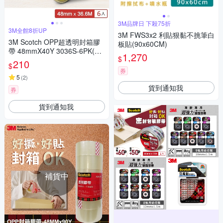
3M品牌日 下殺75折
3M全館8折UP
3M FWS3x2 利貼狠黏不挑筆白
3M Scotch OPP超透明封箱膠
板貼(90x60CM)
帶 48mmX40Y 3036S-6PK(宅
1,270
$
配)
210
$
券
5
(
2
)
貨到通知我
券
貨到通知我
補貨中