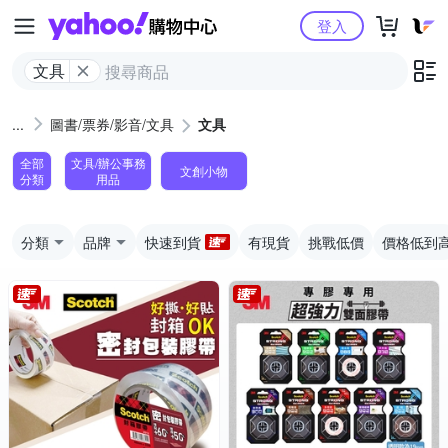
Yahoo購物中心
登入
文具
圖書/票券/影音/文具
文具
全部
文具/辦公事務
文創小物
分類
用品
分類
品牌
快速到貨
有現貨
挑戰低價
價格低到