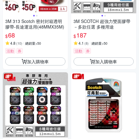
3M 313 Scotch 密封封箱透明
3M SCOTCH 超強力雙面膠帶
膠帶-長途運送用(48MMX35M)
－多款任選 多種用途
68
187
$
$
4.8
4.1
(
10
)
總銷量>50
(
8
)
總銷量>50
活動
券
活動
券
加入購物車
加入購物車