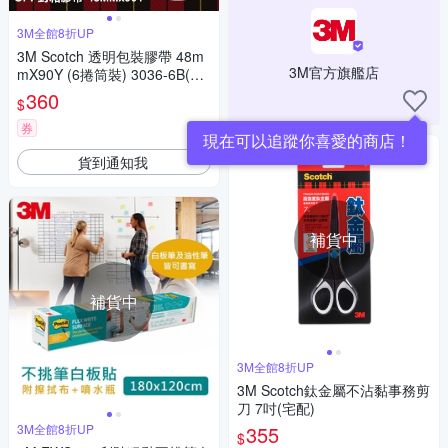
3M全館8折UP
3M Scotch 透明包裝膠帶 48m
3M官方旗艦店
mX90Y (6捲筒裝) 3036-6B(宅
配)
360
$
券
現在可以追蹤你喜愛的商店！
貨到通知我
補貨中
補貨中
3M全館8折UP
3M Scotch鈦金屬不沾黏事務剪
刀 7吋(宅配)
3M全館8折UP
355
$