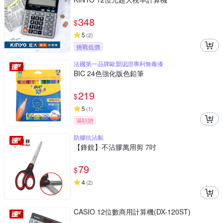
348
$
5
(
2
)
挑戰低價
法國第一品牌歐盟認證專利無毒漆
BIC 24色強化版色鉛筆
219
$
5
(
1
)
滿額贈
防膠抗沾黏
【鋒銳】不沾膠萬用剪 7吋
79
$
4
(
2
)
CASIO 12位數商用計算機(DX-120ST)