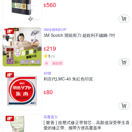
560
$
3M全館8折UP
3M Scotch 開箱剪刀-超銳利不鏽鋼-7吋
219
$
5
(
1
)
券
滿額贈
40號
利百代LMC-40 朱紅色印泥
80
$
高覆蓋力
[ 樂善 ] 按壓式修正带替芯，高顏值深受學生喜
愛的修正帶、攜帶方便高覆蓋率