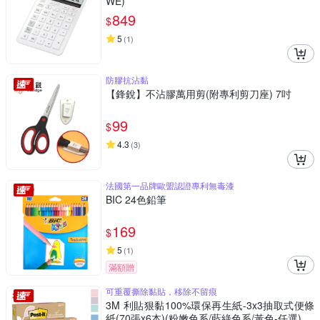
WE)
849
$
5
(
1
)
防膠抗沾黏
【鋒銳】不沾膠萬用剪(附專利剪刀座) 7吋
99
$
4.3
(
3
)
法國第一品牌歐盟認證專利無毒漆
BIC 24色鉛筆
169
$
5
(
1
)
滿額贈
可重覆撕除黏貼，移除不留痕
3M 利貼狠黏100%環保再生紙-3x3抽取式便條
紙(70張x6本)(粉嫩色系/藍綠色系/黃色-任選)