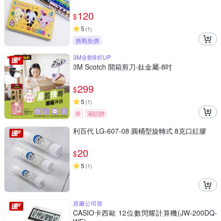
120
$
5
(
1
)
挑戰低價
3M全館8折UP
3M Scotch 開箱剪刀-鈦金屬-8吋
299
$
5
(
1
)
券
滿額贈
利百代 LG-607-08 圓桶型旋轉式 8克口紅膠
20
$
5
(
1
)
原廠公司貨
CASIO卡西歐 12位數閃耀計算機(JW-200DQ-