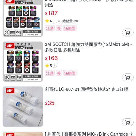
用途
187
$
4.1
(
8
)
總銷量>50
活動
券
滿額贈
3M SCOTCH 超強力雙面膠帶(12MMx1.5M)－
多款任選 多種用途
166
$
5
(
1
)
活動
券
滿額贈
利百代 LG-607-21 圓桶型旋轉式21克口紅膠
35
$
[ 利百代 ] 慕那美系列 MIC-7B Ink Cartridge 卡