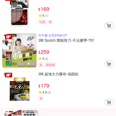
169
$
5
(
1
)
活動
券
年中慶 全系列6折UP
3M Scotch 開箱剪刀-不沾膠帶-7吋
259
$
5
(
2
)
券
滿額贈
3M 超強大力膠布-強固款
179
$
4.3
(
3
)
券