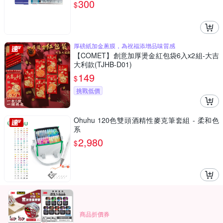
300
$
厚磅紙加金蔥膜，為祝福添增品味質感
【COMET】創意加厚燙金紅包袋6入x2組-大吉
大利款(TJHB-D01)
149
$
挑戰低價
Ohuhu 120色雙頭酒精性麥克筆套組 - 柔和色
系
2,980
$
商品折價券