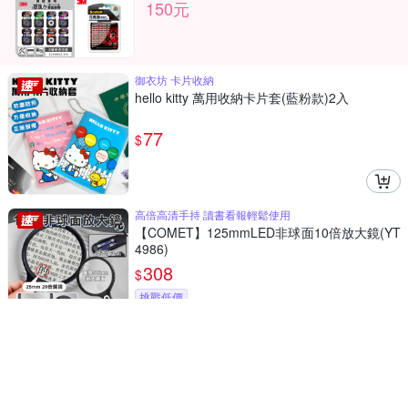
150元
御衣坊 卡片收納
hello kitty 萬用收納卡片套(藍粉款)2入
77
$
高倍高清手持 讀書看報輕鬆使用
【COMET】125mmLED非球面10倍放大鏡(YT
4986)
308
$
挑戰低價
每份記憶都值得珍藏 畫作、獎狀等通通收納
【COMET】A3美術作品收集冊-60頁款(1212)
292