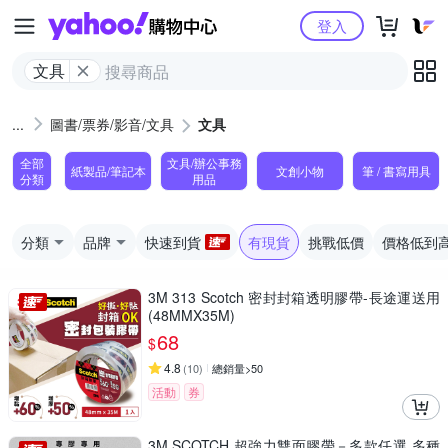
Yahoo購物中心
登入
文具
圖書/票券/影音/文具
文具
全部
文具/辦公事務
紙製品/筆記本
文創小物
筆 / 書寫用具
分類
用品
分類
品牌
快速到貨
有現貨
挑戰低價
價格低到
3M 313 Scotch 密封封箱透明膠帶-長途運送用
(48MMX35M)
68
$
4.8
(
10
)
總銷量>50
活動
券
3M SCOTCH 超強力雙面膠帶－多款任選 多種