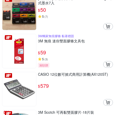
式墨水7入
50
$
5
(
7
)
3M獨家無痕膠條 黏著穩固
3M 無痕 迷你雙面膠條文具包
59
$
5
(
3
)
滿額贈
CASIO 12位數可掀式商用計算機(AX120ST)
579
$
3M Scotch 可再黏雙面膠片-18片裝