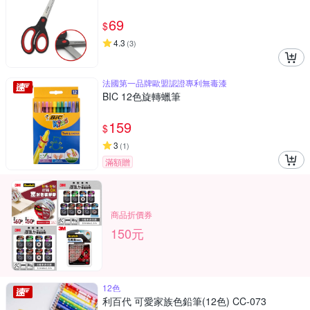
69
$
4.3
(
3
)
法國第一品牌歐盟認證專利無毒漆
BIC 12色旋轉蠟筆
159
$
3
(
1
)
滿額贈
商品折價券
150元
12色
利百代 可愛家族色鉛筆(12色) CC-073