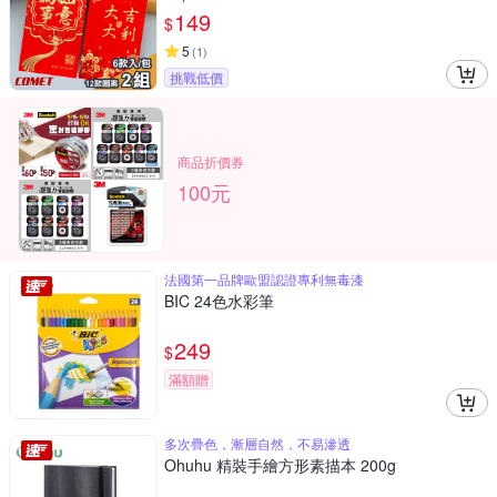
149
$
5
(
1
)
挑戰低價
商品折價券
100元
法國第一品牌歐盟認證專利無毒漆
BIC 24色水彩筆
249
$
滿額贈
多次疊色，漸層自然，不易滲透
Ohuhu 精裝手繪方形素描本 200g