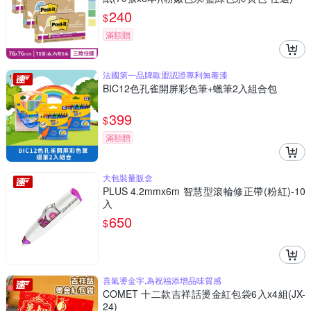
240
$
滿額贈
法國第一品牌歐盟認證專利無毒漆
BIC12色孔雀開屏彩色筆+蠟筆2入組合包
399
$
滿額贈
大包裝量販盒
PLUS 4.2mmx6m 智慧型滾輪修正帶(粉紅)-10
入
650
$
喜氣燙金字,為祝福添增品味質感
COMET 十二款吉祥話燙金紅包袋6入x4組(JX-
24)