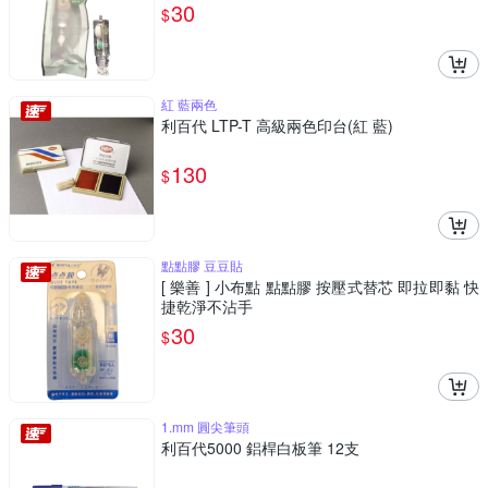
30
$
紅 藍兩色
利百代 LTP-T 高級兩色印台(紅 藍)
130
$
點點膠 豆豆貼
[ 樂善 ] 小布點 點點膠 按壓式替芯 即拉即黏 快
捷乾淨不沾手
30
$
1.mm 圓尖筆頭
利百代5000 鋁桿白板筆 12支