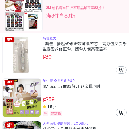
3M 爸氣購物節 居家用品最高享83折！
滿3件享83折
高覆蓋力
[ 樂善 ] 按壓式修正带可換替芯，高顏值深受學
生喜愛的修正帶、攜帶方便高覆蓋率
30
$
年中慶 全系列6折UP
3M Scotch 開箱剪刀-鈦金屬-7吋
259
$
4.5
(
2
)
券
滿額贈
大型面板按鍵與超大LCD顯示
KINYO 12位元超大稅率計算機