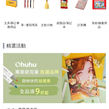
文具/辦公事
紙製品/筆記
美術/繪畫用
筆 / 書寫用具
文創小物
計算機
務用品
本
品
精選活動