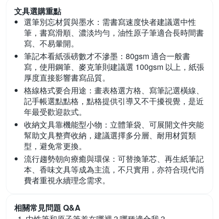
文具
選購重點
選筆別忘材質與墨水：
需書寫速度快者建議選中性
筆，書寫滑順、濃淡均勻，油性原子筆適合長時間書
寫、不易暈開。
筆記本看紙張磅數才不滲墨：
80gsm 適合一般書
寫，使用鋼筆、麥克筆則建議選 100gsm 以上，紙張
厚度直接影響書寫品質。
格線格式要合用途：
畫表格選方格、寫筆記選橫線、
記手帳選點點格，點格提供引導又不干擾視覺，是近
年最受歡迎款式。
收納文具靠機能型小物：
立體筆袋、可展開文件夾能
幫助文具整齊收納，建議選擇多分層、耐用材質類
型，避免常更換。
流行趨勢朝向療癒與環保：
可替換筆芯、再生紙筆記
本、香味文具等成為主流，不只實用，亦符合現代消
費者重視永續理念需求。
相關常見問題 Q&A
中性筆和原子筆差在哪裡？哪種適合我？