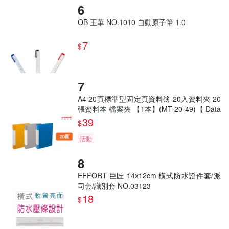
OB 王華 NO.1010 自動原子筆 1.0
7
$
A4 20頁標準型固定頁資料簿 20入資料夾 20
張資料本 檔案夾 【1本】(MT-20-49)【 Data
bank 三田文具】
39
$
活動
EFFORT 巨匠 14x12cm 橫式防水證件套/派
司套/識別套 NO.03123
18
$