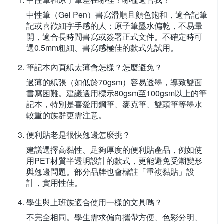
中性筆（Gel Pen）書寫滑順且顏色飽和，適合記筆
記或喜歡細字手感的人；原子筆墨水偏乾，不易暈
開，適合長時間書寫或簽署正式文件。不確定時可
選0.5mm粗細、書寫感極佳的款式先試用。
筆記本內頁紙太薄會怎樣？怎麼避免？
過薄的紙張（如低於70gsm）容易透墨，導致雙面
書寫困難。建議選用標示80gsm至100gsm以上的筆
記本，特別是喜愛用鋼筆、麥克筆、雙頭筆等墨水
較重的族群更需注意。
便利貼老是很快翹邊怎麼挑？
建議選擇高黏性、足夠厚度的便利貼產品，例如使
用PET材質半透明設計的款式，更能避免受潮變形
與翹邊問題。部分品牌也會標註「重複黏貼」設
計，實用性佳。
學生與上班族適合使用一樣的文具嗎？
不完全相同。學生需求偏向攜帶方便、色彩分明、