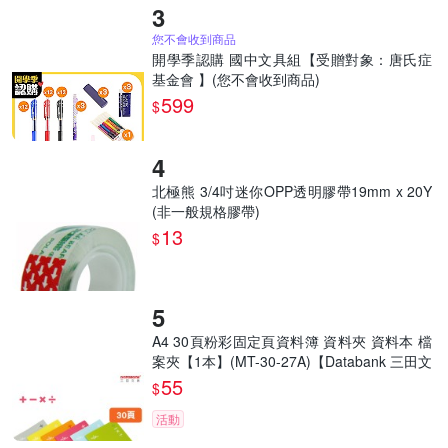
您不會收到商品
開學季認購 國中文具組【受贈對象：唐氏症
基金會 】(您不會收到商品)
599
$
北極熊 3/4吋迷你OPP透明膠帶19mm x 20Y
(非一般規格膠帶)
13
$
A4 30頁粉彩固定頁資料簿 資料夾 資料本 檔
案夾【1本】(MT-30-27A)【Databank 三田文
具】
55
$
活動