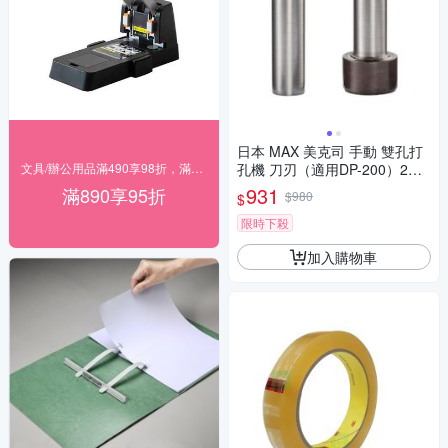
日本 MAX 美克司 手動 雙孔打
文具/辦公用品滿490享98折，滿890享95折
孔機 刀刃（適用DP-200）2支 /
袋 DP-200-2
931
滿890享95折
$980
$
限時下殺
加入購物車