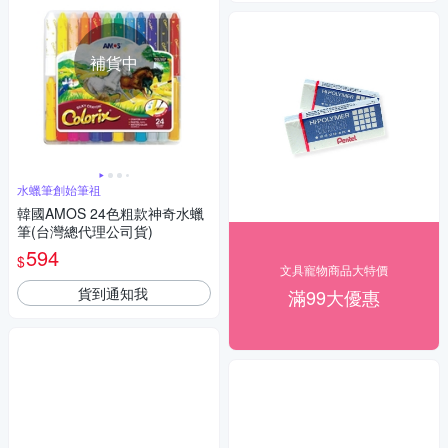
補貨中
水蠟筆創始筆祖
韓國AMOS 24色粗款神奇水蠟
筆(台灣總代理公司貨)
594
$
文具寵物商品大特價
貨到通知我
滿99大優惠