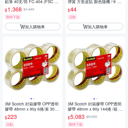
鉛筆 40支/筒 FC-404 (FSC 認
彈簧 方形皮貼 顏色隨機 /卡 A-
證)
1731
1,368
44
$1,440
$
$
限時下殺
活動
加入購物車
加入購物車
3M Scotch 封箱膠帶 OPP透明
3M Scotch 封箱膠帶 OPP透明
膠帶 48mm x 90y 6捲/束 3036
膠帶 48mm x 90y 144捲 /箱 30
-6
36-6
223
5,083
$5,350
$
$
活動
限時下殺