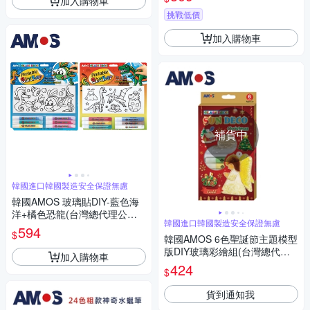
加入購物車
挑戰低價
加入購物車
補貨中
韓國進口韓國製造安全保證無慮
韓國AMOS 玻璃貼DIY-藍色海
洋+橘色恐龍(台灣總代理公司
韓國進口韓國製造安全保證無慮
貨)
594
$
韓國AMOS 6色聖誕節主題模型
版DIY玻璃彩繪組(台灣總代理
加入購物車
公司貨)
424
$
貨到通知我