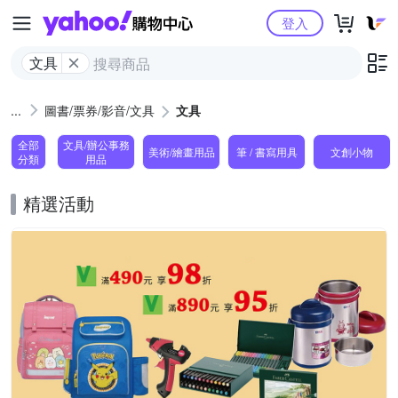
Yahoo購物中心
登入
文具
圖書/票券/影音/文具
文具
全部
文具/辦公事務
美術/繪畫用品
筆 / 書寫用具
文創小物
分類
用品
精選活動