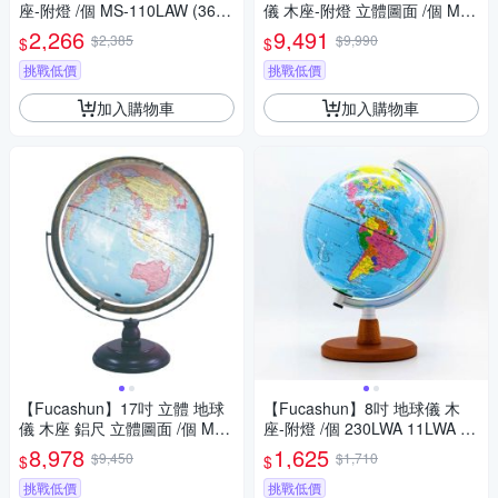
座-附燈 /個 MS-110LAW (361
儀 木座-附燈 立體圖面 /個 MS-
6)
217LANRW (3629)
2,266
9,491
$2,385
$9,990
$
$
挑戰低價
挑戰低價
加入購物車
加入購物車
【Fucashun】17吋 立體 地球
【Fucashun】8吋 地球儀 木
儀 木座 鋁尺 立體圖面 /個 MS-
座-附燈 /個 230LWA 11LWA (3
217ANRW (3628)
608-1)
8,978
1,625
$9,450
$1,710
$
$
挑戰低價
挑戰低價