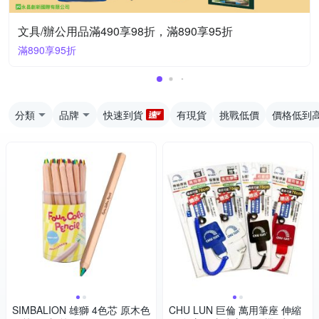
文具/辦公用品滿490享98折，滿890享95折
滿890享95折
分類
品牌
快速到貨
有現貨
挑戰低價
價格低到
SIMBALION 雄獅 4色芯 原木色
CHU LUN 巨倫 萬用筆座 伸縮