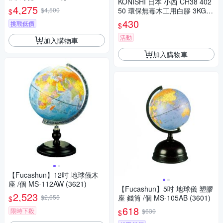
KONISHI 日本 小西 CH38 402
4,275
$4,500
50 環保無毒木工用白膠 3KG /
$
包
430
挑戰低價
$
活動
加入購物車
加入購物車
【Fucashun】12吋 地球儀木
座 /個 MS-112AW (3621)
【Fucashun】5吋 地球儀 塑膠
2,523
$2,655
座 錢筒 /個 MS-105AB (3601)
$
618
限時下殺
$630
$