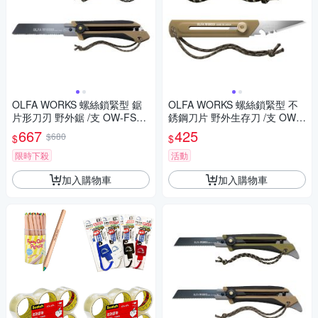
OLFA WORKS 螺絲鎖緊型 鋸
OLFA WORKS 螺絲鎖緊型 不
片形刀刃 野外鋸 /支 OW-FS1
銹鋼刀片 野外生存刀 /支 OW-B
系列
K1 系列
667
425
$680
$
$
限時下殺
活動
加入購物車
加入購物車