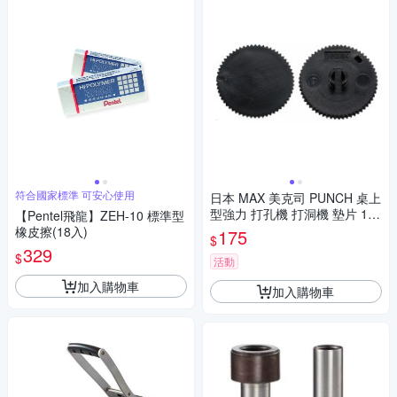
符合國家標準 可安心使用
日本 MAX 美克司 PUNCH 桌上
型強力 打孔機 打洞機 墊片 10
【Pentel飛龍】ZEH-10 標準型
片 /袋 DP-200-10
橡皮擦(18入)
175
$
329
$
活動
加入購物車
加入購物車