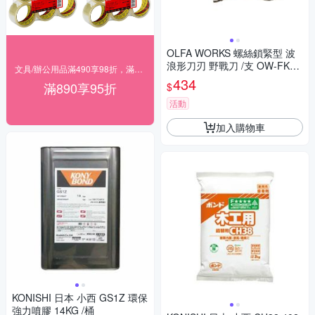
OLFA WORKS 螺絲鎖緊型 波
浪形刀刃 野戰刀 /支 OW-FK1
文具/辦公用品滿490享98折，滿890享95折
系列
434
滿890享95折
$
活動
加入購物車
KONISHI 日本 小西 GS1Z 環保
強力噴膠 14KG /桶