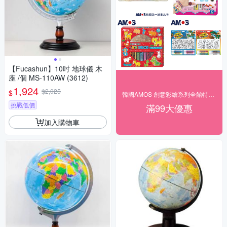
【Fucashun】10吋 地球儀 木
座 /個 MS-110AW (3612)
1,924
$2,025
$
韓國AMOS 創意彩繪系列全館特價中
挑戰低價
滿99大優惠
加入購物車