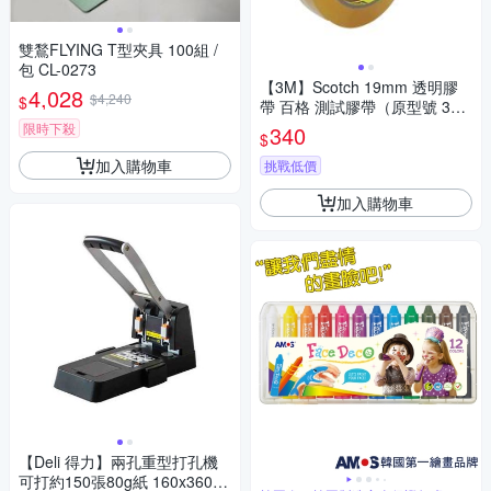
雙鶖FLYING T型夾具 100組 /
包 CL-0273
【3M】Scotch 19mm 透明膠
4,028
$4,240
$
帶 百格 測試膠帶（原型號 3M
610）/捲 3M 681
限時下殺
340
$
加入購物車
挑戰低價
加入購物車
【Deli 得力】兩孔重型打孔機
可打約150張80g紙 160x360m