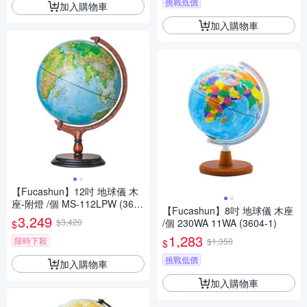
挑戰低價
加入購物車
加入購物車
【Fucashun】12吋 地球儀 木
座-附燈 /個 MS-112LPW (362
【Fucashun】8吋 地球儀 木座
7)
3,249
$3,420
/個 230WA 11WA (3604-1)
$
1,283
限時下殺
$1,350
$
挑戰低價
加入購物車
加入購物車