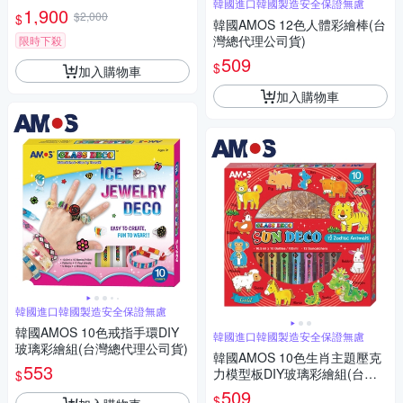
韓國進口韓國製造安全保證無慮
m /台 E0150
1,900
$2,000
$
韓國AMOS 12色人體彩繪棒(台
灣總代理公司貨)
限時下殺
509
$
加入購物車
加入購物車
韓國進口韓國製造安全保證無慮
韓國AMOS 10色戒指手環DIY
韓國進口韓國製造安全保證無慮
玻璃彩繪組(台灣總代理公司貨)
韓國AMOS 10色生肖主題壓克
553
力模型板DIY玻璃彩繪組(台灣
$
總代理公司貨)
509
$