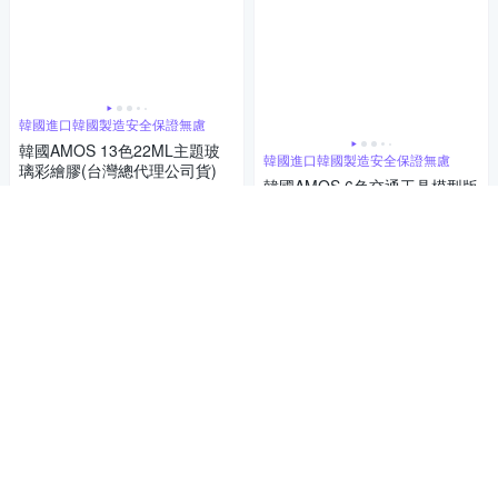
韓國進口韓國製造安全保證無慮
韓國AMOS 13色22ML主題玻
韓國進口韓國製造安全保證無慮
璃彩繪膠(台灣總代理公司貨)
韓國AMOS 6色交通工具模型版
594
$
DIY玻璃彩繪組(台灣總代理公
司貨)
424
加入購物車
$
加入購物車
補貨中