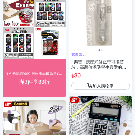
高覆蓋力
[ 樂善 ] 按壓式修正带可換替
芯，高顏值深受學生喜愛的修
正帶、攜帶方便高覆蓋率
3M 爸氣購物節 居家用品最高享83折！
30
$
滿3件享83折
加入購物車