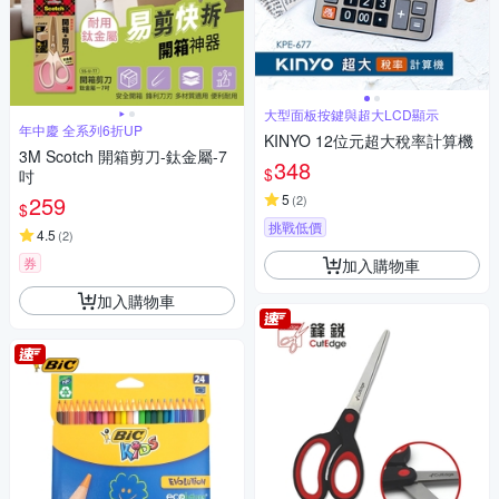
大型面板按鍵與超大LCD顯示
年中慶 全系列6折UP
KINYO 12位元超大稅率計算機
3M Scotch 開箱剪刀-鈦金屬-7
348
$
吋
259
5
(
2
)
$
挑戰低價
4.5
(
2
)
券
加入購物車
加入購物車