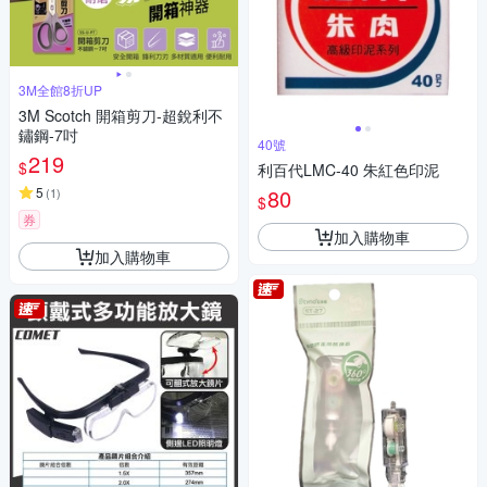
3M全館8折UP
3M Scotch 開箱剪刀-超銳利不
鏽鋼-7吋
40號
219
$
利百代LMC-40 朱紅色印泥
5
80
(
1
)
$
券
加入購物車
加入購物車