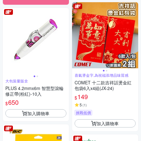
喜氣燙金字,為祝福添增品味質感
大包裝量販盒
COMET 十二款吉祥話燙金紅
PLUS 4.2mmx6m 智慧型滾輪
包袋6入x4組(JX-24)
修正帶(粉紅)-10入
149
$
650
$
5
(
1
)
挑戰低價
加入購物車
加入購物車