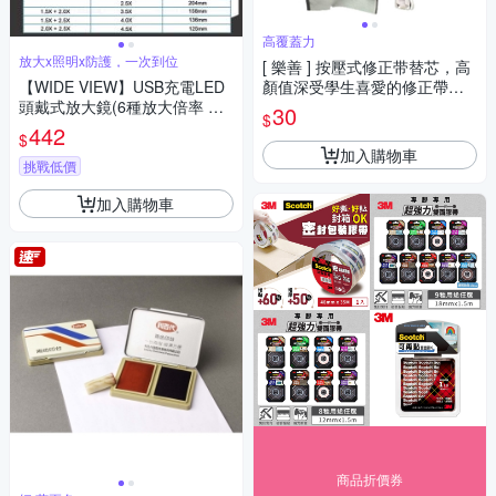
高覆蓋力
放大x照明x防護，一次到位
[ 樂善 ] 按壓式修正带替芯，高
【WIDE VIEW】USB充電LED
顏值深受學生喜愛的修正帶、
頭戴式放大鏡(6種放大倍率 維
攜帶方便高覆蓋率
30
$
修放大鏡 免手持放大鏡/11642
442
$
DC)
加入購物車
挑戰低價
加入購物車
商品折價券