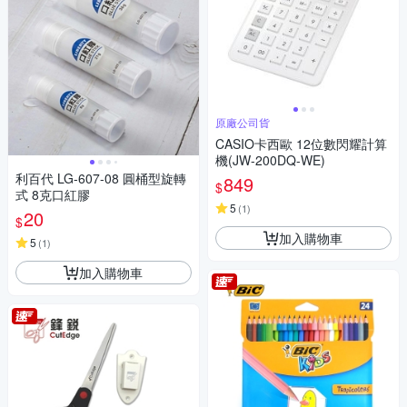
原廠公司貨
CASIO卡西歐 12位數閃耀計算
機(JW-200DQ-WE)
利百代 LG-607-08 圓桶型旋轉
849
$
式 8克口紅膠
5
(
1
)
20
$
加入購物車
5
(
1
)
加入購物車