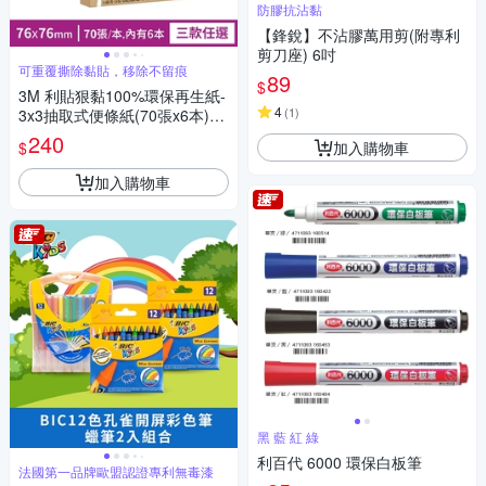
防膠抗沾黏
【鋒銳】不沾膠萬用剪(附專利
剪刀座) 6吋
可重覆撕除黏貼，移除不留痕
89
$
3M 利貼狠黏100%環保再生紙-
4
(
1
)
3x3抽取式便條紙(70張x6本)
(粉嫩色系/藍綠色系/黃色-任選)
240
加入購物車
$
加入購物車
黑 藍 紅 綠
利百代 6000 環保白板筆
法國第一品牌歐盟認證專利無毒漆