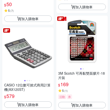
50
$
加入購物車
5
(
7
)
加入購物車
3M Scotch 可再黏雙面膠片-18
片裝
169
$
CASIO 12位數可掀式商用計算
機(AX120ST)
5
(
1
)
579
$
活動
券
加入購物車
加入購物車