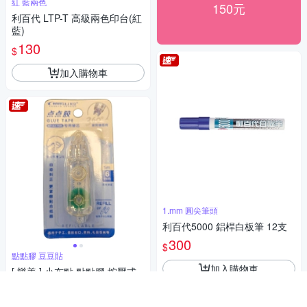
紅 藍兩色
150元
利百代 LTP-T 高級兩色印台(紅
藍)
130
$
加入購物車
1.mm 圓尖筆頭
利百代5000 鋁桿白板筆 12支
300
$
點點膠 豆豆貼
加入購物車
[ 樂善 ] 小布點 點點膠 按壓式
替芯 即拉即黏 快捷乾淨不沾手
30
$