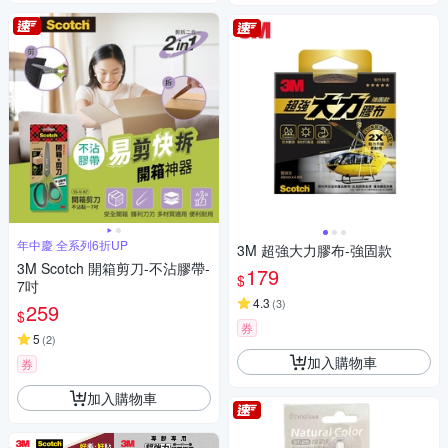
年中慶 全系列6折UP
3M 超強大力膠布-強固款
3M Scotch 開箱剪刀-不沾膠帶-
179
$
7吋
4.3
(
3
)
259
$
券
5
(
2
)
加入購物車
券
加入購物車