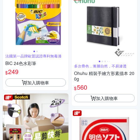
法國第一品牌歐盟認證專利無毒漆
BIC 24色水彩筆
多次疊色，漸層自然，不易滲透
249
$
Ohuhu 精裝手繪方形素描本 20
0g
加入購物車
560
$
加入購物車