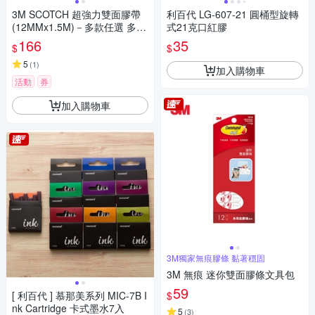
3M SCOTCH 超強力雙面膠帶
利百代 LG-607-21 圓桶型旋轉
(12MMx1.5M)－多款任選 多種
式21克口紅膠
用途
166
35
$
$
5
(
1
)
加入購物車
活動
券
加入購物車
3M獨家無痕膠條 黏著穩固
3M 無痕 迷你雙面膠條文具包
59
$
[ 利百代 ] 慕那美系列 MIC-7B I
nk Cartridge 卡式墨水7入
5
(
3
)