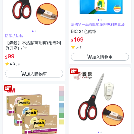
法國第一品牌歐盟認證專利無毒漆
BIC 24色鉛筆
防膠抗沾黏
169
$
【鋒銳】不沾膠萬用剪(附專利
5
(
1
)
剪刀座) 7吋
99
加入購物車
$
4.3
(
3
)
加入購物車