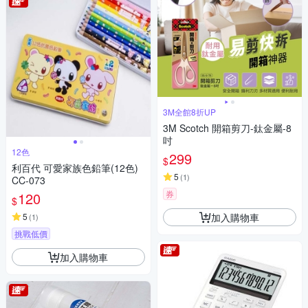
3M全館8折UP
3M Scotch 開箱剪刀-鈦金屬-8
吋
12色
299
$
利百代 可愛家族色鉛筆(12色)
5
(
1
)
CC-073
券
120
$
加入購物車
5
(
1
)
挑戰低價
加入購物車