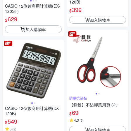
120B)
CASIO 12位數商用計算機(DX-
399
$
120ST)
629
加入購物車
$
加入購物車
防膠抗沾黏
【鋒銳】不沾膠萬用剪 6吋
CASIO 12位數商用計算機(DX-
69
$
120B)
549
4.3
(
3
)
$
5
(
2
)
加入購物車