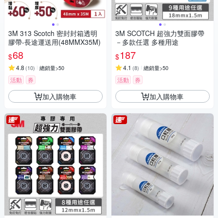
3M 313 Scotch 密封封箱透明
3M SCOTCH 超強力雙面膠帶
膠帶-長途運送用(48MMX35M)
－多款任選 多種用途
68
187
$
$
4.8
4.1
(
10
)
總銷量>50
(
8
)
總銷量>50
活動
券
活動
券
加入購物車
加入購物車