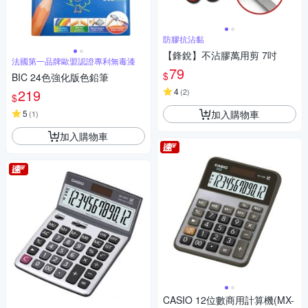
防膠抗沾黏
【鋒銳】不沾膠萬用剪 7吋
法國第一品牌歐盟認證專利無毒漆
79
$
BIC 24色強化版色鉛筆
219
4
(
2
)
$
加入購物車
5
(
1
)
加入購物車
CASIO 12位數商用計算機(MX-