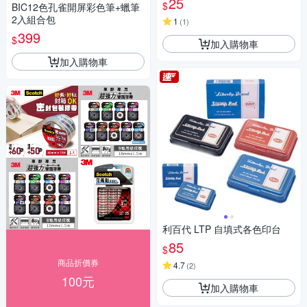
25
$
BIC12色孔雀開屏彩色筆+蠟筆
2入組合包
1
(
1
)
399
$
加入購物車
加入購物車
利百代 LTP 自填式各色印台
85
$
商品折價券
4.7
(
2
)
100元
加入購物車