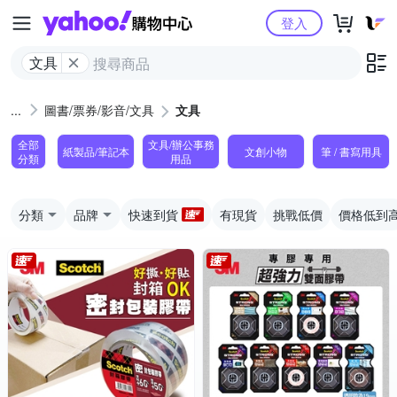
Yahoo購物中心
登入
文具
圖書/票券/影音/文具
文具
全部
文具/辦公事務
紙製品/筆記本
文創小物
筆 / 書寫用具
分類
用品
分類
品牌
快速到貨
有現貨
挑戰低價
價格低到