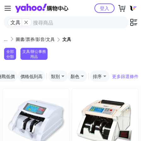
Yahoo購物中心
登入
文具
圖書/票券/影音/文具
文具
全部
文具/辦公事務
分類
用品
挑戰低價
價格低到高
類別
顏色
排序
更多篩選條件