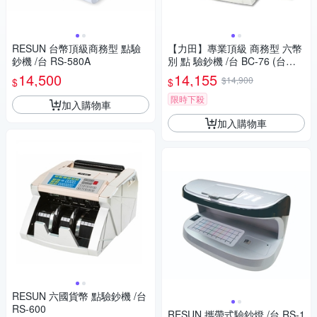
RESUN 台幣頂級商務型 點驗
【力田】專業頂級 商務型 六幣
鈔機 /台 RS-580A
別 點 驗鈔機 /台 BC-76 (台幣/
港幣/日幣/人民幣/美金/歐元)
14,500
14,155
$14,900
$
$
限時下殺
加入購物車
加入購物車
RESUN 六國貨幣 點驗鈔機 /台
RS-600
RESUN 攜帶式驗鈔燈 /台 RS-1