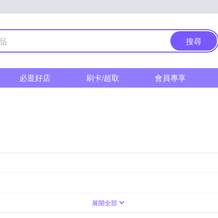
搜尋
必逛好店
刷卡/超取
會員專享
展開全部