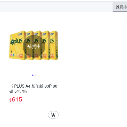
推薦排
補貨中
IK PLUS A4 影印紙 80P 80
磅 5包 /箱
615
$