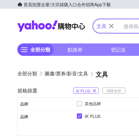
首頁
拍賣
企業/大宗採購入口
合作招商
App下載
Yahoo購物中心
文具
全部分類
點換券
登記送
文具
圖書/票券/影音/文具
規格篩選
清除全部
IK PLUS
其他品牌
品牌
IK PLUS
品牌
品牌名稱
影印紙
類別
品牌名稱