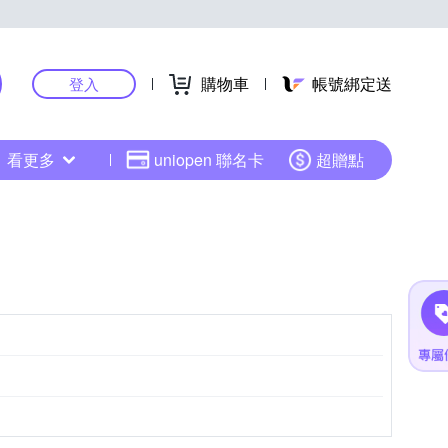
購物車
帳號綁定送
登入
看更多
uniopen 聯名卡
超贈點