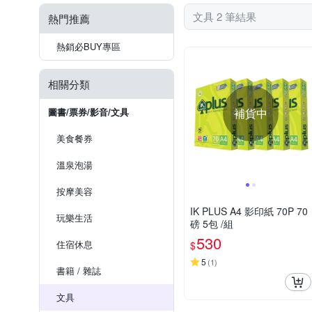
文具 2 筆結果
熱門推薦
熱銷必BUY專區
相關分類
圖書/票券/影音/文具
補貨中
美食餐券
溫泉泡湯
按摩美容
IK PLUS A4 影印紙 70P 70
玩樂生活
磅 5包 /組
530
住宿休息
$
5
(
1
)
書籍 / 雜誌
文具