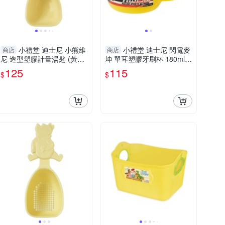
小禮堂 迪士尼 小熊維
小禮堂 迪士尼 閃電麥
商店
商店
尼 造型塑膠計量湯匙 (黃款)
坤 單耳塑膠牙刷杯 180ml
4904121-365313
(黃競賽) 4973307-467592
125
115
$
$