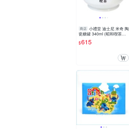
小禮堂 迪士尼 米奇 陶
商店
瓷糖罐 340ml (昭和喫茶館)
4942423-267232
615
$