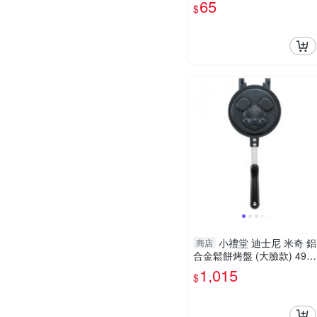
65
$
本製
小禮堂 迪士尼 米奇 鋁
商店
合金鬆餅烤盤 (大臉款) 497
3307-549656
1,015
$