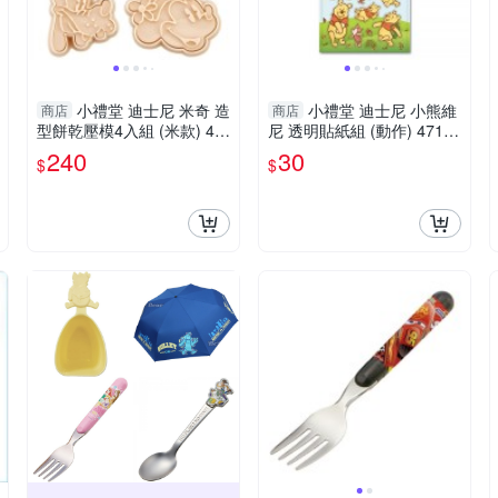
小禮堂 迪士尼 米奇 造
小禮堂 迪士尼 小熊維
商店
商店
型餅乾壓模4入組 (米款) 49
尼 透明貼紙組 (動作) 47137
73307-549700
52-122802
240
30
$
$