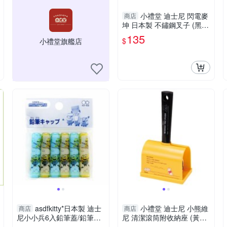
小禮堂 迪士尼 閃電麥
商店
坤 日本製 不鏽鋼叉子 (黑側
身款) 4973307-515965
135
$
小禮堂旗艦店
asdfkitty*日本製 迪士
小禮堂 迪士尼 小熊維
商店
商店
尼小小兵6入鉛筆蓋/鉛筆延
尼 清潔滾筒附收納座 (黃蜂
長器/鉛筆套/鉛筆帽
蜜款) 4973307-578380