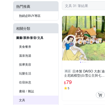
文具 31 筆結果
熱門推薦
熱銷必BUY專區
相關分類
圖書/票券/影音/文具
美食餐券
溫泉泡湯
按摩美容
日本製 DAISO 大創 迪
商店
玩樂生活
士尼紙模型(白雪公主與七個
小矮人) 紙工藝【南風百
79
住宿休息
$
貨】
5
書籍 / 雜誌
文具