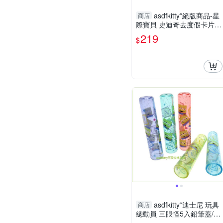
asdfkitty*絕版商品-星
商店
際寶貝 史迪奇去度假卡片收
納包/信用卡夾-日本製
219
$
asdfkitty*迪士尼 玩具
商店
總動員 三眼怪5入鉛筆蓋/鉛
筆延長器/鉛筆套/鉛筆帽-日