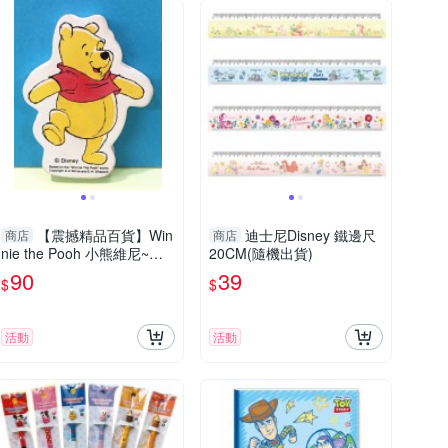
【震撼精品百貨】Win
迪士尼Disney 鐵邊尺
商店
商店
nie the Pooh 小熊維尼~橡
20CM(隨機出貨)
皮擦-造型95675
90
39
$
$
活動
活動