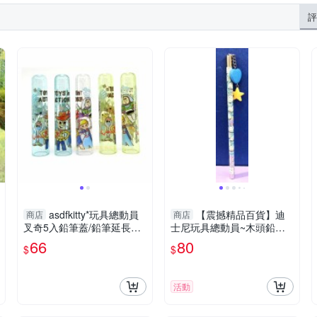
評
asdfkitty*玩具總動員
【震撼精品百貨】迪
商店
商店
叉奇5入鉛筆蓋/鉛筆延長器/
士尼玩具總動員~木頭鉛筆~
鉛筆套/鉛筆帽-日本製
三眼怪垂吊吊飾#36713
66
80
$
$
活動