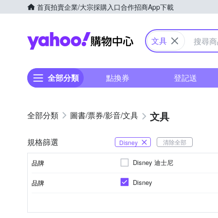
首頁
拍賣
企業/大宗採購入口
合作招商
App下載
Yahoo購物中心
文具
全部分類
點換券
登記送
文具
圖書/票券/影音/文具
規格篩選
清除全部
Disney
Disney 迪士尼
品牌
Disney
品牌
品牌名稱
卡通商品
否
筆
尺
名片本/卡片簿
橡皮擦
顏色
種類
黏貼/釘掛
類別
品牌名稱