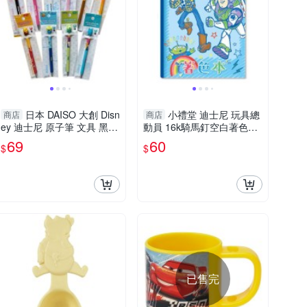
日本 DAISO 大創 Disn
小禮堂 迪士尼 玩具總
商店
商店
ey 迪士尼 原子筆 文具 黑筆
動員 16k騎馬釘空白著色本
0.7mm 境內限定【南風百
(藍奔跑) 4713752-124639
69
60
$
$
貨】
已售完