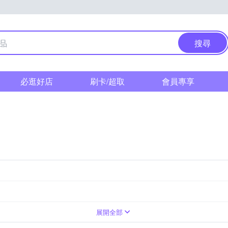
搜尋
必逛好店
刷卡/超取
會員專享
訂書機
其他紙製品
展開全部