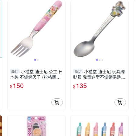
小禮堂 迪士尼 公主 日
小禮堂 迪士尼 玩具總
商店
商店
本製 不鏽鋼叉子 (粉格圖款)
動員 兒童造型不鏽鋼湯匙 1
4973307-518638
4cm (銀胡迪款) 4973307-5
150
135
$
$
66776