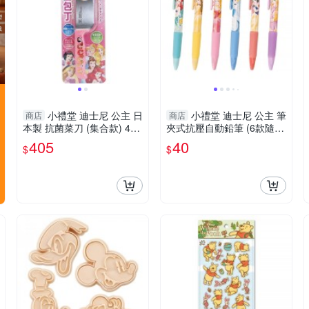
小禮堂 迪士尼 公主 日
小禮堂 迪士尼 公主 筆
商店
商店
本製 抗菌菜刀 (集合款) 498
夾式抗壓自動鉛筆 (6款隨
4909-330917
機) 4713752-120020
405
40
$
$