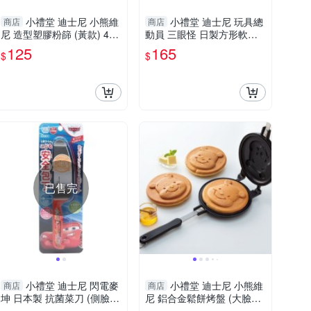
小禮堂 迪士尼 小熊維
小禮堂 迪士尼 玩具總
商店
商店
尼 造型塑膠粉篩 (黃款) 490
動員 三眼怪 日製方形軟式
4121-365214
收納盒 2.5L (黃) 4904121-
125
165
$
$
342048
已售完
小禮堂 迪士尼 閃電麥
小禮堂 迪士尼 小熊維
商店
商店
坤 日本製 抗菌菜刀 (側臉
尼 鋁合金鬆餅烤盤 (大臉款)
款) 4984909-330955
4973307-549694