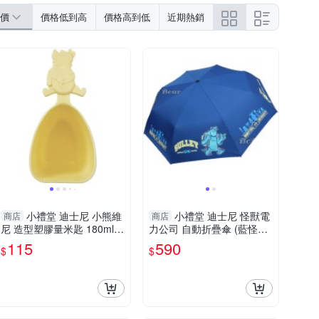
價
價格低到高
價格高到低
近期熱銷
小禮堂 迪士尼 小熊維
小禮堂 迪士尼 怪獸電
商店
商店
尼 造型塑膠量米匙 180ml
力公司 自動折疊傘 (藍怪獸
(黃款) 4904121-365412
大學款) 4713304-521671
115
590
$
$