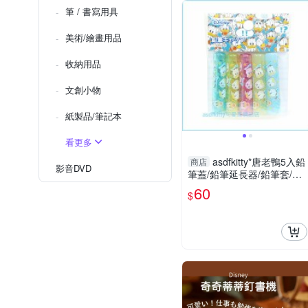
筆 / 書寫用具
美術/繪畫用品
收納用品
文創小物
紙製品/筆記本
看更多
asdfkitty*唐老鴨5入鉛
商店
影音DVD
筆蓋/鉛筆延長器/鉛筆套/鉛
筆帽-日本製
60
$