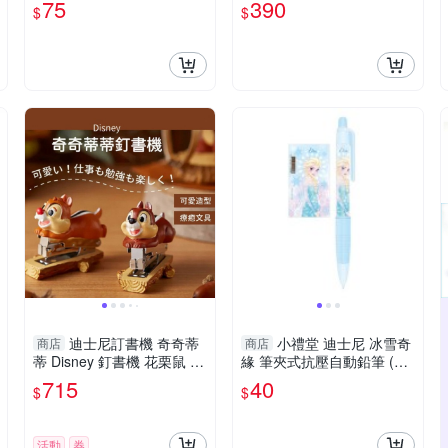
75
390
$
$
迪士尼訂書機 奇奇蒂
小禮堂 迪士尼 冰雪奇
商店
商店
蒂 Disney 釘書機 花栗鼠 辦
緣 筆夾式抗壓自動鉛筆 (淺
公小物 奇奇蒂蒂 Disney 釘
藍) 4713752-119956
715
40
$
$
書機 花栗鼠 日本卡通文具
活動
券