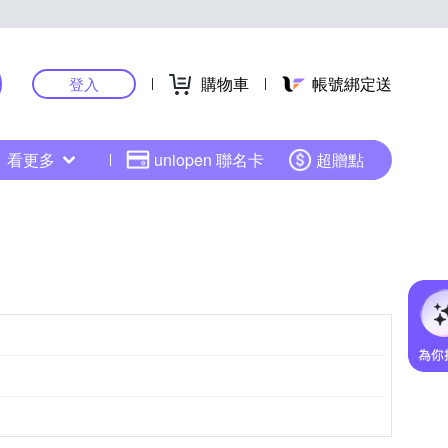
購物車
帳號綁定送
登入
看更多
uniopen 聯名卡
超贈點