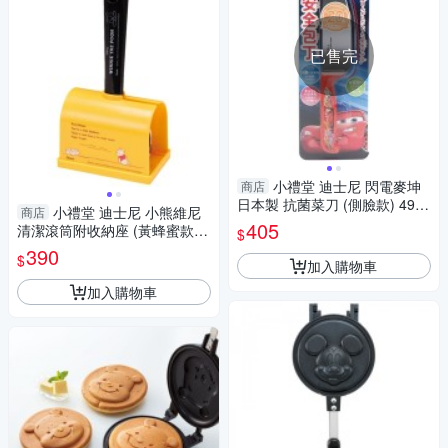
已售完
小禮堂 迪士尼 閃電麥坤
商店
日本製 抗菌菜刀 (側臉款) 4984
小禮堂 迪士尼 小熊維尼
商店
909-330955
405
清潔滾筒附收納座 (黃蜂蜜款) 4
$
973307-578380
390
$
加入購物車
加入購物車