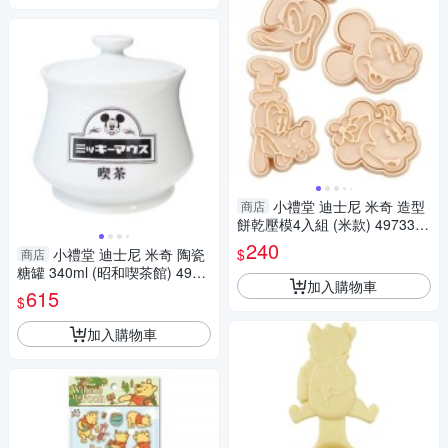
小禮堂 迪士尼 米奇 造型
商店
餅乾壓模4入組 (米款) 4973307
-549700
240
$
小禮堂 迪士尼 米奇 陶瓷
商店
糖罐 340ml (昭和喫茶館) 4942
加入購物車
423-267232
615
$
加入購物車