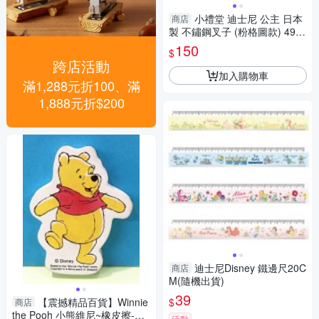
小禮堂 迪士尼 公主 日本
商店
製 不鏽鋼叉子 (粉格圖款) 4973
307-518638
150
$
跨店活動
加入購物車
滿1,288元折100、滿
1,888元折$200
迪士尼Disney 鐵邊尺20C
商店
M(隨機出貨)
39
$
【震撼精品百貨】Winnie
商店
the Pooh 小熊維尼~橡皮擦-造
活動