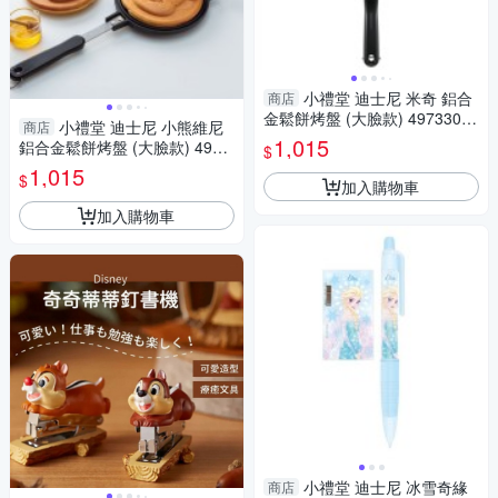
小禮堂 迪士尼 米奇 鋁合
商店
金鬆餅烤盤 (大臉款) 4973307-
小禮堂 迪士尼 小熊維尼
商店
549656
1,015
鋁合金鬆餅烤盤 (大臉款) 4973
$
307-549694
1,015
$
加入購物車
加入購物車
小禮堂 迪士尼 冰雪奇緣
商店