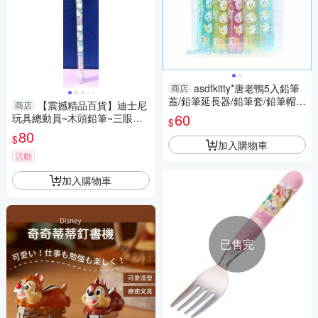
asdfkitty*唐老鴨5入鉛筆
商店
蓋/鉛筆延長器/鉛筆套/鉛筆帽-
【震撼精品百貨】迪士尼
商店
日本製
60
玩具總動員~木頭鉛筆~三眼怪
$
垂吊吊飾#36713
80
$
加入購物車
活動
加入購物車
已售完