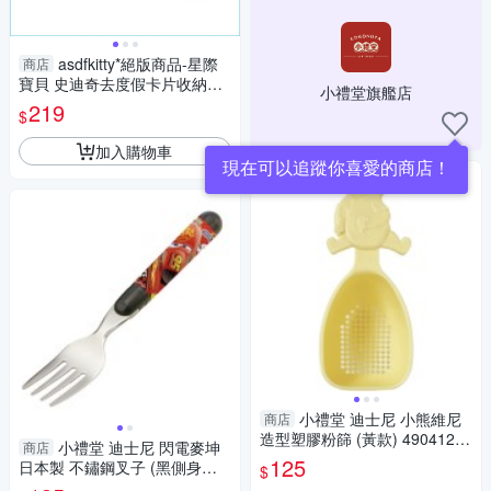
asdfkitty*絕版商品-星際
商店
寶貝 史迪奇去度假卡片收納包/
小禮堂旗艦店
信用卡夾-日本製
219
$
加入購物車
現在可以追蹤你喜愛的商店！
小禮堂 迪士尼 小熊維尼
商店
造型塑膠粉篩 (黃款) 4904121-
小禮堂 迪士尼 閃電麥坤
商店
365214
125
日本製 不鏽鋼叉子 (黑側身款)
$
4973307-515965