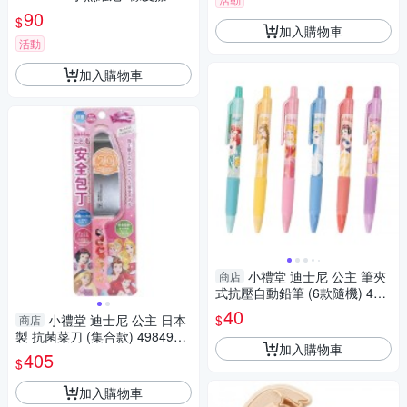
型95675
90
$
加入購物車
活動
加入購物車
小禮堂 迪士尼 公主 筆夾
商店
式抗壓自動鉛筆 (6款隨機) 471
3752-120020
40
$
小禮堂 迪士尼 公主 日本
商店
製 抗菌菜刀 (集合款) 4984909
加入購物車
-330917
405
$
加入購物車