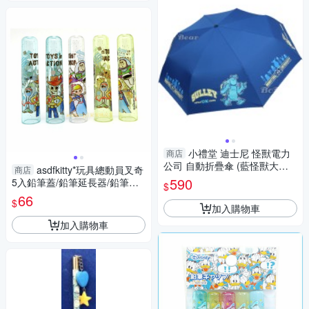
小禮堂 迪士尼 怪獸電力
商店
公司 自動折疊傘 (藍怪獸大學
asdfkitty*玩具總動員叉奇
商店
款) 4713304-521671
590
5入鉛筆蓋/鉛筆延長器/鉛筆套/
$
鉛筆帽-日本製
66
$
加入購物車
加入購物車