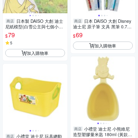
日本製 DAISO 大創 迪士
日本 DAISO 大創 Disney
商店
商店
尼紙模型(白雪公主與七個小矮
迪士尼 原子筆 文具 黑筆 0.7m
人) 紙工藝【南風百貨】
m 境內限定【南風百貨】
79
69
$
$
5
加入購物車
加入購物車
小禮堂 迪士尼 小熊維尼
商店
造型塑膠量米匙 180ml (黃款)
小禮堂 迪士尼 玩具總動
商店