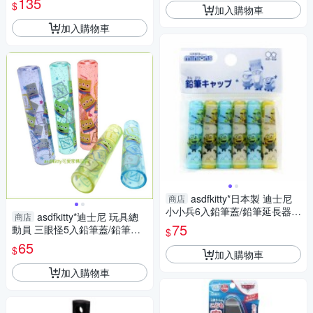
135
$
加入購物車
加入購物車
asdfkitty*日本製 迪士尼
商店
小小兵6入鉛筆蓋/鉛筆延長器/
asdfkitty*迪士尼 玩具總
商店
鉛筆套/鉛筆帽
75
動員 三眼怪5入鉛筆蓋/鉛筆延
$
長器/鉛筆套/鉛筆帽-日本製
65
$
加入購物車
加入購物車