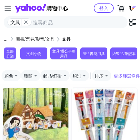
Yahoo購物中心
登入
文具
圖書/票券/影音/文具
文具
全部
文具/辦公事務
文創小物
筆 / 書寫用具
紙製品/筆記本
分類
用品
顏色
種類
黏貼/釘掛
類別
排序
更多篩選條件