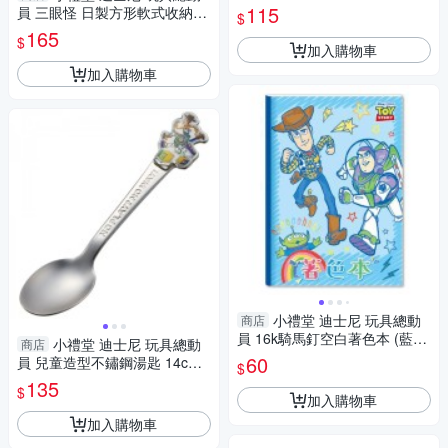
4904121-365412
115
員 三眼怪 日製方形軟式收納盒
$
2.5L (黃) 4904121-342048
165
$
加入購物車
加入購物車
小禮堂 迪士尼 玩具總動
商店
員 16k騎馬釘空白著色本 (藍奔
小禮堂 迪士尼 玩具總動
商店
跑) 4713752-124639
60
員 兒童造型不鏽鋼湯匙 14cm
$
(銀胡迪款) 4973307-566776
135
$
加入購物車
加入購物車