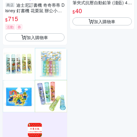
筆夾式抗壓自動鉛筆 (淺藍) 47
迪士尼訂書機 奇奇蒂蒂 D
商店
13752-119956
40
isney 釘書機 花栗鼠 辦公小物
$
奇奇蒂蒂 Disney 釘書機 花栗
715
$
加入購物車
鼠 日本卡通文具
活動
券
加入購物車