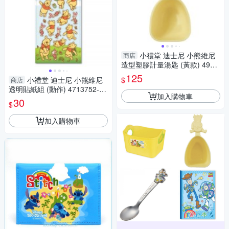
小禮堂 迪士尼 小熊維尼
商店
造型塑膠計量湯匙 (黃款) 4904
121-365313
125
$
小禮堂 迪士尼 小熊維尼
商店
透明貼紙組 (動作) 4713752-12
加入購物車
2802
30
$
加入購物車