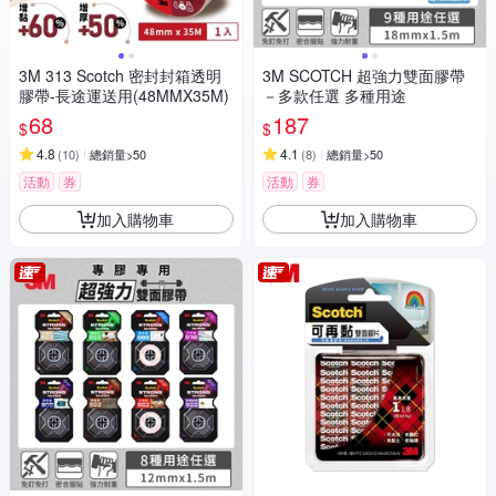
3M 313 Scotch 密封封箱透明
3M SCOTCH 超強力雙面膠帶
膠帶-長途運送用(48MMX35M)
－多款任選 多種用途
68
187
$
$
4.8
4.1
(
10
)
總銷量>50
(
8
)
總銷量>50
活動
券
活動
券
加入購物車
加入購物車