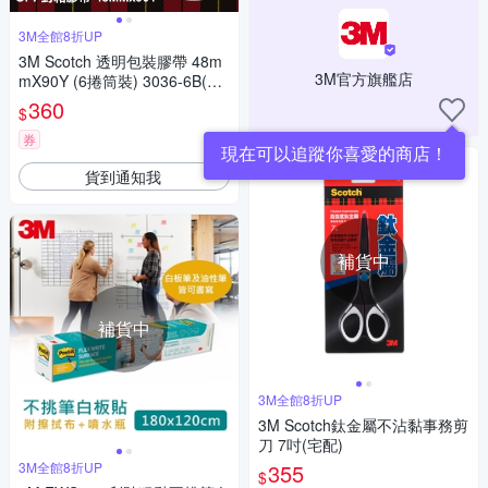
3M全館8折UP
3M Scotch 透明包裝膠帶 48m
3M官方旗艦店
mX90Y (6捲筒裝) 3036-6B(宅
配)
360
$
券
現在可以追蹤你喜愛的商店！
貨到通知我
補貨中
補貨中
3M全館8折UP
3M Scotch鈦金屬不沾黏事務剪
刀 7吋(宅配)
3M全館8折UP
355
$