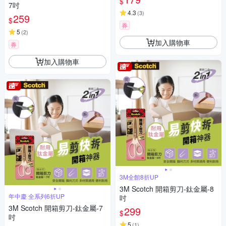
$
7吋
4.3
(
3
)
259
$
券
5
(
2
)
加入購物車
券
加入購物車
3M全館8折UP
3M Scotch 開箱剪刀-鈦金屬-8
年中慶 全系列6折UP
吋
3M Scotch 開箱剪刀-鈦金屬-7
299
$
吋
5
(
1
)