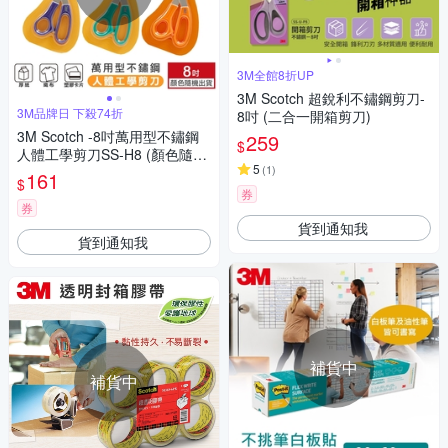
3M全館8折UP
3M Scotch 超銳利不鏽鋼剪刀-
3M品牌日 下殺74折
8吋 (二合一開箱剪刀)
3M Scotch -8吋萬用型不鏽鋼
259
$
人體工學剪刀SS-H8 (顏色隨機
5
(
1
)
出貨)
161
$
券
券
貨到通知我
貨到通知我
補貨中
補貨中