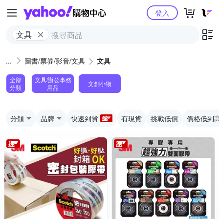
Yahoo購物中心
登入
文具
圖書/票券/影音/文具
文具
全部
文具/辦公事務
文創小物
分類
用品
分類
品牌
快速到貨
有現貨
挑戰低價
價格低到