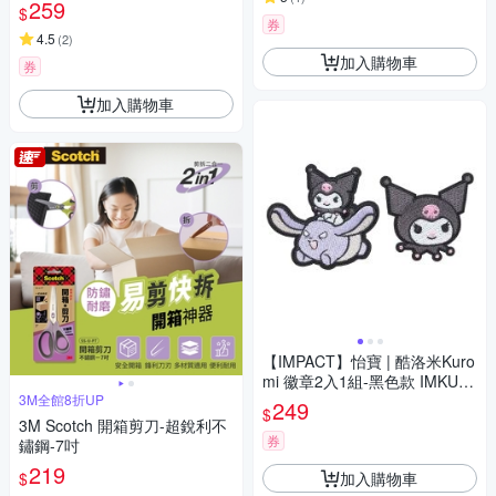
259
$
券
4.5
(
2
)
加入購物車
券
加入購物車
【IMPACT】怡寶 | 酷洛米Kuro
mi 徽章2入1組-黑色款 IMKUL0
3M全館8折UP
5BK
249
$
3M Scotch 開箱剪刀-超銳利不
券
鏽鋼-7吋
219
加入購物車
$