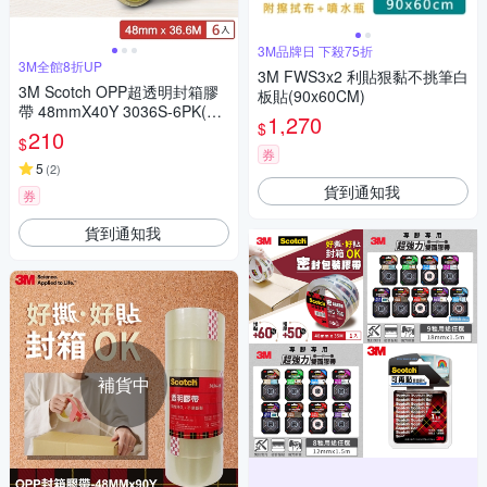
3M品牌日 下殺75折
3M全館8折UP
3M FWS3x2 利貼狠黏不挑筆白
3M Scotch OPP超透明封箱膠
板貼(90x60CM)
帶 48mmX40Y 3036S-6PK(宅
1,270
$
配)
210
$
券
5
(
2
)
貨到通知我
券
貨到通知我
補貨中