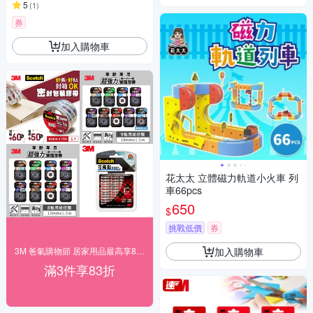
5
(
1
)
券
加入購物車
花太太 立體磁力軌道小火車 列
車66pcs
650
$
挑戰低價
券
加入購物車
3M 爸氣購物節 居家用品最高享83折！
滿3件享83折