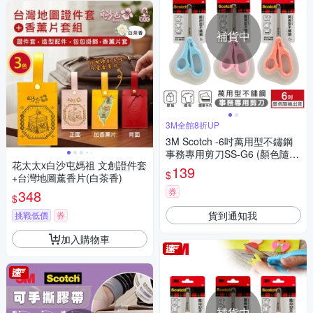
補貨中
3M全館8折UP
3M Scotch -6吋萬用型不鏽鋼
事務專用剪刀SS-G6 (顏色隨機
花太太x白沙屯媽祖 文創證件套
出貨)
139
$
+台灣地圖薰香片(白茶香)
券
348
$
貨到通知我
挑戰低價
券
加入購物車
補貨中