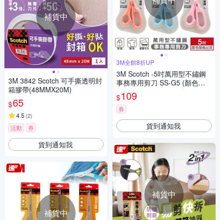
補貨中
3M全館8折UP
3M Scotch -5吋萬用型不鏽鋼
3M 3842 Scotch 可手撕透明封
事務專用剪刀 SS-G5 (顏色隨
箱膠帶(48MMX20M)
機出貨)
109
$
65
$
券
4.5
(
2
)
貨到通知我
活動
券
貨到通知我
補貨中
補貨中