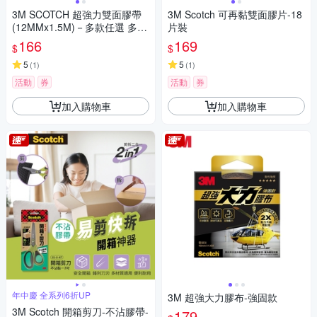
3M SCOTCH 超強力雙面膠帶
3M Scotch 可再黏雙面膠片-18
(12MMx1.5M)－多款任選 多種
片裝
用途
166
169
$
$
5
5
(
1
)
(
1
)
活動
券
活動
券
加入購物車
加入購物車
年中慶 全系列6折UP
3M 超強大力膠布-強固款
3M Scotch 開箱剪刀-不沾膠帶-
179