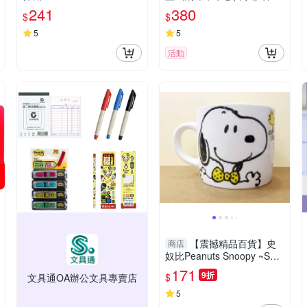
黑
241
380
$
$
5
5
活動
【震撼精品百貨】史
商店
奴比Peanuts Snoopy ~SNO
OPY湯杯/馬可杯-黃色
171
9折
$
文具通OA辦公文具專賣店
5