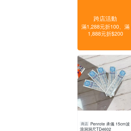
跨店活動
滿1,288元折100、滿
1,888元折$200
Penrote 承儀 15cm波
商店
浪洞洞尺TD4602