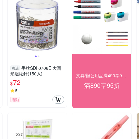
手牌SDI 0706E 大圓
商店
形迴紋針(150入)
文具/辦公用品滿490享98折，滿890享95折
72
$
滿890享95折
5
活動