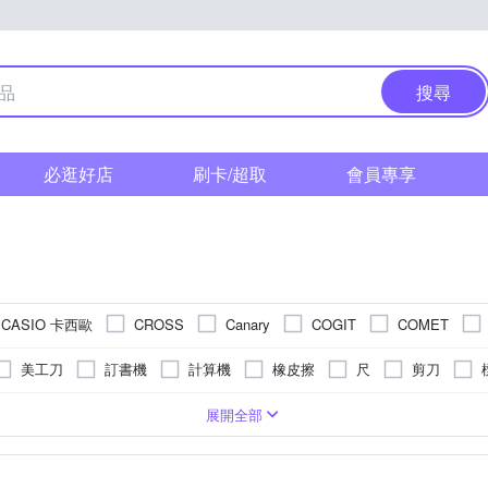
搜尋
必逛好店
刷卡/超取
會員專享
CASIO 卡西歐
CROSS
Canary
COGIT
COMET
Deli 得力
DRETEC
Faber-Castell
inomata
KOK
美工刀
訂書機
計算機
橡皮擦
尺
剪刀
MONTBLANC 萬寶龍
MAX 美克司
MBS 萬事捷
MARNA
針
筆袋/鉛筆盒
印章
裁刀
磁鐵
墊板
削鉛筆
膠
列
本
木質
麥克筆
速繪麥克
可黏貼；商品內含背膠
膠帶
其他
多功能筆
辦公小物
便條紙
自動鉛筆
夾子
色鉛筆
可釘掛；但商品不含釘勾
接著劑
收納箱/收納盒/收納籃
鉛筆
雙面膠帶
彩色筆
螢
收
展開全部
龍
PILOT 百樂
PLATINUM 白金
PHILIPPI
PLUS+
票卡夾
書擋
護貝機
圓規
切割墊
筆筒
筆
白膠
手帳
壓縮袋/防塵套/收納袋
名片本/卡片簿
水彩
泡棉膠
相本
層架/收納架/層架衣櫥
禮品包裝袋/盒
牌
STAEDTLER 施德樓
STRONG 自強牌
S
STABILO
器/鉛筆調整器
紙鎮/拆信刀
多功能色紙
名片紙
貼紙
黏土
卡片
掛勾/門把
圖畫本/素描本
眼鏡型
記錄本
護貝膜
桌上收納
頭戴式
紙膠帶
卡通商品