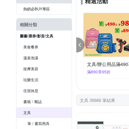
精選活動
TengYue
TOMBOW
相片紙
出勤卡
傳真
塊狀顏料
收納櫃
放大鏡
存錢筒
桌上
科
熱銷必BUY專區
筆樂 PENROTE
賽先生
壓克力顏料
按摩小工具
相關分類
圖書/票券/影音/文具
美食餐券
溫泉泡湯
本文具大賞UNI三菱_日式文具結帳9折
按摩美容
件享9折
滿890享95折
玩樂生活
住宿休息
文具 35666 筆結果
書籍 / 雜誌
文具
筆 / 書寫用具