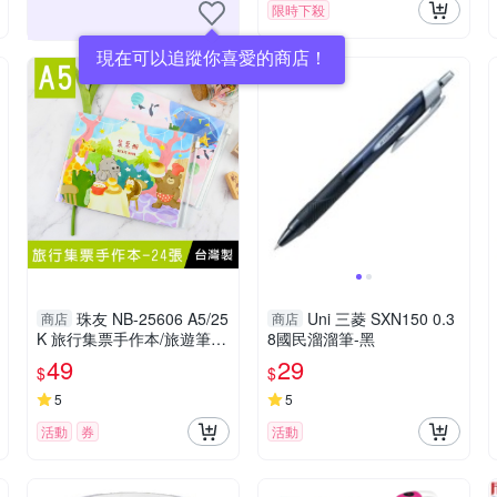
限時下殺
現在可以追蹤你喜愛的商店！
珠友 NB-25606 A5/25
Uni 三菱 SXN150 0.3
商店
商店
K 旅行集票手作本/旅遊筆記
8國民溜溜筆-黑
本/記事本/-24張
49
29
$
$
5
5
活動
券
活動