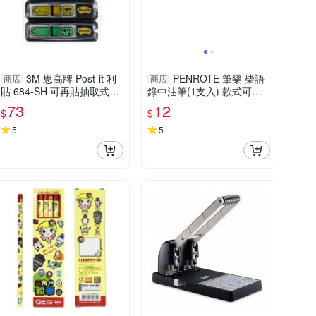
3M 思高牌 Post-it 利
PENROTE 筆樂 柴語
商店
商店
貼 684-SH 可再貼抽取式箭
錄中油筆(1支入) 款式可選
頭標籤 四色 44x12mm
【小三美日】DS011832
73
12
$
$
5
5