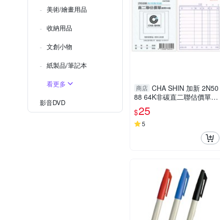
美術/繪畫用品
收納用品
文創小物
紙製品/筆記本
看更多
CHA SHIN 加新 2N50
商店
88 64K非碳直二聯估價單 (5
影音DVD
0組) 93×133mm
25
$
5