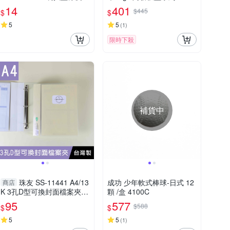
擦/擦布/塑膠擦 中
000-07緩衝吸震技術，減緩
14
401
$445
$
$
書寫時手指的壓力
5
5
(
1
)
限時下殺
補貨中
珠友 SS-11441 A4/13
成功 少年軟式棒球-日式 12
商店
K 3孔D型可換封面檔案夾/3
顆 /盒 4100C
孔夾/活頁文件夾/文書收納
95
577
$588
$
$
夾/背寬3.5cm
5
5
(
1
)