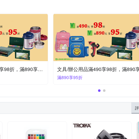
W.I.P 台灣聯合
ZEBRA 斑馬牌
樹德
其他品牌
UNI
紙
型
學玩具
紙巾架
手作類
面紙盒/套
書籤/筆夾
收納架/層架
科學工廠
雄獅
愛立熊 PeriPage
留言黑板/白板
熱門卡通商品
眼鏡架飾
行事曆
文具/辦公用品滿490享98折，滿890享95折
滿890享95折
評