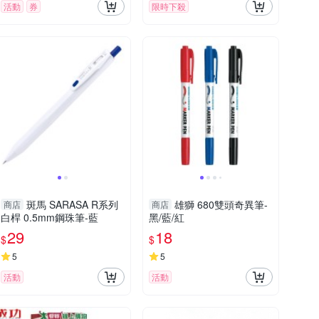
活動
券
限時下殺
斑馬 SARASA R系列
雄獅 680雙頭奇異筆-
商店
商店
白桿 0.5mm鋼珠筆-藍
黑/藍/紅
29
18
$
$
5
5
活動
活動