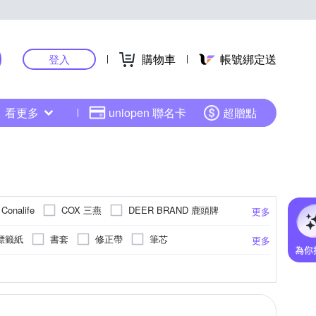
購物車
帳號綁定送
登入
看更多
uniopen 聯名卡
超贈點
COX 三燕
DEER BRAND 鹿頭牌
Conalife
更多
Kuretake 吳竹
UYO
KW-triO
LAMY
標籤紙
書套
修正帶
筆芯
更多
NT Cutter
OLFA
PANTONE
機
印泥
證件帶
卡通商品
光筆
納用品耗材
便利貼
毛筆
海報
封箱膠帶
白板筆
夾子
瞬間膠
中性筆
信封/信紙
更多
更多
更多
POLAR BEAR 北極熊
SAKURA 櫻花
書籤
影印紙
複寫紙
捲尺
彩色筆
收納筒/收納罐
博弈
保麗龍膠
收納用品耗材
線材收納
UCCESS 成功
SONIC
TEMPO
海報紙
電腦連續報表紙
繪圖白紙
粉彩/粉筆
縫隙架/轉角置物架
桌曆
針線包
珠寶盒/飾品盒/飾品架
桌遊類