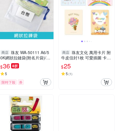
珠友 WA-50111 A6/5
珠友文化 萬用卡片 附
商店
商店
0K網狀拉鏈袋(附名片袋)/網
牛皮信封1枚 可愛插圖 卡片
格/文具收納/多功能收納/防
送禮 禮物 祝福【愛買】
36
25
8折
$
$
潑水/存摺票據/充電器/3C小
物
5
5
(
1
)
限時下殺
券