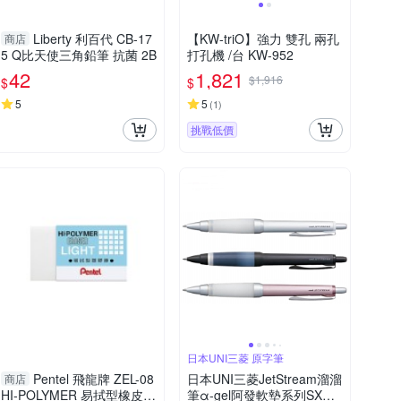
Liberty 利百代 CB-17
【KW-triO】強力 雙孔 兩孔
商店
5 Q比天使三角鉛筆 抗菌 2B
打孔機 /台 KW-952
42
1,821
$1,916
$
$
5
5
(
1
)
挑戰低價
日本UNI三菱 原字筆
Pentel 飛龍牌 ZEL-08
日本UNI三菱JetStream溜溜
商店
HI-POLYMER 易拭型橡皮
筆α-gel阿發軟墊系列SXN-1