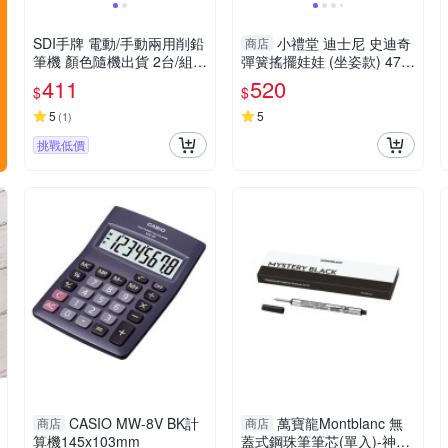
SDI手牌 電動/手動兩用削鉛
小禮堂 迪士尼 史迪奇
商店
筆機 顏色隨機出貨 2台/組 0
彈簧搖擺娃娃 (坐姿款) 471
174P
1717-348144
411
520
$
$
5
5
(
1
)
挑戰低價
CASIO MW-8V BK計
萬寶龍Montblanc 無
商店
商店
算機145x103mm
蓋式鋼珠筆筆芯(單入)-神秘