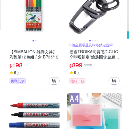
2個金屬環且具咔嗒鎖定並附登
山扣鉤
【SIMBALION 雄獅文具】
德國TROIKA高質感D-CLIC
彩艷筆12色組 / 盒 BP35/12
K“咔嗒鎖定”鑰匙圈含金屬登
山鉤扣環KR18-06/GM槍灰
198
899
$998
$
$
色(球形鎖定;2個金屬環;具
登山扣鉤)Keyring 適男生禮
5
5
(
1
)
(
1
)
物科技小物推薦
挑戰低價
限時下殺