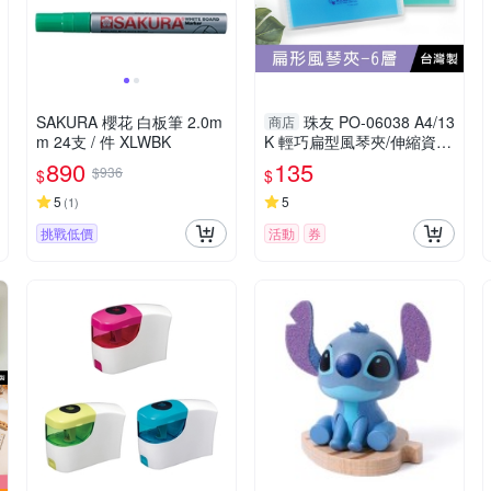
SAKURA 櫻花 白板筆 2.0m
珠友 PO-06038 A4/13
商店
m 24支 / 件 XLWBK
K 輕巧扁型風琴夾/伸縮資料
夾/資料收納/辦公文件收納
890
135
$936
$
$
整理/文件盒/檔案盒-6層
5
5
(
1
)
挑戰低價
活動
券