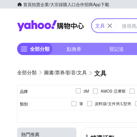
首頁
拍賣
企業/大宗採購入口
合作招商
App下載
Yahoo購物中心
文具
全部分類
點換券
登記送
文具
圖書/票券/影音/文具
AMOS 亞摩斯
3M
品牌
Disney 迪士尼
Double A
筆
資料袋/文件夾/L型夾
類別
品牌名稱
LIFE 徠福
LIBERTY
墨水
便利貼夾
迴紋
卡通商品
收納箱/收納盒
原子筆
否
塑膠
可黏貼；但商品不含背
金屬
鋼筆
貼紙
辦公收納系
布
鋼珠筆
筆記
種類
顏色
類型
筆的種類
黏貼/釘掛
主材質
Pentel 飛
PAPERLINE
膠台
口紅膠
放大鏡
蠟筆
裝訂耗材
油性筆
水彩筆
簽字筆
裝訂/打孔機
鑰匙圈
水性
SANRIO 三麗鷗
SDI 手
熱門推薦
名片盒
服務鈴
握筆
放大鏡
萬用黏貼片
收納袋
熱熔膠
擺飾