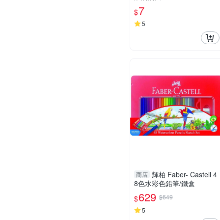
7
$
5
輝柏 Faber- Castell 4
商店
8色水彩色鉛筆/鐵盒
629
$649
$
5