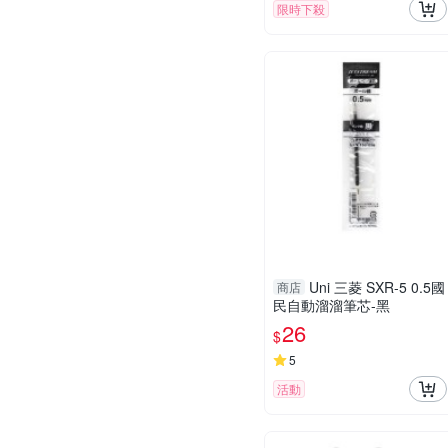
限時下殺
Uni 三菱 SXR-5 0.5國
商店
民自動溜溜筆芯-黑
26
$
5
活動