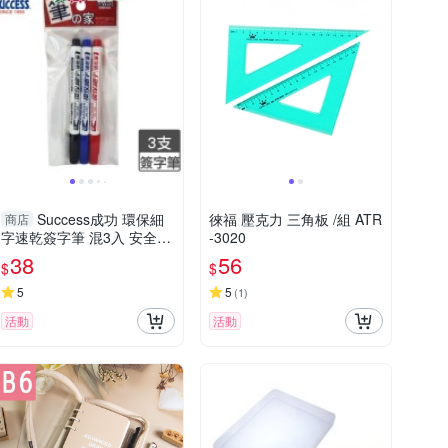
Success成功 環保細
徠福 壓克力 三角板 /組 ATR
商店
字速乾簽字筆 混3入 安全無
-3020
毒 耐水 細字 簽字筆 筆 文具
38
56
$
$
【愛買】
5
5
(
1
)
活動
活動