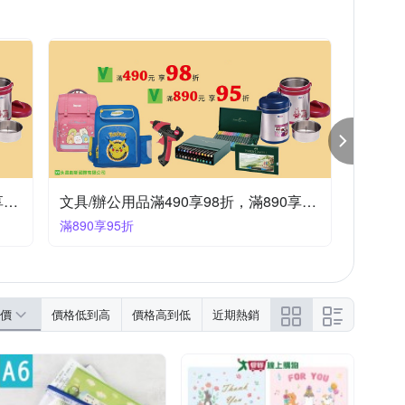
力大
力田
同春
巨倫
公仔/模型/場景組合
玩偶
盒玩
文具/辦公用品滿490享98折，滿890享95折
文具/辦公用品滿490享98折，滿890享95折
滿890享95折
價
價格低到高
價格高到低
近期熱銷