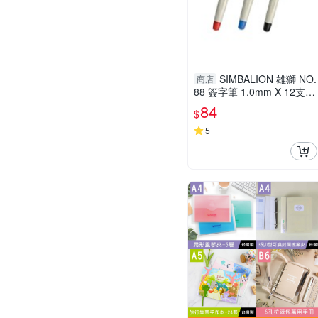
SIMBALION 雄獅 NO.
商店
88 簽字筆 1.0mm X 12支入
盒裝
84
$
5