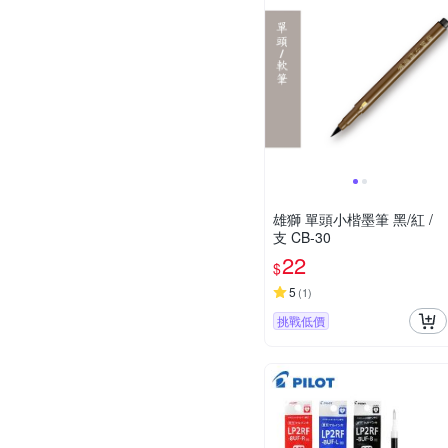
雄獅 單頭小楷墨筆 黑/紅 /
支 CB-30
22
$
5
(
1
)
挑戰低價