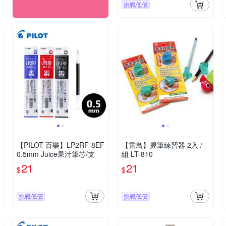
挑戰低價
【PILOT 百樂】LP2RF-8EF
【雷鳥】握筆練習器 2入 /
0.5mm Juice果汁筆芯/支
組 LT-810
21
21
$
$
挑戰低價
挑戰低價