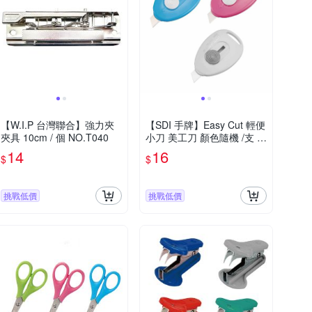
【W.I.P 台灣聯合】強力夾
【SDI 手牌】Easy Cut 輕便
夾具 10cm / 個 NO.T040
小刀 美工刀 顏色隨機 /支 0
108J
14
16
$
$
挑戰低價
挑戰低價