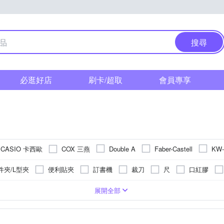
搜尋
必逛好店
刷卡/超取
會員專享
CASIO 卡西歐
COX 三燕
Double A
Faber-Castell
KW-
MAX 美克司
MBS 萬事捷
NT Cutter
OLFA
PANTO
件夾/L型夾
便利貼夾
訂書機
裁刀
尺
口紅膠
SAKURA 櫻花
SDI 手牌
STRONG 自強牌
PLUS+
印章
修正帶
筆袋/鉛筆盒
複寫紙
切割墊
橡皮
膠
光玩具
上
4歲以上
記錄本
5歲以上
筆記本
繪畫
擺飾
水彩筆
禮
展開全部
力田
同春
巨倫
筆樂 PENROTE
雄獅
名片盒
筆筒
握筆器/鉛筆調整器
印泥
捲尺