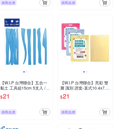
挑戰低價
挑戰低價
【W.I.P 台灣聯合】五合一
【W.I.P 台灣聯合】亮彩 雙
黏土 工具組15cm 5支入 /
層 識別 證套-直式10.4x7.2c
組 NO.P1605
m / 個 TA0800L(顏色隨機出
21
21
$
$
貨)
挑戰低價
挑戰低價