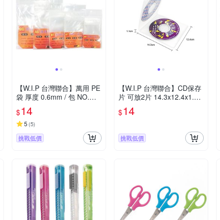
【W.I.P 台灣聯合】萬用 PE
【W.I.P 台灣聯合】CD保存
袋 厚度 0.6mm / 包 NO.WE
片 可放2片 14.3x12.4x1.1c
-B8 NO.WE-A7 NO.WE-B7
m / 個 NO.NC026
14
14
$
$
NO.WE-A6 NO.WE-B6
5
(
5
)
挑戰低價
挑戰低價