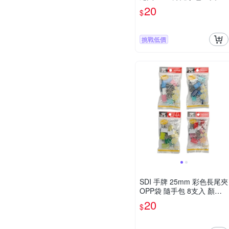
顏色隨機 / 袋 0246D
20
$
挑戰低價
SDI 手牌 25mm 彩色長尾夾
OPP袋 隨手包 8支入 顏色
隨機 / 袋 0245D
20
$