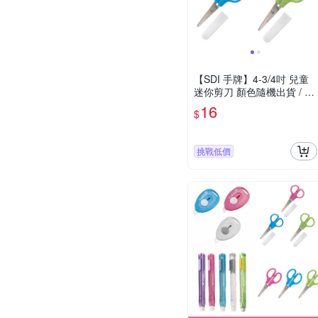
【SDI 手牌】4-3/4吋 兒童
迷你剪刀 顏色隨機出貨 / 支
0857D
16
$
挑戰低價