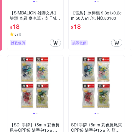
【SIMBALION 雄獅文具】
【雷鳥】冰棒棍 9.3x1x0.2c
雙頭 奇異 麥克筆 / 支 TM-0
m 50入±1 /包 NO.80100
01
18
18
$
$
5
(
1
)
挑戰低價
挑戰低價
【SDI 手牌】15mm 彩色長
SDI 手牌 15mm 彩色長尾夾
尾夾OPP袋 隨手包15支入
OPP袋 隨手包15支入 顏色