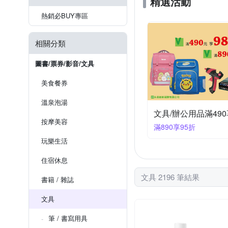
精選活動
熱銷必BUY專區
相關分類
圖書/票券/影音/文具
美食餐券
溫泉泡湯
按摩美容
滿890享95折
玩樂生活
住宿休息
文具 2196 筆結果
書籍 / 雜誌
文具
筆 / 書寫用具