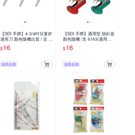
【SDI 手牌】4-3/4吋兒童舒
【SDI 手牌】通用型 除針器
適剪刀 顏色隨機出貨 / 支 0
顏色隨機 /支 6163(適用夾
855D
除10號與3號 訂書針)
16
16
$
$
挑戰低價
挑戰低價