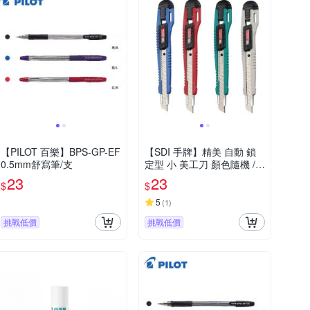
【PILOT 百樂】BPS-GP-EF
【SDI 手牌】精美 自動 鎖
0.5mm舒寫筆/支
定型 小 美工刀 顏色隨機 /支
0413C
23
23
$
$
5
(
1
)
挑戰低價
挑戰低價