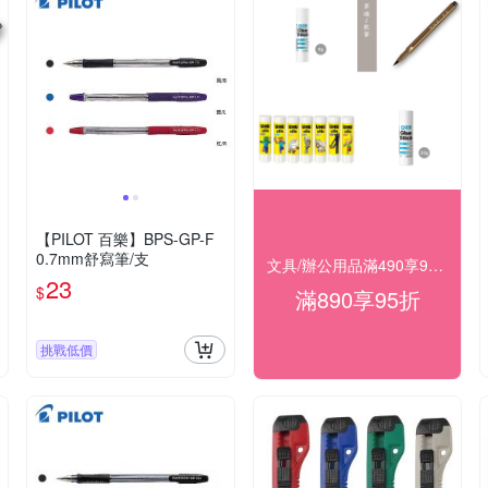
【PILOT 百樂】BPS-GP-F
0.7mm舒寫筆/支
文具/辦公用品滿490享98折，滿890享95折
23
$
滿890享95折
挑戰低價