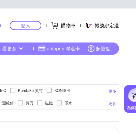
購物車
帳號綁定送
登入
看更多
uniopen 聯名卡
超贈點
Kuretake 吳竹
triO
KONISHI
更多
NE
PAPERLINE
PaperOne
迴紋針
剪刀
磁鐵
墨水
更多
SUCCESS 成功
W.I.P 台灣聯合
UNI
擦
削鉛筆機
放大鏡
膠台
品包裝袋/盒
其他紙製品
其他商品
筆芯
服務鈴
書擋
卡通商品