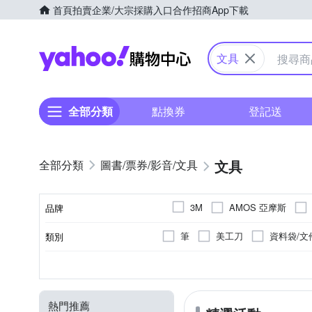
首頁
拍賣
企業/大宗採購入口
合作招商
App下載
Yahoo購物中心
文具
全部分類
點換券
登記送
文具
圖書/票券/影音/文具
AMOS 亞摩斯
3M
品牌
LIFE 徠福
LIBERTY
筆
美工刀
資料袋/文
類別
品牌名稱
Pentel 飛龍
PILOT 百樂
圓規
票卡夾
書籤
博弈
否
6歲以上
多用途
其他雜貨
可黏貼；但商品不含背
桌遊類
塑膠製品專用
大人
樂器/聲
7歲以
顏色
種類
黏貼/釘掛
適用年齡
用途
商品類型
YAMAHA 山葉
其他品牌
墊板
計算機
護貝機
熱門推薦