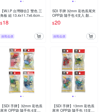
【W.I.P 台灣聯合】雙色 三
SDI 手牌 32mm 彩色長尾夾
角板 組 13.4x11.7x6.6cm 2
OPP袋 隨手包 6支入 顏色
支入 / 組 NO.HA401-33
隨機 / 袋 0244D
18
20
$
$
挑戰低價
挑戰低價
【SDI 手牌】32mm 彩色長
【SDI 手牌】13mm 彩色長
尾夾 OPP袋 隨手包 6支入
尾夾 OPP袋 隨手包 15支入