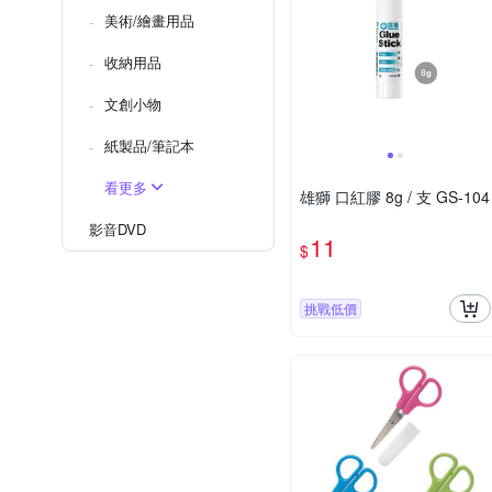
美術/繪畫用品
收納用品
文創小物
紙製品/筆記本
看更多
雄獅 口紅膠 8g / 支 GS-104
影音DVD
11
$
挑戰低價