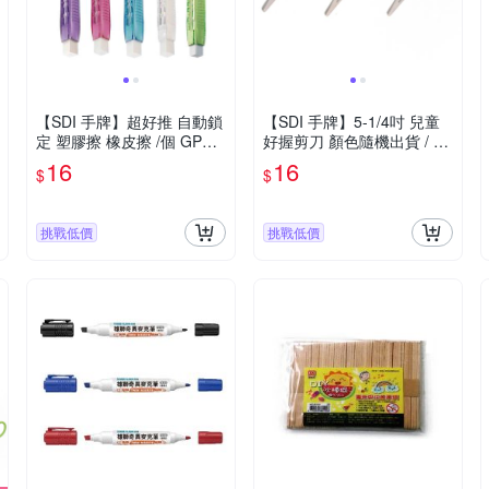
【SDI 手牌】超好推 自動鎖
【SDI 手牌】5-1/4吋 兒童
定 塑膠擦 橡皮擦 /個 GPE-2
好握剪刀 顏色隨機出貨 / 支
5 系列
0856D
16
16
$
$
挑戰低價
挑戰低價