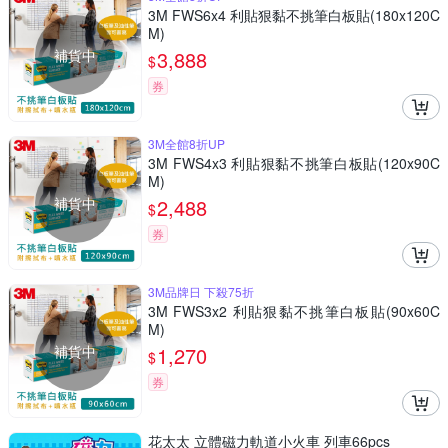
3M FWS6x4 利貼狠黏不挑筆白板貼(180x120C
M)
補貨中
3,888
$
券
3M全館8折UP
3M FWS4x3 利貼狠黏不挑筆白板貼(120x90C
M)
補貨中
2,488
$
券
3M品牌日 下殺75折
3M FWS3x2 利貼狠黏不挑筆白板貼(90x60C
M)
補貨中
1,270
$
券
花太太 立體磁力軌道小火車 列車66pcs