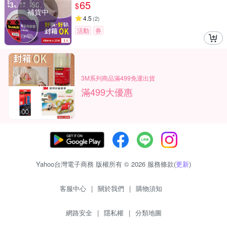
65
$
補貨中
4.5
(
2
)
活動
券
3M系列商品滿499免運出貨
滿499大優惠
Yahoo台灣電子商務 版權所有 © 2026 服務條款(
更新
)
客服中心
|
關於我們
|
購物須知
網路安全
|
隱私權
|
分類地圖