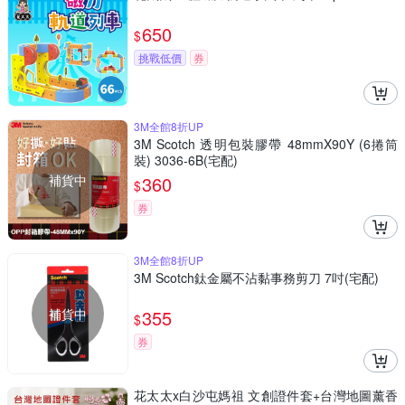
650
$
挑戰低價
券
3M全館8折UP
3M Scotch 透明包裝膠帶 48mmX90Y (6捲筒
裝) 3036-6B(宅配)
補貨中
360
$
券
3M全館8折UP
3M Scotch鈦金屬不沾黏事務剪刀 7吋(宅配)
補貨中
355
$
券
花太太x白沙屯媽祖 文創證件套+台灣地圖薰香