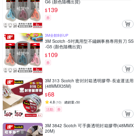
G6 (顏色隨機出貨)
補貨中
139
$
券
3M全館8折UP
3M Scotch -5吋萬用型不鏽鋼事務專用剪刀 SS
-G5 (顏色隨機出貨)
補貨中
109
$
券
3M 313 Scotch 密封封箱透明膠帶-長途運送用
(48MMX35M)
68
$
4.8
(
10
)
總銷量>50
活動
券
3M 3842 Scotch 可手撕透明封箱膠帶(48MMX
20M)