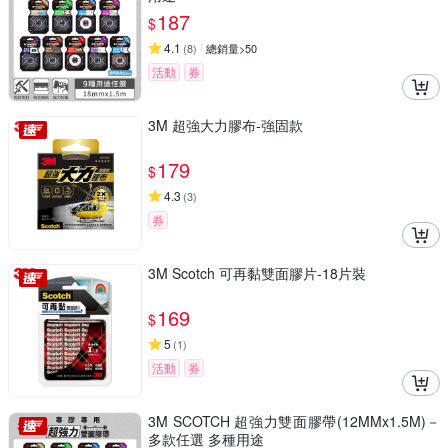
187
$
4.1
(
8
)
總銷量>50
活動
券
3M 超強大力膠布-強固款
179
$
4.3
(
3
)
券
3M Scotch 可再黏雙面膠片-18片裝
169
$
5
(
1
)
活動
券
3M SCOTCH 超強力雙面膠帶(12MMx1.5M)－
多款任選 多種用途