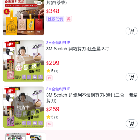
片(白茶香)
348
$
挑戰低價
券
3M全館8折UP
3M Scotch 開箱剪刀-鈦金屬-8吋
299
$
5
(
1
)
券
3M全館8折UP
3M Scotch 超銳利不鏽鋼剪刀-8吋 (二合一開箱
剪刀)
補貨中
259
$
5
(
1
)
券