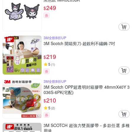
249
$
券
3M全館8折UP
3M Scotch 開箱剪刀-超銳利不鏽鋼-7吋
219
$
5
(
1
)
券
3M全館8折UP
3M Scotch OPP超透明封箱膠帶 48mmX40Y 3
036S-6PK(宅配)
補貨中
210
$
5
(
2
)
券
3M SCOTCH 超強力雙面膠帶－多款任選 多種
用途