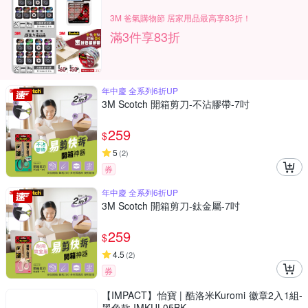
3M 爸氣購物節 居家用品最高享83折！
滿3件享83折
年中慶 全系列6折UP
3M Scotch 開箱剪刀-不沾膠帶-7吋
259
$
5
(
2
)
券
年中慶 全系列6折UP
3M Scotch 開箱剪刀-鈦金屬-7吋
259
$
4.5
(
2
)
券
【IMPACT】怡寶 | 酷洛米Kuromi 徽章2入1組-
黑色款 IMKUL05BK