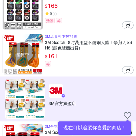
166
$
5
(
1
)
活動
券
3M品牌日 下殺74折
3M Scotch -8吋萬用型不鏽鋼人體工學剪刀SS-
H8 (顏色隨機出貨)
補貨中
161
$
券
3M官方旗艦店
3M全館8折UP
現在可以追蹤你喜愛的商店！
3M Scotch -6吋萬用型不鏽鋼事務專用剪刀SS-