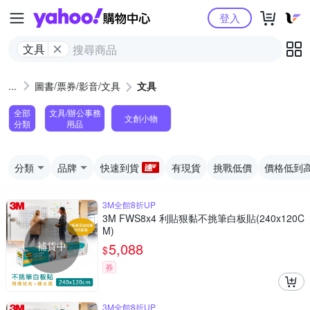
Yahoo購物中心
登入
文具
圖書/票券/影音/文具
文具
全部
文具/辦公事務
文創小物
分類
用品
分類
品牌
快速到貨
有現貨
挑戰低價
價格低到
3M全館8折UP
3M FWS8x4 利貼狠黏不挑筆白板貼(240x120C
M)
補貨中
5,088
$
券
3M全館8折UP