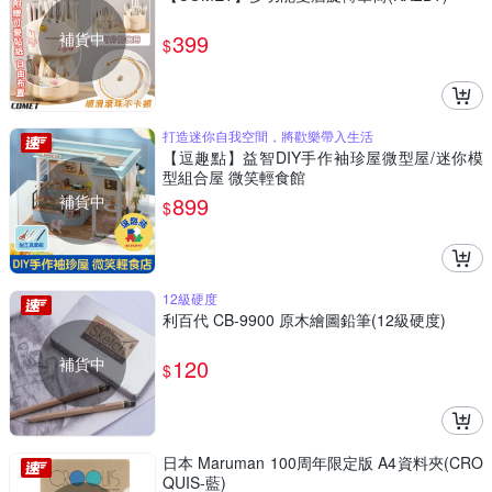
補貨中
399
$
打造迷你自我空間，將歡樂帶入生活
【逗趣點】益智DIY手作袖珍屋微型屋/迷你模
型組合屋 微笑輕食館
補貨中
899
$
12級硬度
利百代 CB-9900 原木繪圖鉛筆(12級硬度)
補貨中
120
$
日本 Maruman 100周年限定版 A4資料夾(CRO
QUIS-藍)