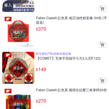
Faber-Castell 紅色系 粗芯油性粉彩條 50色 (手
提盒)
370
$
補貨中
新年窗貼門貼裝飾首選必備
【COMET】毛筆手寫福字斗方2入(DF123)
補貨中
149
$
Faber-Castell 紅色系 握得住抗壓三角筆桿20色
270
$
補貨中