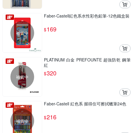
Faber-Castell紅色系水性彩色鉛筆-12色鐵盒裝
169
$
補貨中
PLATINUM 白金 PREFOUNTE 超強防乾 鋼筆
紅
320
$
補貨中
Faber-Castell 紅色系 握得住可擦拭蠟筆24色
216
$
補貨中