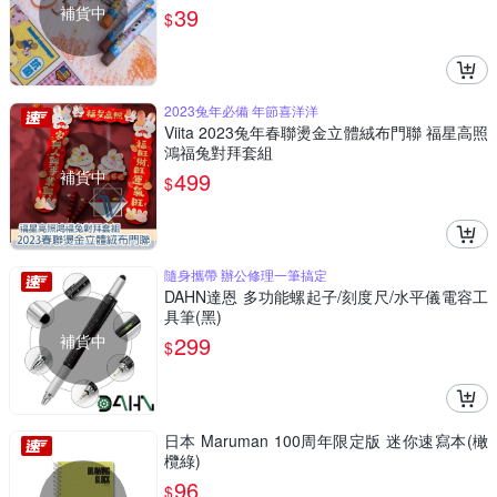
補貨中
39
$
2023兔年必備 年節喜洋洋
Viita 2023兔年春聯燙金立體絨布門聯 福星高照
鴻福兔對拜套組
補貨中
499
$
隨身攜帶 辦公修理一筆搞定
DAHN達恩 多功能螺起子/刻度尺/水平儀電容工
具筆(黑)
補貨中
299
$
日本 Maruman 100周年限定版 迷你速寫本(橄
欖綠)
96
$