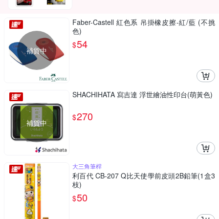
Faber-Castell 紅色系 吊掛橡皮擦-紅/藍 (不挑
色)
54
$
補貨中
SHACHIHATA 寫吉達 浮世繪油性印台(萌黃色)
270
$
補貨中
大三角筆桿
利百代 CB-207 Q比天使學前皮頭2B鉛筆(1盒3
枝)
50
$