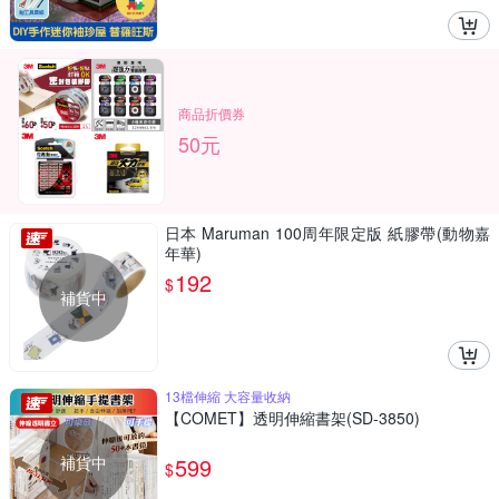
商品折價券
50元
日本 Maruman 100周年限定版 紙膠帶(動物嘉
年華)
192
$
補貨中
13檔伸縮 大容量收納
【COMET】透明伸縮書架(SD-3850)
補貨中
599
$