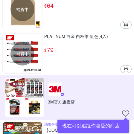
64
$
補貨中
PLATINUM 白金 白板筆-紅色(4入)
79
$
補貨中
3M官方旗艦店
糖果色夾心磁力，讓收納變成風景
現在可以追蹤你喜愛的商店！
【COMET】8入組圓形繽紛磁鐵夾(C89567)