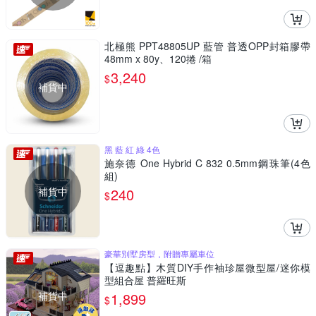
北極熊 PPT48805UP 藍管 普透OPP封箱膠帶
48mm x 80y、120捲 /箱
3,240
$
補貨中
黑 藍 紅 綠 4色
施奈德 One Hybrid C 832 0.5mm鋼珠筆(4色
組)
補貨中
240
$
豪華別墅房型，附贈專屬車位
【逗趣點】木質DIY手作袖珍屋微型屋/迷你模
型組合屋 普羅旺斯
補貨中
1,899
$