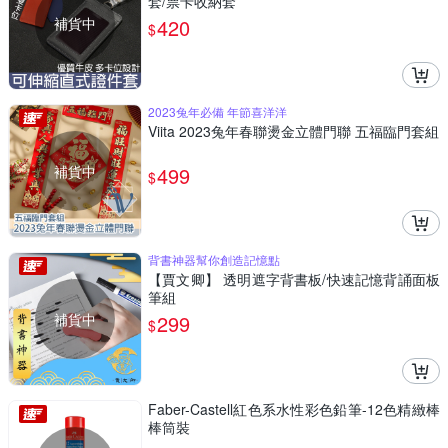
套/票卡收納套
補貨中
420
$
2023兔年必備 年節喜洋洋
Viita 2023兔年春聯燙金立體門聯 五福臨門套組
補貨中
499
$
背書神器幫你創造記憶點
【賈文卿】 透明遮字背書板/快速記憶背誦面板
筆組
補貨中
299
$
Faber-Castell紅色系水性彩色鉛筆-12色精緻棒
棒筒裝