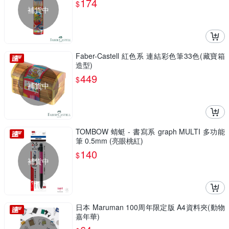
174
$
補貨中
Faber-Castell 紅色系 連結彩色筆33色(藏寶箱
造型)
449
$
補貨中
TOMBOW 蜻蜓 - 書寫系 graph MULTI 多功能
筆 0.5mm (亮眼桃紅)
140
$
補貨中
日本 Maruman 100周年限定版 A4資料夾(動物
嘉年華)