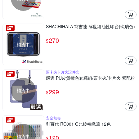
SHACHIHATA 寫吉達 浮世繪油性印台(琉璃色)
270
$
補貨中
票卡夾卡片夾證件套
嚴選 PU皮質撞色套繩組/票卡夾/卡片夾 紫配粉
補貨中
299
$
安全無毒
利百代 RC001 Q比旋轉蠟筆 12色
補貨中
120
$