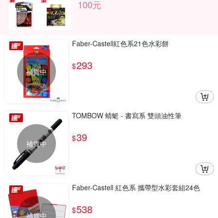
100元
Faber-Castell紅色系21色水彩餅
293
$
補貨中
TOMBOW 蜻蜓 - 書寫系 雙頭油性筆
39
$
補貨中
Faber-Castell 紅色系 攜帶型水彩套組24色
538
$
補貨中