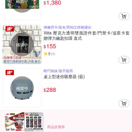
補貨中
1,380
$
偶像閃卡/簽名/照拍立得都適合
Viita 壓克力透明雙面證件套/門禁卡/追星卡套
贈彈力鑰匙扣環 直式
補貨中
155
$
5
(
1
)
輕巧無線 隨手隨用
桌上型迷你吸塵器 (藍)
補貨中
288
$
商品折價券