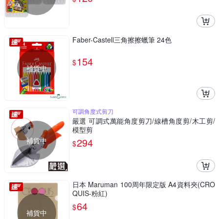
Faber-Castell三角擦擦蠟筆 24色
154
$
補貨中
可調角度式剪刀
嚴選 可調式萬能角度剪刀/線槽角度剪/木工剪/
模型剪
補貨中
294
$
日本 Maruman 100周年限定版 A4資料夾(CRO
QUIS-粉紅)
64
$
補貨中