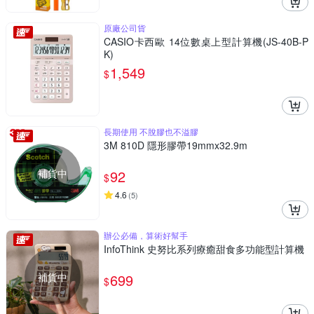
原廠公司貨
CASIO卡西歐 14位數桌上型計算機(JS-40B-P
K)
1,549
$
長期使用 不脫膠也不溢膠
3M 810D 隱形膠帶19mmx32.9m
補貨中
92
$
4.6
(
5
)
辦公必備，算術好幫手
InfoThink 史努比系列療癒甜食多功能型計算機
補貨中
699
$