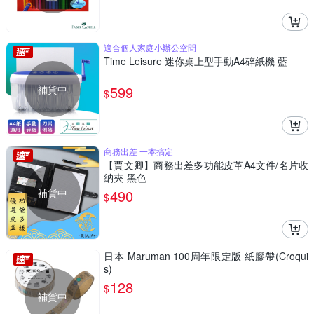
適合個人家庭小辦公空間
Time Leisure 迷你桌上型手動A4碎紙機 藍
補貨中
599
$
商務出差 一本搞定
【賈文卿】商務出差多功能皮革A4文件/名片收
納夾-黑色
補貨中
490
$
日本 Maruman 100周年限定版 紙膠帶(Croqui
s)
128
$
補貨中