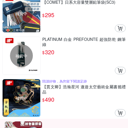
【COMET】日系大容量雙層鉛筆袋(SC3)
補貨中
295
$
PLATINUM 白金 PREFOUNTE 超強防乾 鋼筆
綠
320
$
補貨中
陪讀好物，為您留下閱讀足跡
【賈文卿】浩瀚星河 遨遊太空藝術金屬書籤禮
品
補貨中
490
$