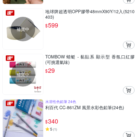
地球牌超透明OPP膠帶48mmX90Y/12入(5210
403)
599
$
補貨中
TOMBOW 蜻蜓 - 黏貼系 顯示型 香氛口紅膠
(可挑選氣味)
29
$
補貨中
水溶性色鉛筆 24色
利百代 CC-861ZM 風景水彩色鉛筆(24色)
340
$
5
(
1
)