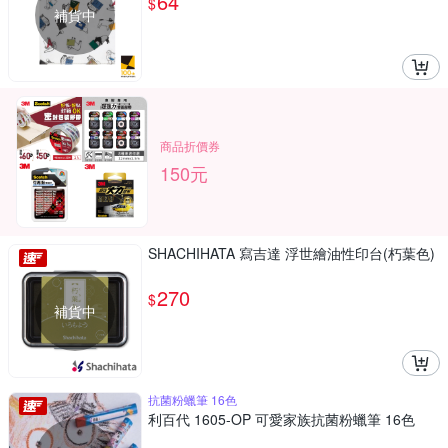
64
$
補貨中
商品折價券
150元
SHACHIHATA 寫吉達 浮世繪油性印台(朽葉色)
270
$
補貨中
抗菌粉蠟筆 16色
利百代 1605-OP 可愛家族抗菌粉蠟筆 16色