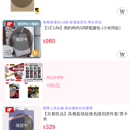
商務筆電包 USB 筆電後背包 學生背包
【1Z Life】簡約時尚USB電腦包 (小米同款)
補貨中
980
$
商品折價券
150元
開學上班必備 多款撞色任你選擇
【京都良品】高雅荔枝紋撞色識別證件套/票卡
夾
補貨中
329
$