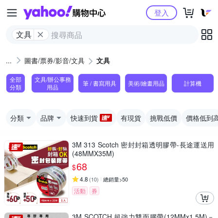
Yahoo購物中心
登入
文具
圖書/票券/影音/文具
文具
全部
文具/辦公事務
筆 / 書寫用具
美術/繪畫用品
計算機
分類
用品
分類
品牌
快速到貨
有現貨
挑戰低價
價格低到
3M 313 Scotch 密封封箱透明膠帶-長途運送用
(48MMX35M)
68
$
4.8
(
10
)
總銷量>50
活動
券
3M SCOTCH 超強力雙面膠帶(12MMx1.5M)－