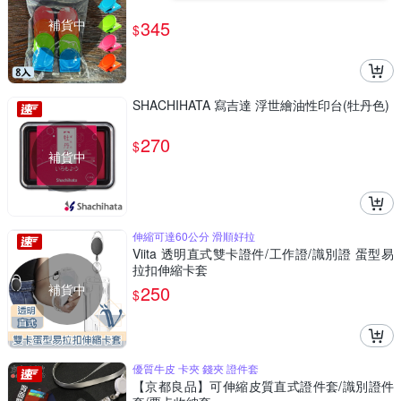
補貨中
345
$
SHACHIHATA 寫吉達 浮世繪油性印台(牡丹色)
270
$
補貨中
伸縮可達60公分 滑順好拉
Viita 透明直式雙卡證件/工作證/識別證 蛋型易
拉扣伸縮卡套
補貨中
250
$
優質牛皮 卡夾 錢夾 證件套
【京都良品】可伸縮皮質直式證件套/識別證件