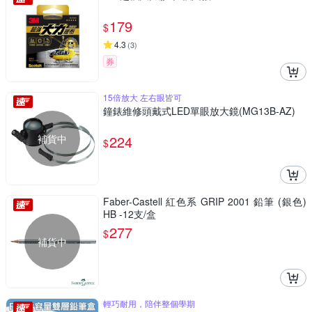
179
$
4.3
(
3
)
券
15倍放大 左右眼皆可
鐘錶維修頭戴式LED單眼放大鏡(MG13B-AZ)
補貨中
224
$
Faber-Castell 紅色系 GRIP 2001 鉛筆 (銀色)
HB -12支/盒
277
$
補貨中
輕巧耐用，陪伴整個學期