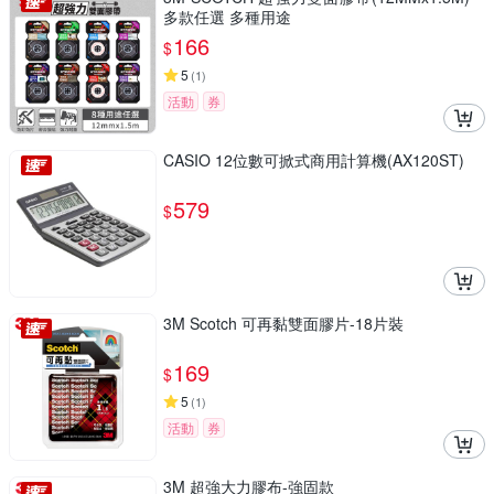
多款任選 多種用途
166
$
5
(
1
)
活動
券
CASIO 12位數可掀式商用計算機(AX120ST)
579
$
3M Scotch 可再黏雙面膠片-18片裝
169
$
5
(
1
)
活動
券
3M 超強大力膠布-強固款