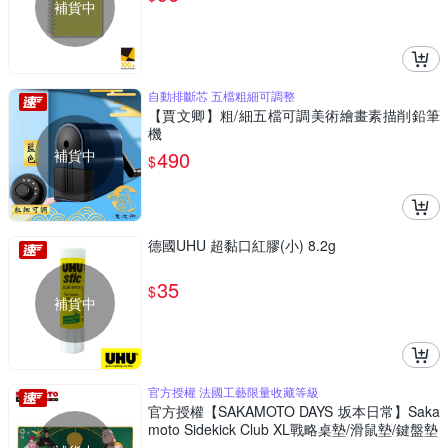
補貨中
自動排斷芯 五檔粗細可調整
【賈文卿】粗/細五檔可調美術繪畫素描削鉛筆
機
補貨中
490
$
德國UHU 超黏口紅膠(小) 8.2g
35
$
補貨中
官方授權 法國工藝限量收藏等級
官方授權【SAKAMOTO DAYS 坂本日常】Saka
moto Sidekick Club XL戰略桌墊/滑鼠墊/鍵盤墊