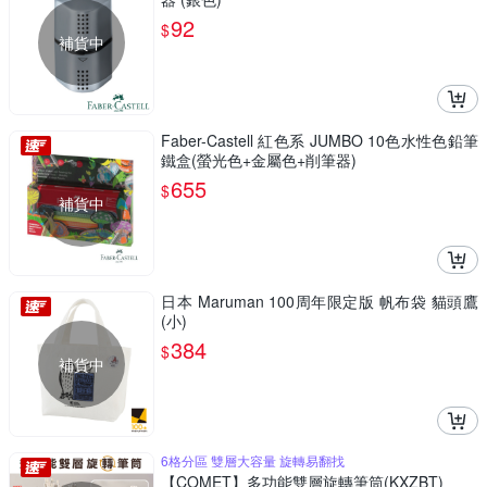
92
$
補貨中
Faber-Castell 紅色系 JUMBO 10色水性色鉛筆
鐵盒(螢光色+金屬色+削筆器)
655
$
補貨中
日本 Maruman 100周年限定版 帆布袋 貓頭鷹
(小)
384
$
補貨中
6格分區 雙層大容量 旋轉易翻找
【COMET】多功能雙層旋轉筆筒(KXZBT)