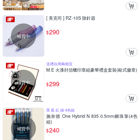
[ 美克司 ] RZ-10S 除針器
290
$
補貨中
送禮自用兩相宜
M.E 火漆封信蠟印章組豪華禮盒套裝(歐式徽章)
補貨中
299
$
黑 藍 紅 綠 4色組
施奈德 One Hybrid N 835 0.5mm鋼珠筆(4色
組)
補貨中
240
$