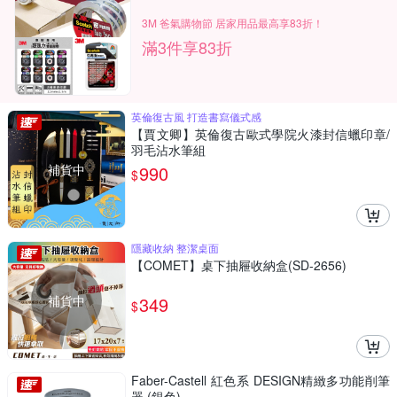
3M 爸氣購物節 居家用品最高享83折！
滿3件享83折
英倫復古風 打造書寫儀式感
【賈文卿】英倫復古歐式學院火漆封信蠟印章/
羽毛沾水筆組
補貨中
990
$
隱藏收納 整潔桌面
【COMET】桌下抽屜收納盒(SD-2656)
補貨中
349
$
Faber-Castell 紅色系 DESIGN精緻多功能削筆
器 (銀色)