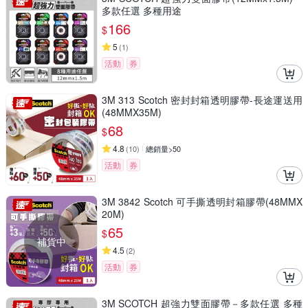
多款任選 多種用途
166
$
5
(
1
)
活動
券
3M 313 Scotch 密封封箱透明膠帶-長途運送用
(48MMX35M)
68
$
4.8
(
10
)
總銷量>50
活動
券
3M 3842 Scotch 可手撕透明封箱膠帶(48MMX
20M)
65
$
補貨中
4.5
(
2
)
活動
券
3M SCOTCH 超強力雙面膠帶－多款任選 多種