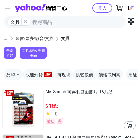
Yahoo購物中心
登入
文具
圖書/票券/影音/文具
文具
全部
文具/辦公事務
分類
用品
品牌
快速到貨
有現貨
挑戰低價
價格低到高
用途
3M Scotch 可再黏雙面膠片-18片裝
169
$
5
(
1
)
活動
券
3M SCOTCH 超強力雙面膠帶(12MMx1.5M)－