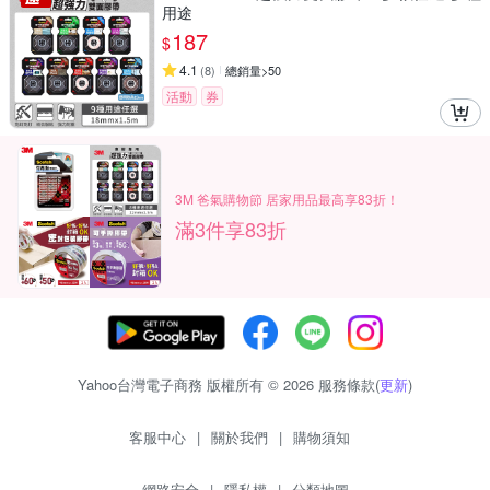
用途
187
$
4.1
(
8
)
總銷量>50
活動
券
3M 爸氣購物節 居家用品最高享83折！
滿3件享83折
Yahoo台灣電子商務 版權所有 © 2026 服務條款(
更新
)
客服中心
|
關於我們
|
購物須知
網路安全
|
隱私權
|
分類地圖