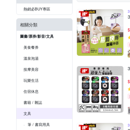
熱銷必BUY專區
相關分類
$
圖書/票券/影音/文具
美食餐券
溫泉泡湯
按摩美容
玩樂生活
$
住宿休息
書籍 / 雜誌
文具
筆 / 書寫用具