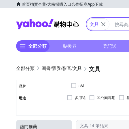
首頁
拍賣
企業/大宗採購入口
合作招商
App下載
Yahoo購物中心
文具
全部分類
點換券
登記送
文具
圖書/票券/影音/文具
3M
品牌
多用途
凹凸面專用
用途
品牌名稱
剪刀
封箱膠帶
雙面膠帶
類別
顏色
類型
文具 14 筆結果
熱門推薦