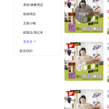
美術/繪畫用品
$
補貨中
收納用品
文創小物
紙製品/筆記本
看更多
影音DVD
$
$