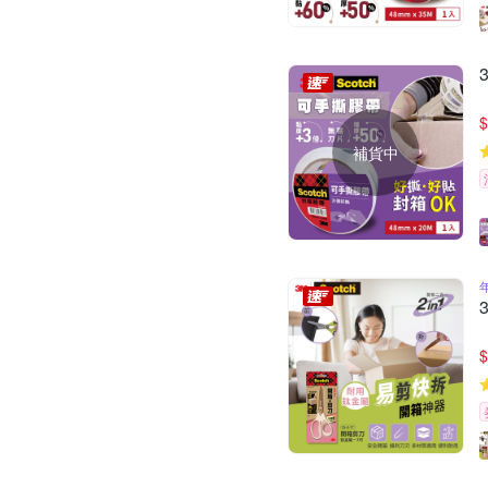
$
補貨中
$