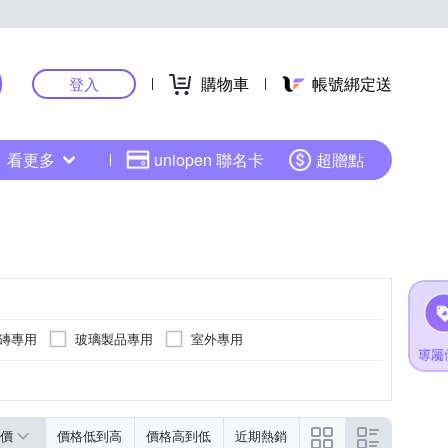
購物車
帳號綁定送
登入
看更多
uniopen 聯名卡
超贈點
瓷磚專用
玻璃製品專用
室外專用
價
價格低到高
價格高到低
近期熱銷