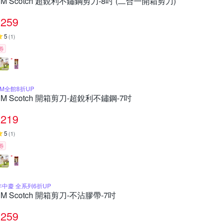
3M Scotch 超銳利不鏽鋼剪刀-8吋 (二合一開箱剪刀)
259
5
(
1
)
券
3M全館8折UP
3M Scotch 開箱剪刀-超銳利不鏽鋼-7吋
219
5
(
1
)
券
年中慶 全系列6折UP
3M Scotch 開箱剪刀-不沾膠帶-7吋
259