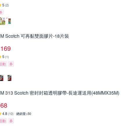
5
(
2
)
券
3M Scotch 可再黏雙面膠片-18片裝
169
5
(
1
)
活動
券
3M 313 Scotch 密封封箱透明膠帶-長途運送用(48MMX35M)
68
4.8
(
10
)
總銷量>50
活動
券