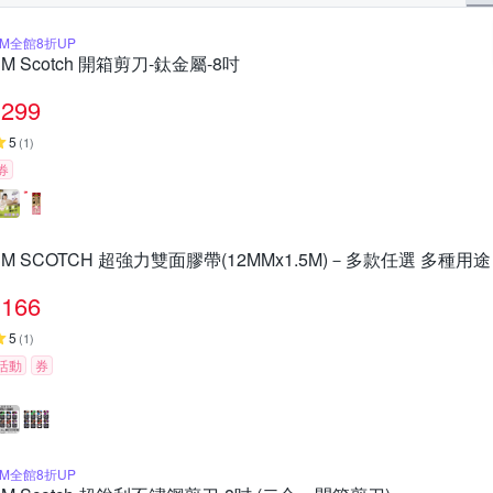
3M全館8折UP
3M Scotch 開箱剪刀-鈦金屬-8吋
299
5
(
1
)
券
3M SCOTCH 超強力雙面膠帶(12MMx1.5M)－多款任選 多種用途
166
5
(
1
)
活動
券
3M全館8折UP