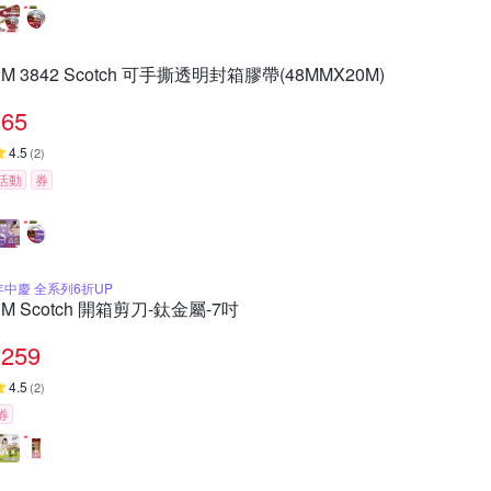
3M 3842 Scotch 可手撕透明封箱膠帶(48MMX20M)
65
4.5
(
2
)
活動
券
年中慶 全系列6折UP
3M Scotch 開箱剪刀-鈦金屬-7吋
259
4.5
(
2
)
券