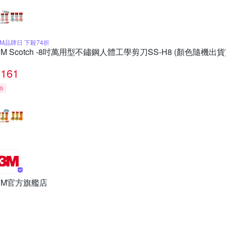
3M品牌日 下殺74折
3M Scotch -8吋萬用型不鏽鋼人體工學剪刀SS-H8 (顏色隨機出貨
161
券
3M官方旗艦店