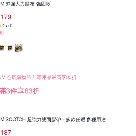
3M 超強大力膠布-強固款
179
4.3
(
3
)
券
3M 爸氣購物節 居家用品最高享83折！
滿3件享83折
3M SCOTCH 超強力雙面膠帶－多款任選 多種用途
187