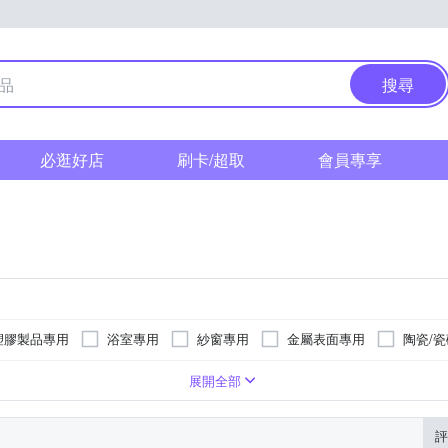
搜尋
必逛好店
刷卡/超取
會員專享
塑膠製品專用
浴室專用
紗窗專用
金屬表面專用
陶瓷/
萬用黏貼片
膠帶
展開全部
評