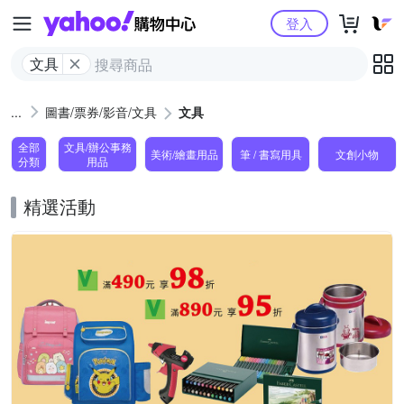
Yahoo購物中心
登入
文具
圖書/票券/影音/文具
文具
全部
文具/辦公事務
美術/繪畫用品
筆 / 書寫用具
文創小物
分類
用品
精選活動