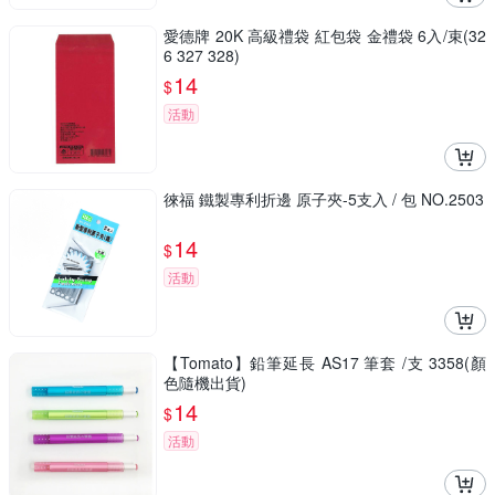
愛德牌 20K 高級禮袋 紅包袋 金禮袋 6入/束(32
6 327 328)
14
$
活動
徠福 鐵製專利折邊 原子夾-5支入 / 包 NO.2503
14
$
活動
【Tomato】鉛筆延長 AS17 筆套 /支 3358(顏
色隨機出貨)
14
$
活動