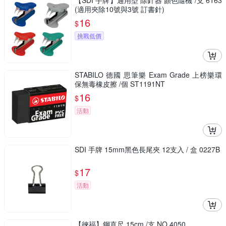
【SDI 手牌】通用型 除針器 顏色隨機 /支 6163
(適用夾除10號與3號 訂書針)
16
$
挑戰低價
STABILO 德國 思筆樂 Exam Grade 上榜樂環
保無毒橡皮擦 /個 ST1191NT
16
$
活動
SDI 手牌 15mm黑色長尾夾 12支入 / 盒 0227B
17
$
活動
【徠福】鋼直尺 15cm /支 NO.4050