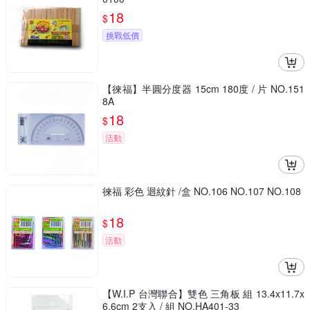
18
$
挑戰低價
【徠福】半圓分度器 15cm 180度 / 片 NO.151
8A
18
$
活動
徠福 彩色 迴紋針 /盒 NO.106 NO.107 NO.108
18
$
活動
【W.I.P 台灣聯合】雙色 三角板 組 13.4x11.7x
6.6cm 2支入 / 組 NO.HA401-33