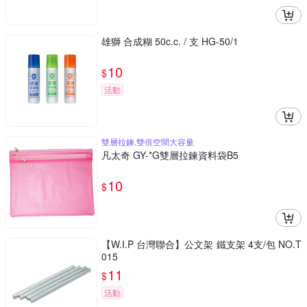
雄獅 合成糊 50c.c. / 支 HG-50/1
10
$
活動
雙層拉鍊,雙倍空間大容量
凡太奇 GY-*G雙層拉鍊資料袋B5
10
$
【W.I.P 台灣聯合】公文架 鐵支架 4支/包 NO.T
015
11
$
活動