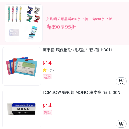
文具/辦公用品滿490享98折，滿890享95折
滿890享95折
萬事捷 環保磨砂 橫式証件套 /個 H3611
14
$
5
(
1
)
活動
TOMBOW 蜻蜓牌 MONO 橡皮擦 /個 E-30N
14
$
活動