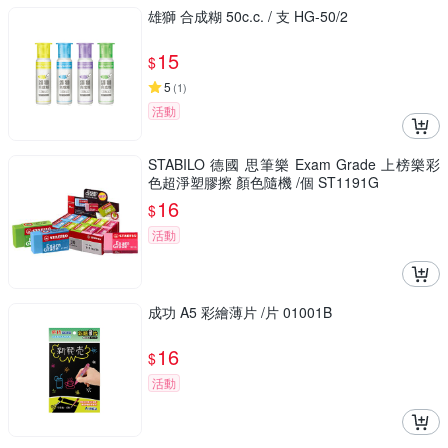
雄獅 合成糊 50c.c. / 支 HG-50/2
15
$
5
(
1
)
活動
STABILO 德國 思筆樂 Exam Grade 上榜樂彩
色超淨塑膠擦 顏色隨機 /個 ST1191G
16
$
活動
成功 A5 彩繪薄片 /片 01001B
16
$
活動