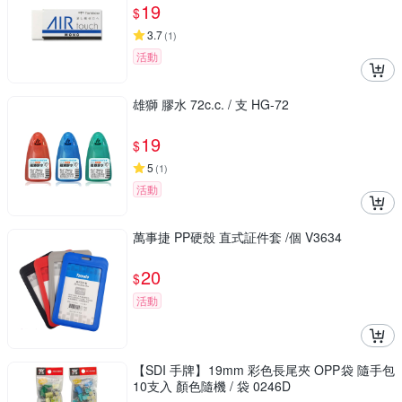
19
$
3.7
(
1
)
活動
雄獅 膠水 72c.c. / 支 HG-72
19
$
5
(
1
)
活動
萬事捷 PP硬殼 直式証件套 /個 V3634
20
$
活動
【SDI 手牌】19mm 彩色長尾夾 OPP袋 隨手包
10支入 顏色隨機 / 袋 0246D