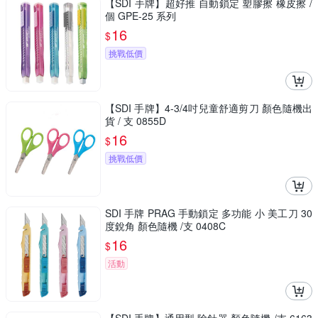
【SDI 手牌】超好推 自動鎖定 塑膠擦 橡皮擦 /
個 GPE-25 系列
16
$
挑戰低價
【SDI 手牌】4-3/4吋兒童舒適剪刀 顏色隨機出
貨 / 支 0855D
16
$
挑戰低價
SDI 手牌 PRAG 手動鎖定 多功能 小 美工刀 30
度銳角 顏色隨機 /支 0408C
16
$
活動