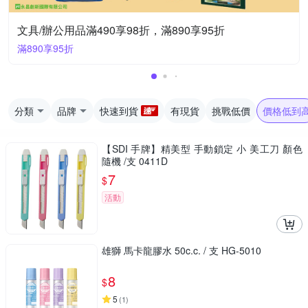
文具/辦公用品滿490享98折，滿890享95折
滿890享95折
分類
品牌
快速到貨
有現貨
挑戰低價
價格低到
【SDI 手牌】精美型 手動鎖定 小 美工刀 顏色
隨機 /支 0411D
7
$
活動
雄獅 馬卡龍膠水 50c.c. / 支 HG-5010
8
$
5
(
1
)