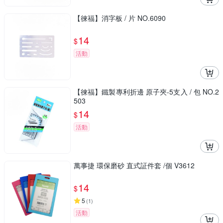
【徠福】消字板 / 片 NO.6090
14
$
活動
【徠福】鐵製專利折邊 原子夾-5支入 / 包 NO.2
503
14
$
活動
萬事捷 環保磨砂 直式証件套 /個 V3612
14
$
5
(
1
)
活動