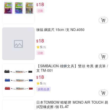
18
$
活動
徠福 鋼直尺 15cm /支 NO.4050
18
$
5
(
1
)
活動
【SIMBALION 雄獅文具】雙頭 奇異 麥克筆 /
支 TM-001
18
$
5
(
1
)
挑戰低價
日本TOMBOW 蜻蜓牌 MONO AIR TOUCH 易
拭型橡皮擦 /個 EL-AT