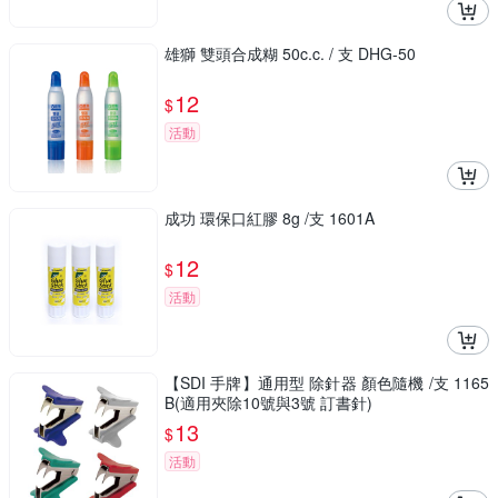
雄獅 雙頭合成糊 50c.c. / 支 DHG-50
12
$
活動
成功 環保口紅膠 8g /支 1601A
12
$
活動
【SDI 手牌】通用型 除針器 顏色隨機 /支 1165
B(適用夾除10號與3號 訂書針)
13
$
活動