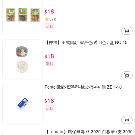
18
$
5
(
1
)
活動
【徠福】美式圖釘 綜合色/透明色 / 盒 NO.15
18
$
活動
Pentel飛龍-標準型-橡皮擦-中/ 個 ZEH-10
18
$
活動
【Tomato】環保無毒 G-3020 白板筆 /支 3030