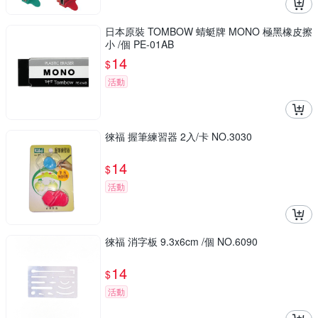
日本原裝 TOMBOW 蜻蜓牌 MONO 極黑橡皮擦
小 /個 PE-01AB
14
$
活動
徠福 握筆練習器 2入/卡 NO.3030
14
$
活動
徠福 消字板 9.3x6cm /個 NO.6090
14
$
活動