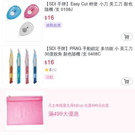
【SDI 手牌】Easy Cut 輕便 小刀 美工刀 顏色
隨機 /支 0108J
16
$
挑戰低價
【SDI 手牌】PRAG 手動鎖定 多功能 小 美工刀
30度銳角 顏色隨機 /支 0408C
16
$
5
(
1
)
活動
凡太奇精選文具6折up 任選499元出貨
滿499大優惠