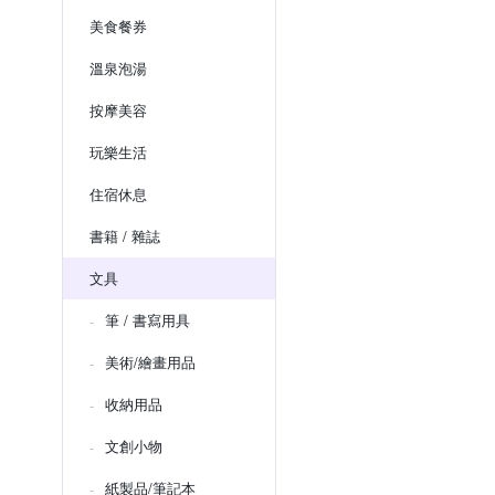
美食餐券
溫泉泡湯
按摩美容
玩樂生活
住宿休息
書籍 / 雜誌
文具
筆 / 書寫用具
美術/繪畫用品
收納用品
文創小物
紙製品/筆記本