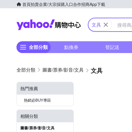
首頁
拍賣
企業/大宗採購入口
合作招商
App下載
Yahoo購物中心
文具
全部分類
點換券
登記送
文具
圖書/票券/影音/文具
熱門推薦
熱銷必BUY專區
相關分類
圖書/票券/影音/文具