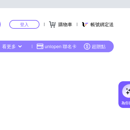
購物車
帳號綁定送
登入
看更多
uniopen 聯名卡
超贈點