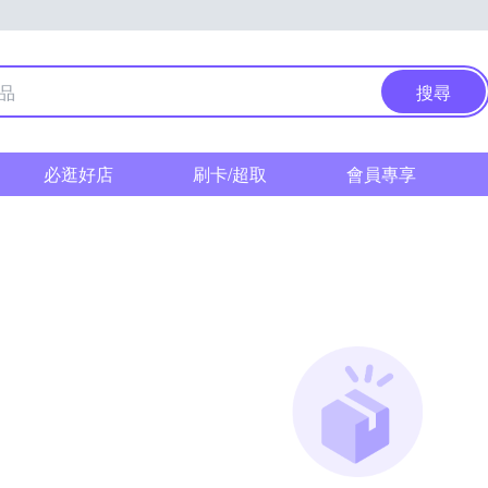
搜尋
必逛好店
刷卡/超取
會員專享