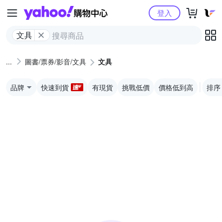
Yahoo購物中心
登入
文具
圖書/票券/影音/文具
文具
品牌
快速到貨
有現貨
挑戰低價
價格低到高
排序