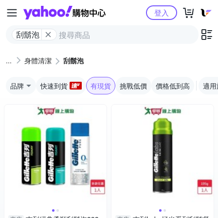
Yahoo購物中心
登入
刮鬍泡
身體清潔
刮鬍泡
品牌
快速到貨
有現貨
挑戰低價
價格低到高
適用