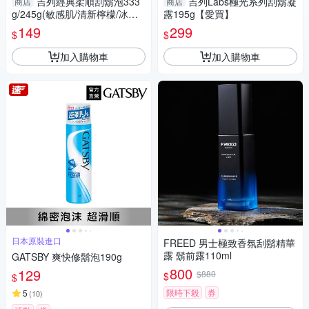
吉列經典柔順刮鬍泡333
吉列Labs極光系列刮鬍凝
商店
商店
g/245g(敏感肌/清新檸檬/冰涼
露195g【愛買】
清爽)【愛買】
149
299
$
$
加入購物車
加入購物車
日本原裝進口
FREED 男士極致香氛刮鬍精華
露 鬍前露110ml
GATSBY 爽快修鬍泡190g
800
129
$880
$
$
限時下殺
券
5
(
10
)