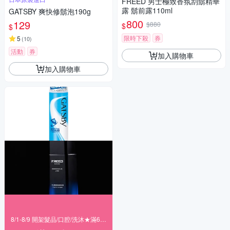
FREED 男士極致香氛刮鬍精華
露 鬍前露110ml
GATSBY 爽快修鬍泡190g
800
129
$880
$
$
限時下殺
券
5
(
10
)
活動
券
加入購物車
加入購物車
8/1-8/9 開架髮品/口腔/洗沐★滿699折80