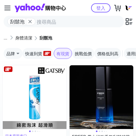
Yahoo購物中心
登入
刮鬍泡
身體清潔
刮鬍泡
品牌
快速到貨
有現貨
挑戰低價
價格低到高
適用
日本原裝進口