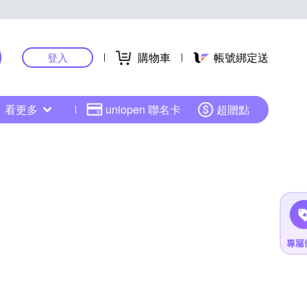
購物車
帳號綁定送
登入
看更多
uniopen 聯名卡
超贈點