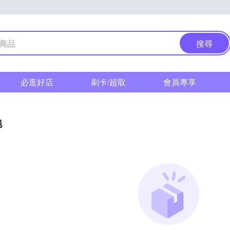
搜尋
必逛好店
刷卡/超取
會員專享
泡