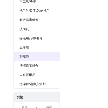
手工皂/香皂
洗手乳/洗手皂/乾洗手
私密清潔保養
洗面乳
除毛用品/除毛膏
止汗劑
刮鬍泡
清潔保養組合
去角質用品
泡澡粉/泡澡入浴劑
價格
-