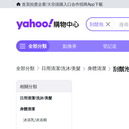
首頁
拍賣
企業/大宗採購入口
合作招商
App下載
Yahoo購物中心
刮鬍泡
全部分類
點換券
登記送
刮鬍
日用清潔/洗沐/美髮
身體清潔
相關分類
日用清潔/洗沐/美髮
身體清潔
沐浴乳/沐浴精