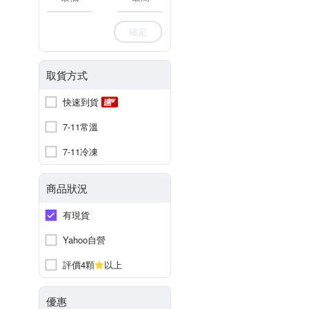
確定
取貨方式
快速到貨
7-11常溫
7-11冷凍
商品狀況
有現貨
Yahoo自營
評價4顆
以上
優惠