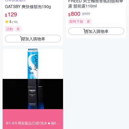
FREED 男士極致香氛刮鬍精華
露 鬍前露110ml
GATSBY 爽快修鬍泡190g
800
129
$880
$
$
限時下殺
券
5
(
10
)
活動
券
加入購物車
加入購物車
8/1-8/9 開架髮品/口腔/洗沐★滿699折80