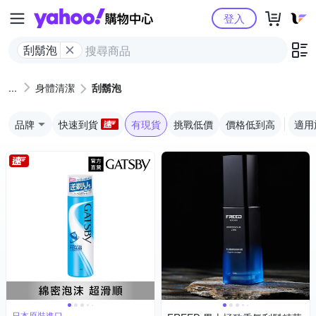
Yahoo購物中心
登入
刮鬍泡
身體清潔
刮鬍泡
品牌
快速到貨
有現貨
挑戰低價
價格低到高
適用
日本原裝進口