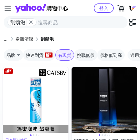
Yahoo購物中心
登入
刮鬍泡
身體清潔
刮鬍泡
品牌
快速到貨
有現貨
挑戰低價
價格低到高
適用
日本原裝進口