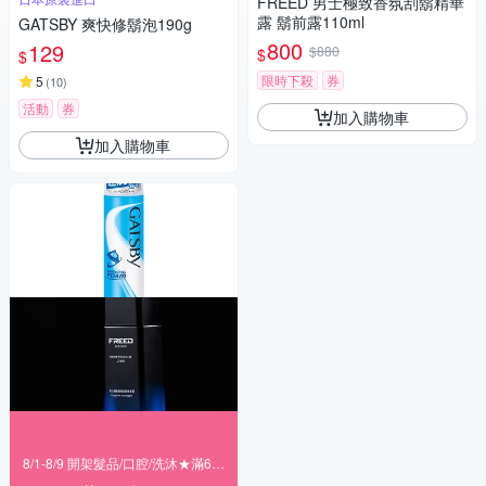
FREED 男士極致香氛刮鬍精華
露 鬍前露110ml
GATSBY 爽快修鬍泡190g
800
129
$880
$
$
限時下殺
券
5
(
10
)
活動
券
加入購物車
加入購物車
8/1-8/9 開架髮品/口腔/洗沐★滿699折80