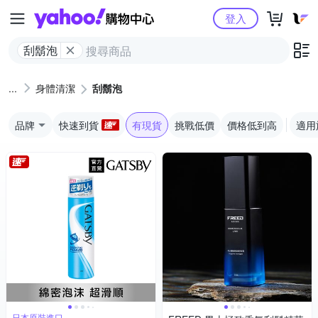
Yahoo購物中心
登入
刮鬍泡
身體清潔
刮鬍泡
品牌
快速到貨
有現貨
挑戰低價
價格低到高
適用
日本原裝進口