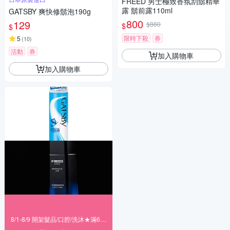
FREED 男士極致香氛刮鬍精華
露 鬍前露110ml
GATSBY 爽快修鬍泡190g
800
129
$880
$
$
限時下殺
券
5
(
10
)
活動
券
加入購物車
加入購物車
8/1-8/9 開架髮品/口腔/洗沐★滿699折80