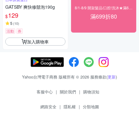
GATSBY 爽快修鬍泡190g
8/1-8/9 開架髮品/口腔/洗沐★滿699折80
129
滿699折80
$
5
(
10
)
活動
券
加入購物車
Yahoo台灣電子商務 版權所有 © 2026 服務條款(
更新
)
客服中心
|
關於我們
|
購物須知
網路安全
|
隱私權
|
分類地圖