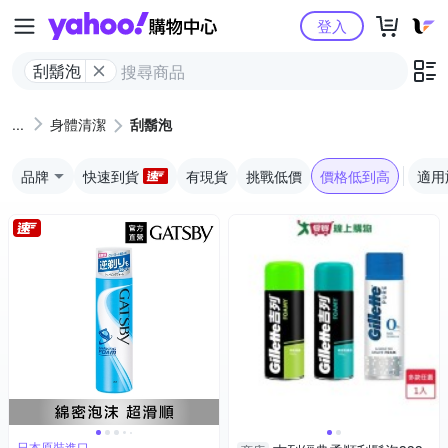
Yahoo購物中心
登入
刮鬍泡
身體清潔
刮鬍泡
品牌
快速到貨
有現貨
挑戰低價
價格低到高
適用
日本原裝進口