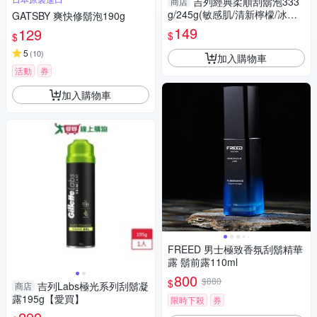
吉列經典柔順刮鬍泡333
商店
g/245g(敏感肌/清新檸檬/冰涼
GATSBY 爽快修鬍泡190g
清爽)【愛買】
149
129
$
$
5
(
10
)
加入購物車
活動
券
加入購物車
FREED 男士極致香氛刮鬍精華
露 鬍前露110ml
800
$880
$
吉列Labs極光系列刮鬍凝
商店
露195g【愛買】
限時下殺
券